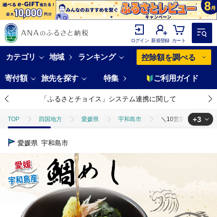
ログイン
新規登録
カート
カテゴリ
地域
ランキング
控除額を調べる
寄付額
旅先を探す
特集
ご利用ガイド
「ふるさとチョイス」システム連携に関して
+3
TOP
四国地方
愛媛県
宇和島市
＼10営業日以内発送／ 
TOP
魚介類
＼10営業日以内発送／ 鯛めし 3食 セット 薬味 付き 有限
愛媛県
宇和島市
TOP
魚介類
鮮魚
＼10営業日以内発送／ 鯛めし 3食 セット 薬
TOP
魚介類
鮮魚
ほかの鮮魚
＼10営業日以内発送／ 鯛