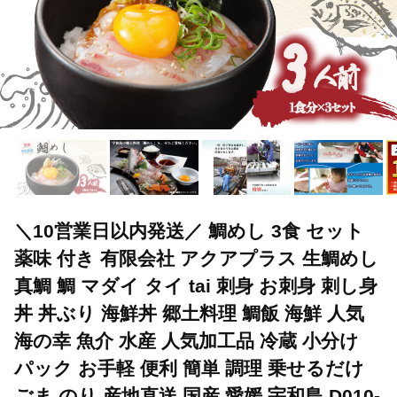
＼10営業日以内発送／ 鯛めし 3食 セット
薬味 付き 有限会社 アクアプラス 生鯛めし
真鯛 鯛 マダイ タイ tai 刺身 お刺身 刺し身
丼 丼ぶり 海鮮丼 郷土料理 鯛飯 海鮮 人気
海の幸 魚介 水産 人気加工品 冷蔵 小分け
パック お手軽 便利 簡単 調理 乗せるだけ
ごま のり 産地直送 国産 愛媛 宇和島 D010-