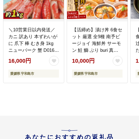
＼10営業日以内発送／
【活締め】漬け丼 6食セ
カニ 訳あり 本ずわいが
ット 厳選 全9種 南予ビ
に 爪下 棒 むき身 1kg
ージョイ 海鮮丼 サーモ
ニューバーク 蟹 D016-
ン 鮭 鰤 ぶり buri 真鯛
た
116004
たい タイ カンパチ シマ
D
16,000円
10,000円
1
アジ 縞鯵ヒラメ ヒラマ
サ D010-150005
愛媛県 宇和島市
愛媛県 宇和島市
あなたにおすすめの返礼品