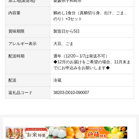
加工地(製造地)
愛媛県宇和島市
内容量
鯛めし1食分（真鯛切り身、出汁、ごま、
のり）×3セット
賞味期限
製造日から5日
アレルギー表示
大豆、ごま
配送時期
通年（12/20～1/7は発送不可）
◆12月のお届けをご希望の場合、11月末ま
でにお申込みをお願いします◆
配送
冷蔵
返礼品コード
38203-D010-090007