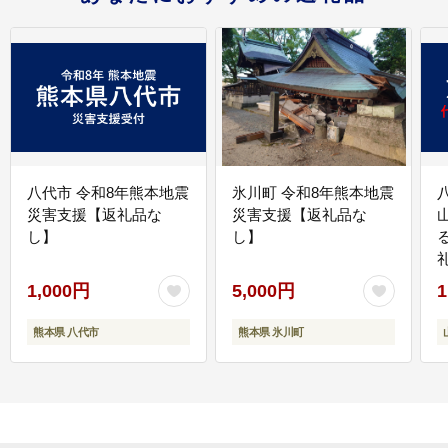
八代市 令和8年熊本地震
氷川町 令和8年熊本地震
災害支援【返礼品な
災害支援【返礼品な
し】
し】
1,000円
5,000円
1
熊本県 八代市
熊本県 氷川町