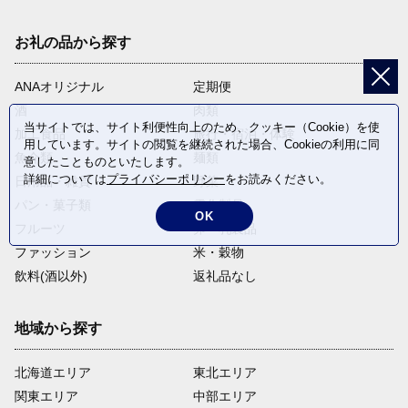
お礼の品から探す
ANAオリジナル
定期便
酒
肉類
当サイトでは、サイト利便性向上のため、クッキー（Cookie）を使
加工食品
旅行・宿泊・体験
用しています。サイトの閲覧を継続された場合、Cookieの利用に同
魚介類
麺類
意したことものといたします。
詳細については
プライバシーポリシー
をお読みください。
日用品・雑貨
野菜
パン・菓子類
電化製品
OK
フルーツ
卵・乳製品
ファッション
米・穀物
飲料(酒以外)
返礼品なし
地域から探す
北海道エリア
東北エリア
関東エリア
中部エリア