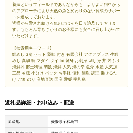
養殖というフィールドでありながらも、よりよい飼料から
のアプローチにより天然の魚と変わりのない育成のサポー
トを達成しております。
皆様から愛され続ける魚のごはんを日々追及しておりま
す。もちろん育ちざかりのお子様にも安全に召し上がって
いただけます。
【検索用キーワード】
鯛めし 3食 セット 薬味 付き 有限会社 アクアプラス 生鯛
めし 真鯛 鯛 マダイ タイ tai 刺身 お刺身 刺し身 丼 丼ぶり
海鮮丼 郷土料理 鯛飯 海鮮 人気 海の幸 魚介 水産 人気加
工品 冷蔵 小分け パック お手軽 便利 簡単 調理 乗せるだ
け ごま のり 産地直送 国産 愛媛 宇和島
返礼品詳細・お申込み・配送
原産地
愛媛県宇和島市