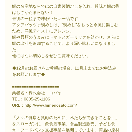
鯛の名産地ならではの自家製鯛だしを入れ、旨味と鯛の香
ばしさがたまらない！
最後の一粒まで味わいたい一品です。
アクアパッツァ鯛めしは、“鯛めし”をもっと今風に楽しむ
ため、洋風テイストにアレンジ。
鯛や貝類のうまみにトマトとガーリックを効かせ、さらに
鯛の出汁を追加することで、より深い味わいになりまし
た。
他にはない鯛めしをぜひご賞味ください。
◆12月のお届けをご希望の場合、11月末までにお申込み
をお願いします◆
====================
業者名：株式会社 コバヤ
TEL：0895-25-1106
URL：http://www.himenosato.com/
「人々の健康と笑顔のために、私たちができることを。」
をスローガンに、飲食店事業、食品製造販売、子ども食
堂・フードバンク支援事業を展開しています。商品の原材