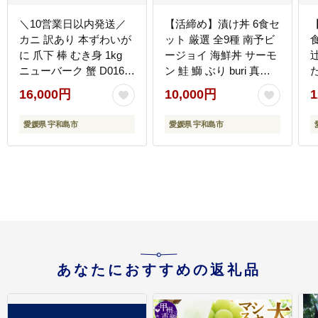
＼10営業日以内発送／
【活締め】漬け丼 6食セ
カニ 訳あり 本ずわいが
ット 厳選 全9種 南予ビ
に 爪下 棒 むき身 1kg
ージョイ 海鮮丼 サーモ
ニューバーク 蟹 D016-
ン 鮭 鰤 ぶり buri 真鯛
た
116004
たい タイ カンパチ シマ
D
16,000円
10,000円
1
アジ 縞鯵ヒラメ ヒラマ
サ D010-150005
愛媛県 宇和島市
愛媛県 宇和島市
あなたにおすすめの返礼品