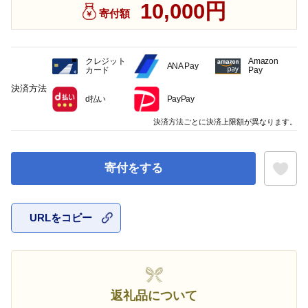
10,000円
寄付額
クレジット
Amazon
ANA Pay
カード
Pay
決済方法
d払い
PayPay
決済方法ごとに決済上限額が異なります。
寄付をする
URLをコピー
お気に入
返礼品について