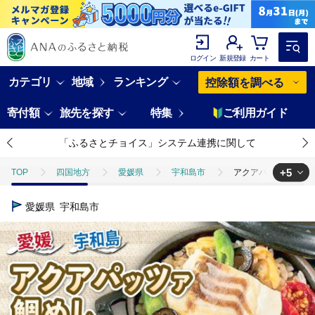
ログイン
新規登録
カート
カテゴリ
地域
ランキング
控除額を調べる
寄付額
旅先を探す
特集
ご利用ガイド
「ふるさとチョイス」システム連携に関して
+5
TOP
四国地方
愛媛県
宇和島市
アクアパッツァ 鯛めし 
TOP
魚介類
アクアパッツァ 鯛めし あこや貝 130g × 3個 真鯛 マ
愛媛県
宇和島市
TOP
魚介類
干物
アクアパッツァ 鯛めし あこや貝 130g × 
TOP
魚介類
干物
ほかの干物
アクアパッツァ 鯛めし あ
TOP
魚介類
鮮魚
アクアパッツァ 鯛めし あこや貝 130g × 
TOP
加工食品
アクアパッツァ 鯛めし あこや貝 130g × 3個 真鯛