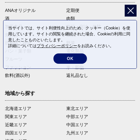
ANAオリジナル
定期便
酒
肉類
加工食品
旅行・宿泊・体験
当サイトでは、サイト利便性向上のため、クッキー（Cookie）を使
用しています。サイトの閲覧を継続された場合、Cookieの利用に同
魚介類
麺類
意したことものといたします。
日用品・雑貨
野菜
詳細については
プライバシーポリシー
をお読みください。
パン・菓子類
電化製品
OK
フルーツ
卵・乳製品
ファッション
米・穀物
飲料(酒以外)
返礼品なし
地域から探す
北海道エリア
東北エリア
関東エリア
中部エリア
近畿エリア
中国エリア
四国エリア
九州エリア