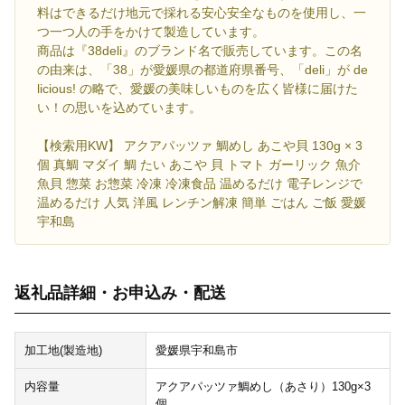
料はできるだけ地元で採れる安心安全なものを使用し、一
つ一つ人の手をかけて製造しています。
商品は『38deli』のブランド名で販売しています。この名
の由来は、「38」が愛媛県の都道府県番号、「deli」が de
licious! の略で、愛媛の美味しいものを広く皆様に届けた
い！の思いを込めています。
【検索用KW】 アクアパッツァ 鯛めし あこや貝 130g × 3
個 真鯛 マダイ 鯛 たい あこや 貝 トマト ガーリック 魚介
魚貝 惣菜 お惣菜 冷凍 冷凍食品 温めるだけ 電子レンジで
温めるだけ 人気 洋風 レンチン解凍 簡単 ごはん ご飯 愛媛
宇和島
返礼品詳細・お申込み・配送
加工地(製造地)
愛媛県宇和島市
内容量
アクアパッツァ鯛めし（あさり）130g×3
個