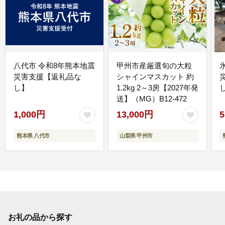
八代市 令和8年熊本地震
甲州市産厳選旬の大粒
災害支援【返礼品な
シャインマスカット 約
し】
1.2kg 2～3房【2027年発
送】（MG）B12-472
1,000円
13,000円
5
熊本県 八代市
山梨県 甲州市
お礼の品から探す