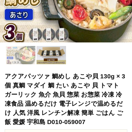
アクアパッツァ 鯛めし あこや貝 130g × 3
個 真鯛 マダイ 鯛 たい あこや 貝 トマト
ガーリック 魚介 魚貝 惣菜 お惣菜 冷凍 冷
凍食品 温めるだけ 電子レンジで温めるだ
け 人気 洋風 レンチン解凍 簡単 ごはん ご
飯 愛媛 宇和島 D010-059007