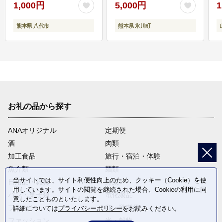
1,000円
5,000円
1
熊本県 八代市
熊本県 氷川町
お礼の品から探す
ANAオリジナル
定期便
酒
肉類
加工食品
旅行・宿泊・体験
魚介類
麺類
当サイトでは、サイト利便性向上のため、クッキー（Cookie）を使
日用品・雑貨
野菜
用しています。サイトの閲覧を継続された場合、Cookieの利用に同
パン・菓子類
電化製品
意したことものといたします。
フルーツ
卵・乳製品
詳細については
プライバシーポリシー
をお読みください。
ファッション
米・穀物