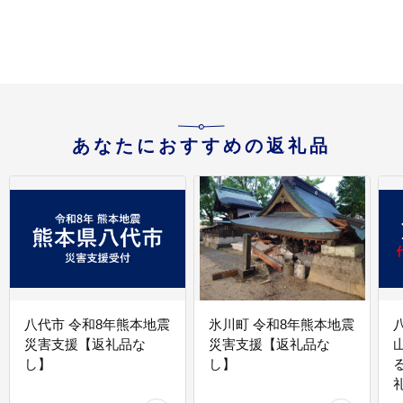
柑橘 果物 フルーツ 産地
直送 国産 愛媛 宇和島
J010-035012
宇
あなたにおすすめの返礼品
八代市 令和8年熊本地震
氷川町 令和8年熊本地震
災害支援【返礼品な
災害支援【返礼品な
し】
し】