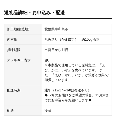
返礼品詳細・お申込み・配送
加工地(製造地)
愛媛県宇和島市
内容量
活魚造り（かまぼこ） 約100g×5本
賞味期限
出荷日から11日
アレルギー表示
卵、
※本製品で使用している原料魚は、「え
び、かに、いか」を食べています。 ま
た、「えび、かに、いか」が混ざる漁法で
捕獲しています。
配送時期
通年（12/27～1/8は発送不可）
◆12月のお届けをご希望の場合、11月末ま
でにお申込みをお願いします◆
配送
冷蔵