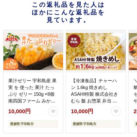
この返礼品を見た人は
ほかにこんな返礼品を
見ています。
果汁ゼリー 宇和島産 果
【冷凍食品】チャーハ
実 を 使った 果汁 たっ
ン 1.6kg 焼きめし
ぷり ゼリー 150g ×8個
ASAHI特製 株式会社き
南四国ファーム みかん
むら 飯 お惣菜 弁当 米
蜜柑 ぽんかん 不知火 (
こめ kome 簡単調理
10,000円
10,000円
2
デコポン と同品種) しら
J010-126002
ぬい 河内晩柑 ブルーベ
愛媛県 宇和島市
愛媛県 宇和島市
リー 果物ゼリー ジュレ
シャーベット スイーツ