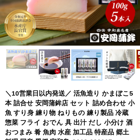
＼10営業日以内発送／ 活魚造り かまぼこ5
本 詰合せ 安岡蒲鉾店 セット 詰め合わせ 小
魚 すり身 練り物 ねりもの 練り製品 冷蔵
惣菜 フライ おでん 具 出汁 だし 小分け 酒
おつまみ 肴 魚肉 水産 加工品 特産品 郷土