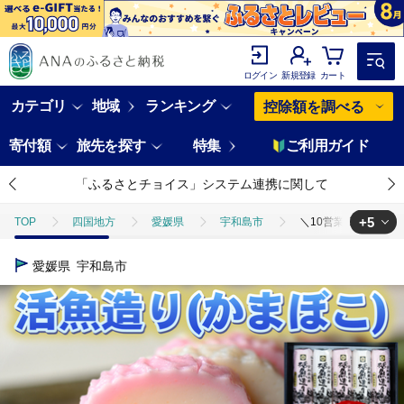
ログイン
新規登録
カート
カテゴリ
地域
ランキング
控除額を調べる
寄付額
旅先を探す
特集
ご利用ガイド
「ふるさとチョイス」システム連携に関して
+5
TOP
四国地方
愛媛県
宇和島市
＼10営業日以内発送／ 
TOP
加工食品
＼10営業日以内発送／ 活魚造り かまぼこ5本 詰合せ 安
愛媛県
宇和島市
TOP
加工食品
惣菜・レトルト
＼10営業日以内発送／ 活魚造り
TOP
加工食品
ねりもの
＼10営業日以内発送／ 活魚造り かまぼ
TOP
加工食品
ねりもの
かまぼこ
＼10営業日以内発送
TOP
加工食品
ねりもの
ほかのねりもの
＼10営業日以