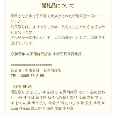
返礼品について
原料となる魚は宇和海で水揚げされた特別鮮度の良い「エ
ソ」だけ。
活魚造りは、きりっとした歯ごたえとしなやかさを持ち合
わせています。
でん粉を一切使わないで、エソの味を生かして、塩味で仕
上げています。
令和元年 全国蒲鉾品評会 水産庁長官賞受賞
====================
業者名：有限会社 安岡蒲鉾店
TEL：0895-58-2155
【検索用KW】
活魚造り かまぼこ5本 詰合せ 安岡蒲鉾店 セット 詰め合わ
せ 小魚 すり身 練り物 ねりもの 練り製品 冷蔵 惣菜 フラ
イ おでん 具 出汁 だし 小分け 酒 おつまみ 肴 魚肉 水産 加
工品 特産品 郷土料理 国産 愛媛 宇和島