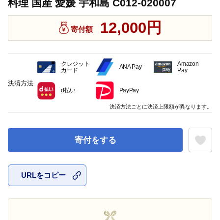
料理 国産 愛媛 宇和島 C012-020007
12,000円
寄付額
クレジット
Amazon
ANA Pay
カード
Pay
決済方法
d払い
PayPay
決済方法ごとに決済上限額が異なります。
寄付をする
URLをコピー
お気に入