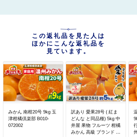
この返礼品を見た人は
ほかにこんな返礼品を
見ています。
みかん 南柑20号 9kg 玉
訳あり 愛果28号 ( 紅ま
温
津柑橘倶楽部 B010-
どんな と同品種) 5kg 中
072002
井屋 果物 フルーツ 柑橘
行
みかん 高級 ブランド ゼ