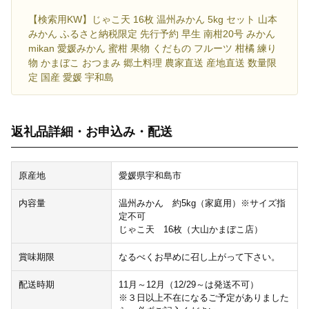
【検索用KW】じゃこ天 16枚 温州みかん 5kg セット 山本
みかん ふるさと納税限定 先行予約 早生 南柑20号 みかん
mikan 愛媛みかん 蜜柑 果物 くだもの フルーツ 柑橘 練り
物 かまぼこ おつまみ 郷土料理 農家直送 産地直送 数量限
定 国産 愛媛 宇和島
返礼品詳細・お申込み・配送
原産地
愛媛県宇和島市
内容量
温州みかん 約5kg（家庭用）※サイズ指
定不可
じゃこ天 16枚（大山かまぼこ店）
賞味期限
なるべくお早めに召し上がって下さい。
配送時期
11月～12月（12/29～は発送不可）
※３日以上不在になるご予定がありました