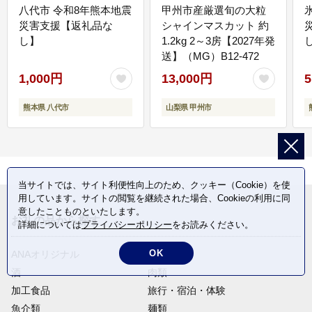
八代市 令和8年熊本地震
甲州市産厳選旬の大粒
災害支援【返礼品な
シャインマスカット 約
し】
1.2kg 2～3房【2027年発
送】（MG）B12-472
1,000円
13,000円
5
熊本県 八代市
山梨県 甲州市
当サイトでは、サイト利便性向上のため、クッキー（Cookie）を使
用しています。サイトの閲覧を継続された場合、Cookieの利用に同
意したことものといたします。
お礼の品から探す
詳細については
プライバシーポリシー
をお読みください。
OK
ANAオリジナル
定期便
酒
肉類
加工食品
旅行・宿泊・体験
魚介類
麺類