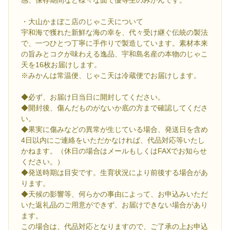
感、保存期間など様々な面で優等生のみかんです。
・大山かまぼこ店のじゃこ天について
宇和海で獲れた新鮮な海の幸を、代々受け継ぐ伝統の製法
で、一つひとつ丁寧に手作りで製造しています。素材本来
の旨みとコクが味わえる逸品、宇和島名産の本物のじゃこ
天を16枚お届けします。
※みかんは常温便、じゃこ天は冷蔵便でお届けします。
◆必ず、お届け日当日に開封してください。
◆開封後、傷んだものがないか底の方まで確認してくださ
い。
◆果実に傷みなどの異常が生じている場合、発送日を含め
4日以内にご連絡をいただかなければ、代品対応等いたし
かねます。（休日の場合はメールもしくはFAXでお知らせ
ください。）
◆発送時期は目安です。生育状況により前後する場合があ
ります。
◆天候の影響等、何らかの事由によって、お申込みいただ
いた返礼品のご用意ができず、お届けできない場合があり
ます。
この場合は、代品対応となりますので、ご了承の上お申込