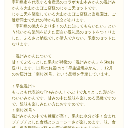
宇和島市を代表する名産品のコラボ★山本みかんの温州み
かん＆大山かまぼこ店様のじゃこ天セットです。
じゃこ天を製造している大山かまぼこ店様と当農園は、ご
近所同士で先代の時から親交があります。
「宇和島の魅力をより多くの人に知ってもらいたい」とい
う想いから業態を超えた面白い返礼品のセットをつくりま
した。ふるさと納税でしか購入できない、限定のセットに
なります。
・温州みかんについて
甘くてぷるっとした果肉が特徴の「温州みかん」を5kgお
送りします。11月のお届けは「早生温州みかん」、12月
のお届けは「南柑20号」という品種を予定しています。
く早生温州＞
もっとも代表的なTheみかん！小ぶりで丸々とした形がか
わいいみかんです。甘みの中に酸味を楽しめる品種ですの
で、酸味も楽しみたい方におすすめです。
く南柑20号＞
温州みかんの中でも糖度が高く、果肉に水分が多く含まれ
プチプチとした食感とジューシーさが楽しめます。味、食