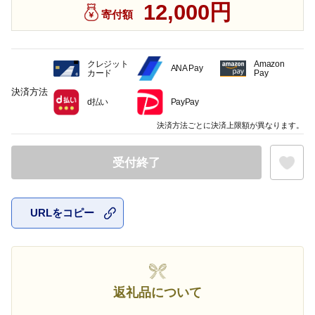
12,000円
寄付額
クレジット
Amazon
ANA Pay
カード
Pay
決済方法
d払い
PayPay
決済方法ごとに決済上限額が異なります。
受付終了
URLをコピー
お気に入
返礼品について