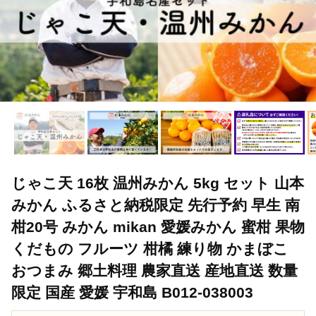
じゃこ天 16枚 温州みかん 5kg セット 山本
みかん ふるさと納税限定 先行予約 早生 南
柑20号 みかん mikan 愛媛みかん 蜜柑 果物
くだもの フルーツ 柑橘 練り物 かまぼこ
おつまみ 郷土料理 農家直送 産地直送 数量
限定 国産 愛媛 宇和島 B012-038003