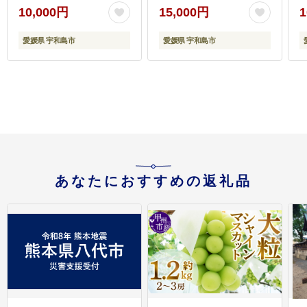
リー プルプル 甘い 不揃
10,000円
15,000円
1
い 国産 愛媛 限定 品種
宇和島 産地直送 農家直
愛媛県 宇和島市
愛媛県 宇和島市
送 数量限定 B015-
173001
愛
1
あなたにおすすめの返礼品