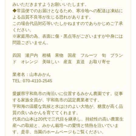
みいただきますようお願いいたします。
◆常温便でのお届けとなるため、寒冷地への配送は凍結に
よる品質不良等が生じる恐れがあります。
この場合代品対応等いたしかねますのであらかじめご了承
ください。
※家庭用の為、表面に傷・黒点等がございますが中身には
問題ございません。
四国 瀬戸内 柑橘 果物 国産 フルーツ 旬 ブラン
ド オレンジ 美味しい 産直 直送 お取り寄せ
業者名：山本みかん
TEL: 070-4110-2545
愛媛県宇和島市の海沿いに位置するみかん農園です。従事
する家族全員が、宇和島市の認定農業者です。
宇和海の温暖な気候と水はけのよい大地が、糖度が高く品
質の良いみかんを育ててくれます。
代表の山本は20代で三代目を継承し、持続性の高い農業生
産への取組と、みかん栽培への愛情と情熱を注いでいま
す。是非、当園のホームページもご覧ください。