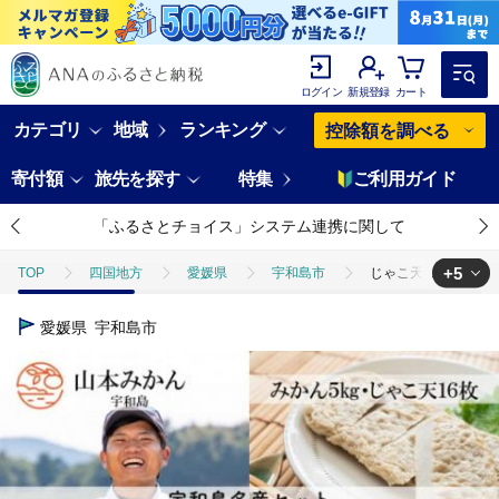
ログイン
新規登録
カート
カテゴリ
地域
ランキング
控除額を調べる
寄付額
旅先を探す
特集
ご利用ガイド
「ふるさとチョイス」システム連携に関して
+5
TOP
四国地方
愛媛県
宇和島市
じゃこ天 16枚 温州み
TOP
フルーツ
じゃこ天 16枚 温州みかん 5kg セット 山本みかん 
愛媛県
宇和島市
TOP
フルーツ
みかん・かんきつ類
じゃこ天 16枚 温州みかん
TOP
フルーツ
フルーツセット
じゃこ天 16枚 温州みかん 5
TOP
加工食品
じゃこ天 16枚 温州みかん 5kg セット 山本みかん 
TOP
加工食品
ねりもの
じゃこ天 16枚 温州みかん 5kg セ