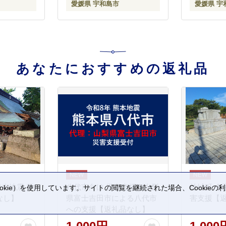
愛媛県 宇和島市
愛媛県 宇
ゼント ギ
品 贈答用
宇和島 A010
あなたにおすすめの返礼品
熊本地震 災
八代市向け 災害支援※山梨
益城町 令
kie）を使用しています。サイトの閲覧を継続された場合、Cookie
なし】
県富士吉田市による八代市
害支援【
。
への支援【返礼品なし】