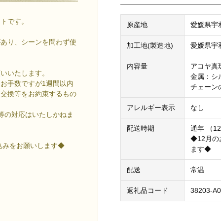
ントです。
原産地
愛媛県宇
があり、シーンを問わず使
加工地(製造地)
愛媛県宇
内容量
アコヤ真珠：
願いいたします。
金属：シル
お手数ですが1週間以内
チェーン
（交換等をお約束するもの
アレルギー表示
なし
等の対応はいたしかねま
配送時期
通年 （12
◆12月
込みをお願いします◆
ます◆
配送
常温
返礼品コード
38203-A0