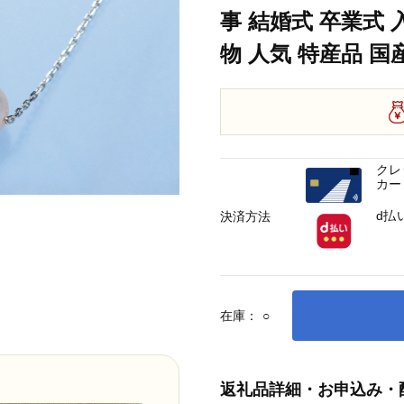
事 結婚式 卒業式 
物 人気 特産品 国産 
クレ
カー
d払
決済方法
在庫：
○
返礼品詳細・お申込み・