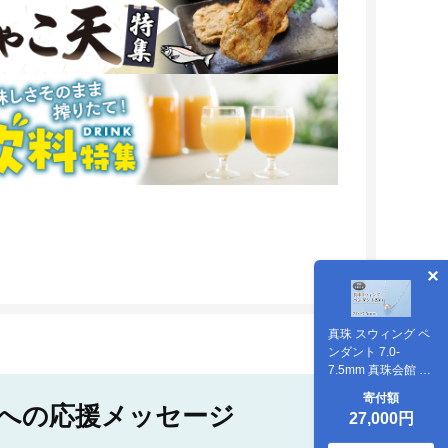
真珠 スウィング ペ
ンダント 7.0-
7.5mm 真珠会館 ネ
ックレス パール 一
寄付額
粒 アクセサリー ア
への応援メッセージ
27,000円
コヤ真珠 本真珠 フ
ァッション フォー