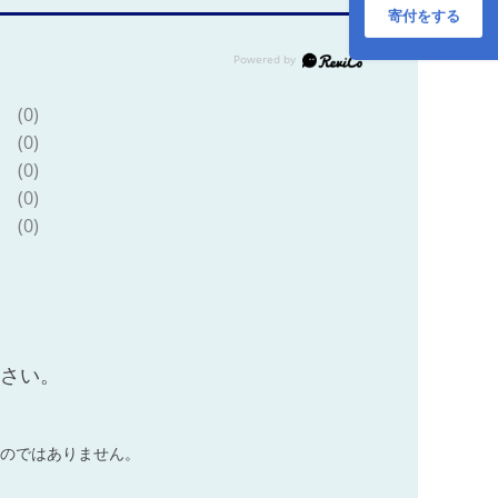
マル カジュアル 冠
寄付をする
婚葬祭 慶事 結婚式
卒業式 入学式 誕生
日 お祝い ギフト 贈
り物 人気 特産品 国
(0)
産 愛媛 宇和島
A027-001001
(0)
(0)
(0)
(0)
ださい。
のではありません。