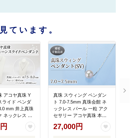
見ています。
珠 アコヤ真珠 Y
真珠 スウィング ペンダン
スライド ペンダ
ト 7.0-7.5mm 真珠会館 ネ
- 8.0 mm 井上真珠
ックレス パール 一粒 アク
ク ネックレス ア
セサリー アコヤ真珠 本真
 ファッション
珠 ファッション フォーマ
0円
27,000円
akoya アコヤ真
ル カジュアル 冠婚葬祭 慶
 高級 誕生日 プレ
事 結婚式 卒業式 入学式 誕