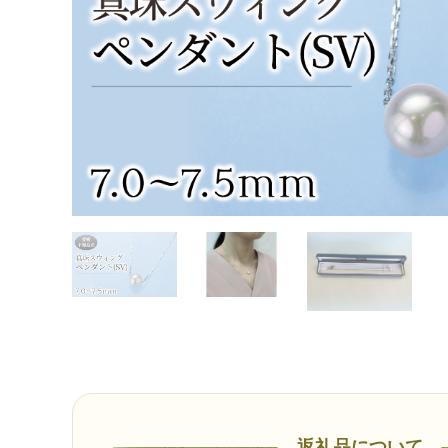
物 人気 特産品 国産 愛媛 宇和島 A027-001001
返礼品について