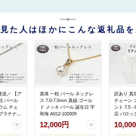
を見た人はほかにこんな返礼品を
発送／ 【ア
真珠 一粒 パール ネックレ
訳あり 真
粒 パール
ス 7.0-7.5mm 真鍮 ゴール
チェーン 
ウム チェ
ド メッキ パール 誕生日 宇
ント 7.5 
m プラチナ
和海 A012-102009
店 バロッ
A012-
クセサリー
12,000円
10,00
ジュエリー 
珠 本真珠