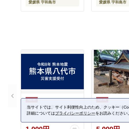
愛媛県 宇和島市
愛媛県 宇和島市
八代市 令和8年熊本地震 災
氷川町 令和8年
当サイトでは、サイト利便性向上のため、クッキー（Coo
害支援【返礼品なし】
害支援【返礼品
詳細については
プライバシーポリシー
をお読みください