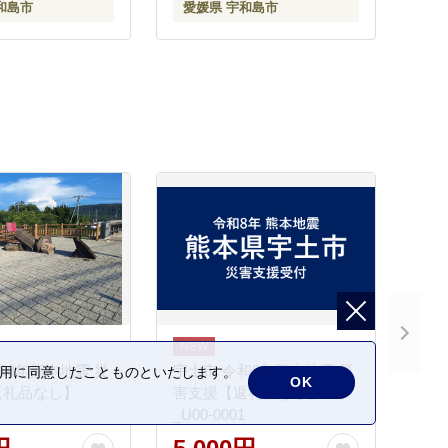
和島市
愛媛県 宇和島市
フト 贈り物 贈答
生日 お祝い ギフト 贈り物
 特産品 国産 愛媛
人気 特産品 国産 愛媛 宇和
-004011
島 A027-001001
和8年熊本地震 災
宇土市 令和8年熊本地震 災
の利用に同意したことものといたします。
OK
返礼品なし】
害支援【返礼品なし】
_U00-0001