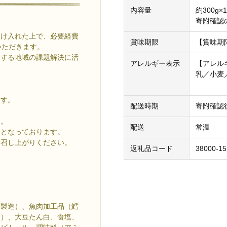
内容量
約300g×
寄附確認
受け入れた上で、必要経費
賞味期限
【賞味期
いただきます。
とする地域の課題解決に活
アレルギー表示
【アレル
乳／小麦
ます。
配送時期
寄附確認
た。
配送
常温
品となっております。
お召し上がりください。
返礼品コード
38000-15
内製造）、魚肉加工品（鱈
む）、大豆たん白、食塩、