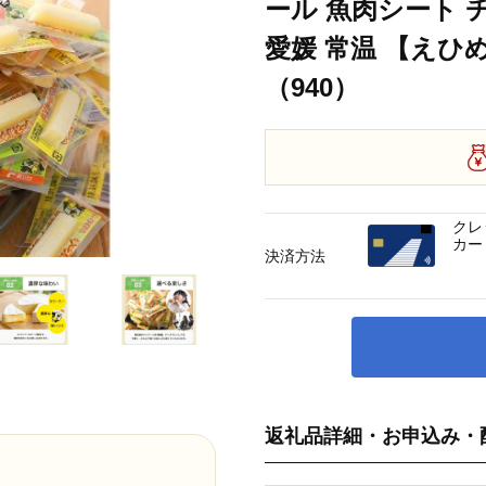
ール 魚肉シート 
愛媛 常温 【えひ
1袋 （計約900g） 3回定期便 カマンベール 魚肉シート チーズ おやつ 加工
（940）
クレ
カー
決済方法
返礼品詳細・お申込み・