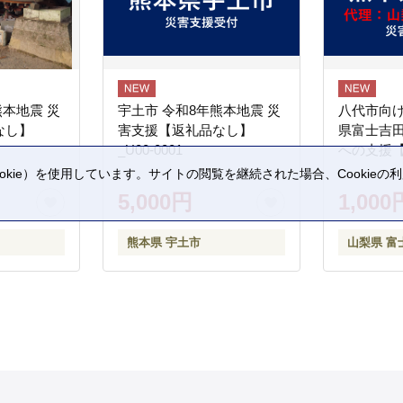
熊本地震 災
宇土市 令和8年熊本地震 災
八代市向け
なし】
害支援【返礼品なし】
県富士吉
_U00-0001
への支援
kie）を使用しています。サイトの閲覧を継続された場合、Cookie
。
5,000円
1,000
熊本県 宇土市
山梨県 富