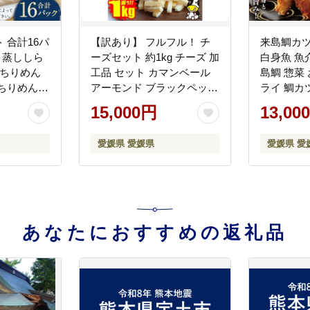
 合計16パ
【訳あり】 フルフル！ チ
来島鯛カツ 
 蒸ししら
ーズセット 約1kg チーズ 加
白身魚 魚介
 ちりめん
工品 セット カマンベール
島鯛 惣菜
ちりめん
アーモンド ブラックペッパ
ライ 鯛カ
明太ちりめ
ー レッドチェダー チーズ
（440)
15,000円
13,00
 ちりめん
サンド 愛媛県 常温 【えひ
くプレーン
めの町（超）推し！ （松前
愛媛県 愛媛県
愛媛県 愛
シラス 魚
町）】 （927）
 海鮮 セッ
【えひめの
（伊方
あなたにおすすめの返礼品