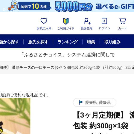
お気に入り
ご利用ガイド
新規登録
ログイン
カート
額から探す
旅先を探す
ランキング
特集
取り組み
「ふるさとチョイス」システム連携に関して
期便】 濃厚チーズの一口チーズおやつ 個包装 約300g×1袋 （計約900g） 3
1袋 （計約900g） 3回定期便 カマンベール 魚肉シート チーズ おやつ 加工
ち運びに便利な返礼品です。
1袋 （計約900g） 3回定期便 カマンベール 魚肉シート チーズ おやつ 加工
愛媛県
愛媛県
1袋 （計約900g） 3回定期便 カマンベール 魚肉シート チーズ おやつ 加工
【3ヶ月定期便】 
包装 約300g×1袋
1袋 （計約900g） 3回定期便 カマンベール 魚肉シート チーズ おやつ 加工