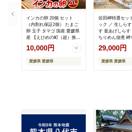
インカの卵 20個 セット
佐田岬特選セット
（内割れ保証2個） たまご
ック ／ 生しらす
卵 玉子 タマゴ 国産 愛媛県
す 釜あげしらす
産 【えひめの町（超）推
ちりめん佃煮 岬
し！（内子町）】 （481）
わかめちりめん 
10,000円
29,000円
ん 山椒ちりめん
じゃこ天 あかも
愛媛県 愛媛県
愛媛県 愛媛県
あかもく しらす 
魚介類 魚介 海藻
ト 愛媛県 冷凍
町（超）推し！
町）】（843-1）