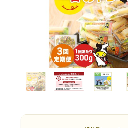
（940）
TOP
卵・乳製品
【3ヶ月定期便】 濃厚チーズの一口チーズおやつ 個包装 約300g×
（940）