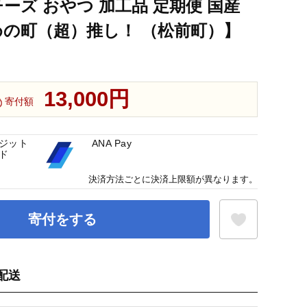
チーズ おやつ 加工品 定期便 国産
めの町（超）推し！ （松前町）】
品 定期便 国産 愛媛 常温 【えひめの町（超）推し！ （松前町）】
13,000円
寄付額
ジット
ANA Pay
ド
決済方法ごとに決済上限額が異なります。
寄付をする
配送
お気に入り登録