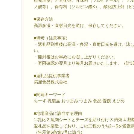
植物油脂）／乳化剤、甘味料（ソルビトール）、ソ
ノ酸等）、保存料（ソルビン酸K）、酸化防止剤（ビ
■保存方法
高温多湿・直射日光を避け、保存してください。
■備考（注意事項）
・返礼品到着後は高温・多湿・直射日光を避け、涼
い。
・開封後はお早めにお召し上がりください。
・寄附確認の翌月より毎月お届けいたします。（計3
■返礼品提供事業者
扇屋食品株式会社
■関連キーワード
ちーず 乳製品 おつまみ つまみ 食品 愛媛 えひめ
■地場産品に該当する理由
1.乳化 2.魚肉シートとチーズを貼り付け 3.焙焼 4.
返礼品を製造しており、この工程のうち2～5を愛媛
（告示第5条第3号に該当）