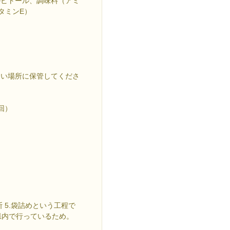
ルビトール、調味料（アミ
タミンE）
しい場所に保管してくださ
回）
裁断 5.袋詰めという工程で
県内で行っているため。