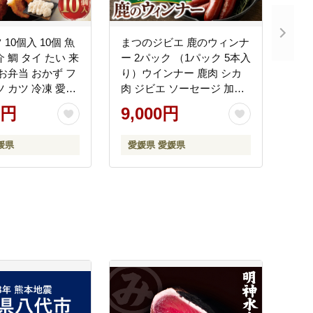
10個入 10個 魚
まつのジビエ 鹿のウィンナ
 鯛 タイ たい 来
ー 2パック （1パック 5本入
 お弁当 おかず フ
り）ウインナー 鹿肉 シカ
ツ カツ 冷凍 愛媛
肉 ジビエ ソーセージ 加工
品 おつまみ お弁当 冷凍 愛
0円
9,000円
媛県 【えひめの町（超）推
し！（松野町）】（692-
媛県
愛媛県 愛媛県
1）