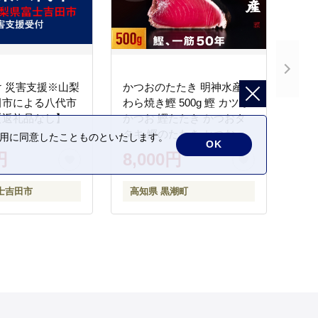
 災害支援※山梨
かつおのたたき 明神水産
田市による八代市
わら焼き鰹 500g 鰹 カツオ
【返礼品なし】
かつお 鰹たたき かつおタ
タキ 鰹のたたき かつおの
の利用に同意したことものといたします。
OK
タタキ 藁焼き わら焼き 魚
円
8,000円
さかな 海鮮 刺身 お刺身 冷
凍 ご家庭用 グルメ 特産品
士吉田市
高知県 黒潮町
ご当地 本場 高知 黒潮町 ギ
フト 贈答品 人気 返礼品 ふ
るさと納税 魚介類 高知県
産 土佐名物 高知県 高評価
食卓 ご飯のお供 父の日 ギ
フト プレゼント[1669]