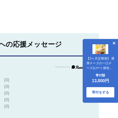
への応援メッセージ
【3ヶ月定期便】 濃
厚チーズの一口チ
ーズおやつ 個包装
約300g×1袋 （計約
寄付額
900g） 3回定期便
(0)
13,000円
カマンベール 魚肉
(0)
シート チーズ おや
つ 加工品 定期便 国
(0)
寄付をする
産 愛媛 常温 【えひ
(0)
めの町（超）推
(0)
し！ （松前町）】
（940）