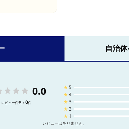
ー
自治体
★
5
0.0
★
4
★
3
0
レビュー件数：
件
★
2
★
1
レビューはありません。