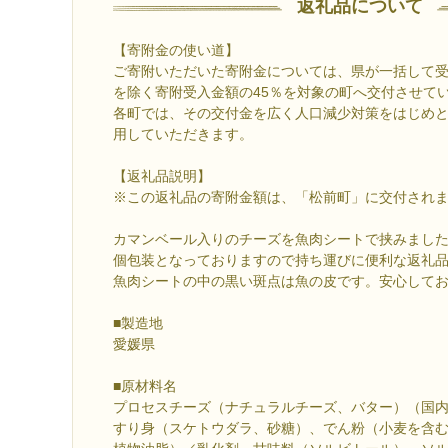
返礼品について
【寄附金の使い道】
ご寄附いただいた寄附金については、県が一括して
を除く寄附受入金額の45％を対象の町へ交付させて
各町では、その交付金を広く人口減少対策をはじめ
用していただきます。
【返礼品説明】
※この返礼品の寄附金額は、「松前町」に交付され
カマンベール入りのチーズを魚肉シートで挟みまし
個包装となっておりますので持ち運びに便利な返礼
魚肉シートの中の黒い斑点は魚の皮です。安心して
■製造地
愛媛県
■原材料名
プロセスチーズ（ナチュラルチーズ、バター）（国
すり身（スケトウダラ、砂糖）、でん粉（小麦を含