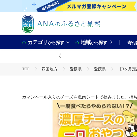
カテゴリ
地域
から探す
から探す
寄付
TOP
四国地方
愛媛県
愛媛県
【3ヶ月定
TOP
定期便
【3ヶ月定期便】 濃厚チーズの一口チーズおやつ 個包装 約300g×
（940）
TOP
定期便
ほかの定期便
カマンベール入りのチーズを魚肉シートで挟みました。持
【3ヶ月定期便】 濃厚チーズの一口チーズおやつ 個包装 約300g×
（940）
TOP
加工食品
【3ヶ月定期便】 濃厚チーズの一口チーズおやつ 個包装 約300g×
（940）
TOP
加工食品
ほかの加工食品
【3ヶ月定期便】 濃厚チーズの一口チーズおやつ 個包装 約300g×