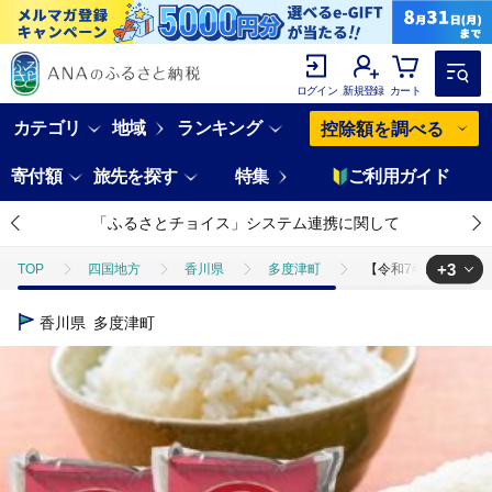
ログイン
新規登録
カート
カテゴリ
地域
ランキング
控除額を調べる
寄付額
旅先を探す
特集
ご利用ガイド
「ふるさとチョイス」システム連携に関して
+3
TOP
四国地方
香川県
多度津町
【令和7年産】多度津町
TOP
米・穀物
米
【令和7年産】多度津町産おいでまい 10kg
香川県
多度津町
TOP
米・穀物
米
精米
【令和7年産】多度津町産おいでま
TOP
米・穀物
米
ほかの米
【令和7年産】多度津町産おい