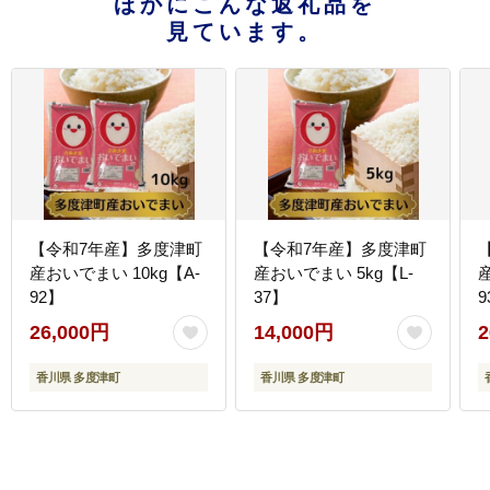
ほかにこんな返礼品を
見ています。
【令和7年産】多度津町
【令和7年産】多度津町
産おいでまい 10kg【A-
産おいでまい 5kg【L-
産
92】
37】
9
26,000円
14,000円
2
香川県 多度津町
香川県 多度津町