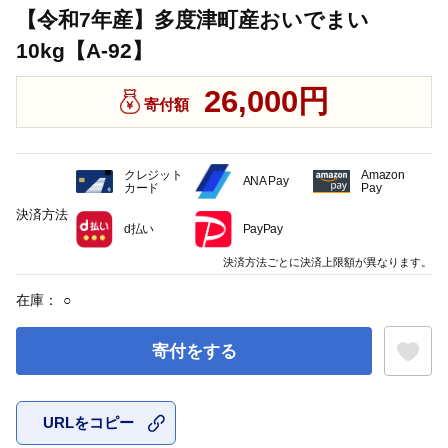
【令和7年産】多度津町産おいでまい
10kg【A-92】
26,000円
寄付額
クレジット
Amazon
ANA Pay
カード
Pay
決済方法
d払い
PayPay
決済方法ごとに決済上限額が異なります。
在庫：
○
寄付をする
URLをコピー
お気に入