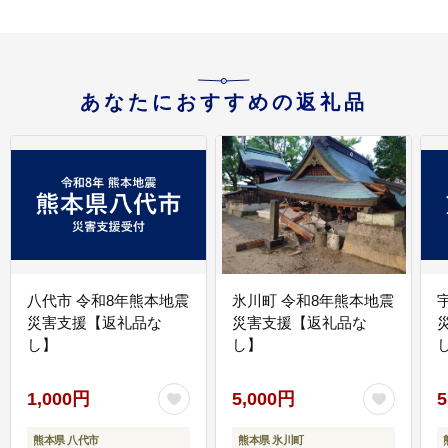
あなたにおすすめの返礼品
八代市 令和8年熊本地震
氷川町 令和8年熊本地震
災害支援【返礼品な
災害支援【返礼品な
し】
し】
し
1,000円
5,000円
5
熊本県 八代市
熊本県 氷川町