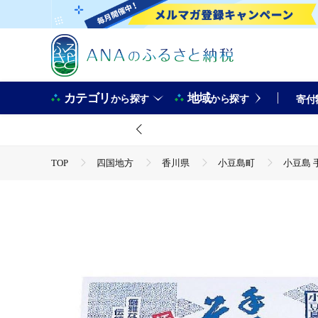
カテゴリ
地域
から探す
から探す
寄付
TOP
四国地方
香川県
小豆島町
小豆島 手
TOP
麺類
そうめん・ひやむぎ
小豆島 手延素麺「