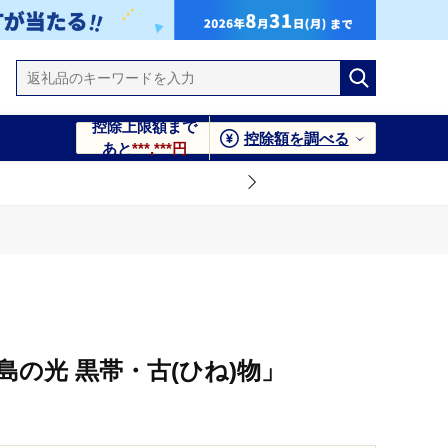
控除上限額まで
控除額を調べる
あと
***,***円
島の光 黒帯・古(ひね)物」