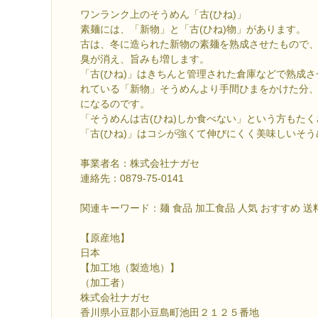
ワンランク上のそうめん「古(ひね)」
素麺には、「新物」と「古(ひね)物」があります。
古は、冬に造られた新物の素麺を熟成させたもので
臭が消え、旨みも増します。
「古(ひね)」はきちんと管理された倉庫などで熟成
れている「新物」そうめんより手間ひまをかけた分
になるのです。
「そうめんは古(ひね)しか食べない」という方もた
「古(ひね)」はコシが強くて伸びにくく美味しいそう
事業者名：株式会社ナガセ
連絡先：0879-75-0141
関連キーワード：麺 食品 加工食品 人気 おすすめ 送
【原産地】
日本
【加工地（製造地）】
（加工者）
株式会社ナガセ
香川県小豆郡小豆島町池田２１２５番地