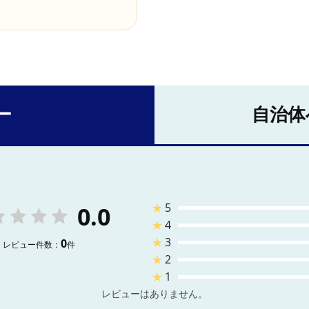
ー
自治体
★
5
0.0
★
4
★
3
0
レビュー件数：
件
★
2
★
1
レビューはありません。