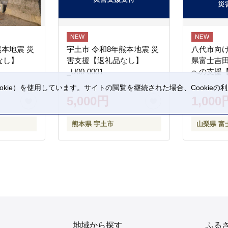
熊本地震 災
宇土市 令和8年熊本地震 災
八代市向け
なし】
害支援【返礼品なし】
県富士吉
_U00-0001
への支援
kie）を使用しています。サイトの閲覧を継続された場合、Cookie
。
5,000円
1,000
熊本県 宇土市
山梨県 富
地域から探す
ふる