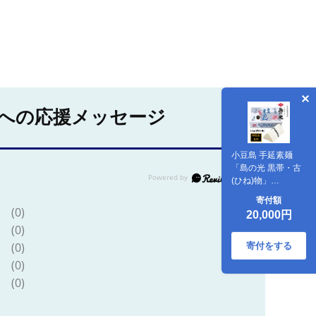
への応援メッセージ
小豆島 手延素麺
「島の光 黒帯・古
(ひね)物」
4kg(50g×約80束)
寄付額
(0)
20,000円
(0)
(0)
寄付をする
(0)
(0)