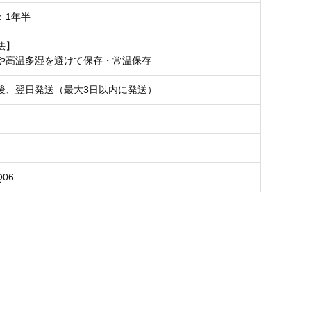
：1年半
法】
や高温多湿を避けて保存・常温保存
後、翌日発送（最大3日以内に発送）
Q06