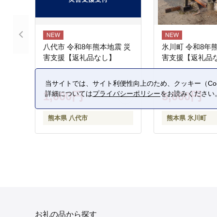
八代市 令和8年熊本地震 災
氷川町 令和8年
害支援【返礼品なし】
害支援【返礼品
当サイトでは、サイト利便性向上のため、クッキー（Coo
詳細については
プライバシーポリシー
をお読みください
1,000円
5,000円
熊本県 八代市
熊本県 氷川町
お礼の品から探す