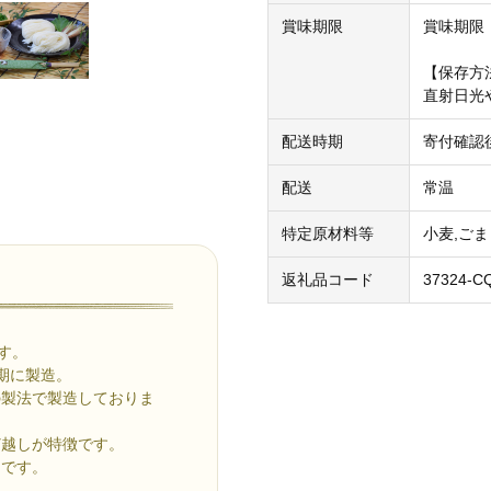
賞味期限
賞味期限
【保存方
直射日光
配送時期
寄付確認
配送
常温
特定原材料等
小麦,ごま
返礼品コード
37324-C
す。
期に製造。
の製法で製造しておりま
ど越しが特徴です。
んです。