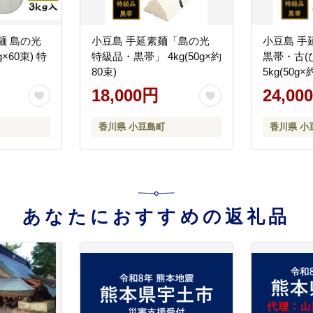
麺 島の光
小豆島 手延素麺「島の光
小豆島 手
g×60束) 特
特級品・黒帯」 4kg(50g×約
黒帯・古(
80束)
5kg(50g×
18,000円
24,00
香川県 小豆島町
香川県 小
あなたにおすすめの返礼品