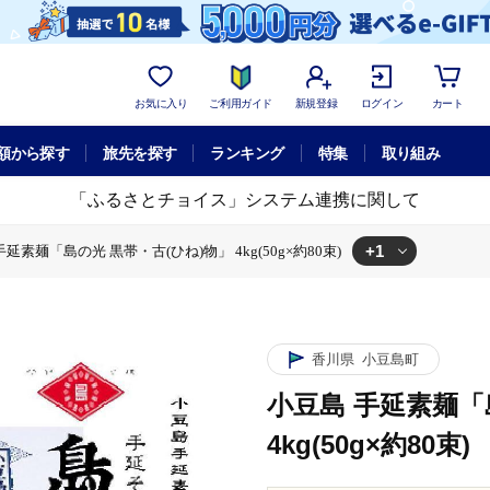
お気に入り
ご利用ガイド
新規登録
ログイン
カート
額から探す
旅先を探す
ランキング
特集
取り組み
「ふるさとチョイス」システム連携に関して
+1
延素麺「島の光 黒帯・古(ひね)物」 4kg(50g×約80束)
島の光 黒帯・古(ひね)物」 4kg(50g×約80束)
香川県
小豆島町
小豆島 手延素麺「
4kg(50g×約80束)