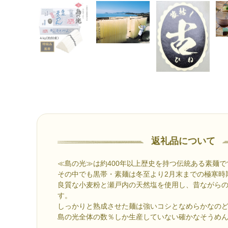
返礼品について
≪島の光≫は約400年以上歴史を持つ伝統ある素麺で
その中でも黒帯・素麺は冬至より2月末までの極寒時
良質な小麦粉と瀬戸内の天然塩を使用し、昔ながら
す。
しっかりと熟成させた麺は強いコシとなめらかなの
島の光全体の数％しか生産していない確かなそうめ