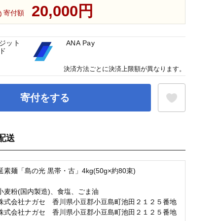
20,000円
寄付額
ジット
ANA Pay
ド
決済方法ごとに決済上限額が異なります。
寄付をする
配送
お気に入り登録
素麺「島の光 黒帯・古」4kg(50g×約80束)
小麦粉(国内製造)、食塩、ごま油
株式会社ナガセ 香川県小豆郡小豆島町池田２１２５番地
株式会社ナガセ 香川県小豆郡小豆島町池田２１２５番地