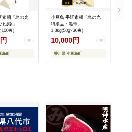
延素麺「島の光
小豆島 手延素麺「島の光
ひね)物」
特級品・黒帯」
約100束)
1.8kg(50g×36束)
0円
10,000円
豆島町
香川県 小豆島町