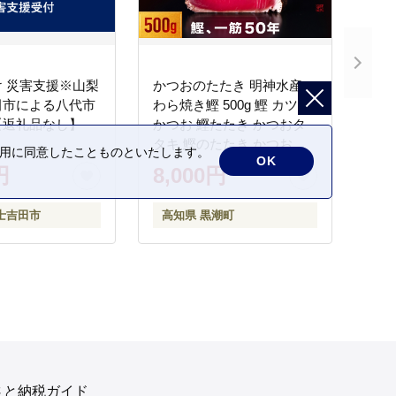
 災害支援※山梨
かつおのたたき 明神水産
田市による八代市
わら焼き鰹 500g 鰹 カツオ
【返礼品なし】
かつお 鰹たたき かつおタ
タキ 鰹のたたき かつおの
の利用に同意したことものといたします。
OK
タタキ 藁焼き わら焼き 魚
円
8,000円
さかな 海鮮 刺身 お刺身 冷
凍 ご家庭用 グルメ 特産品
士吉田市
高知県 黒潮町
ご当地 本場 高知 黒潮町 ギ
フト 贈答品 人気 返礼品 ふ
るさと納税 魚介類 高知県
産 土佐名物 高知県 高評価
食卓 ご飯のお供 父の日 ギ
フト プレゼント[1669]
さと納税ガイド