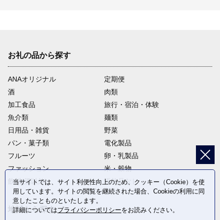
お礼の品から探す
ANAオリジナル
定期便
酒
肉類
加工食品
旅行・宿泊・体験
魚介類
麺類
日用品・雑貨
野菜
パン・菓子類
電化製品
フルーツ
卵・乳製品
ファッション
米・穀物
飲料(酒以外)
返礼品なし
当サイトでは、サイト利便性向上のため、クッキー（Cookie）を使
用しています。サイトの閲覧を継続された場合、Cookieの利用に同
意したことものといたします。
地域から探す
詳細については
プライバシーポリシー
をお読みください。