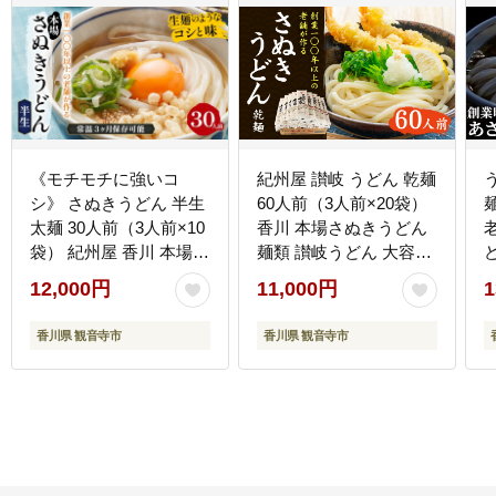
《モチモチに強いコ
紀州屋 讃岐 うどん 乾麺
シ》 さぬきうどん 半生
60人前（3人前×20袋）
麺 
太麺 30人前（3人前×10
香川 本場さぬきうどん
袋） 紀州屋 香川 本場
麺類 讃岐うどん 大容量
讃岐うどん
国産 香川県 ご当地 高評
12,000円
11,000円
1
価 特産品 長期保存 干し
うどん さぬきの老舗 製
香川県 観音寺市
香川県 観音寺市
麺所 人気 お取り寄せグ
ルメ