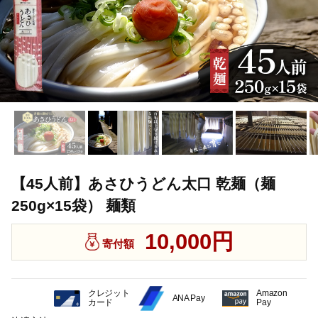
【45人前】あさひうどん太口 乾麺（麺
250g×15袋） 麺類
10,000円
寄付額
クレジット
Amazon
ANA Pay
カード
Pay