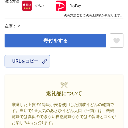
決済方法
d払い
PayPay
決済方法ごとに決済上限額が異なります。
在庫：
○
寄付をする
URLをコピー
お気に入
返礼品について
厳選した上質の1等級小麦を使用した讃岐うどんの乾麺で
す。当店で1番人気のあさひうどん太口（平麺）は、機械
乾燥では真似のできない自然乾燥ならではの旨味とコシが
お楽しみいただけます。