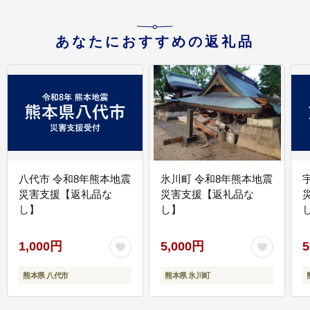
あなたにおすすめの返礼品
八代市 令和8年熊本地震
氷川町 令和8年熊本地震
災害支援【返礼品な
災害支援【返礼品な
し】
し】
し
1,000円
5,000円
5
熊本県 八代市
熊本県 氷川町