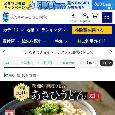
ログイン
新規登録
カート
カテゴリ
地域
ランキング
控除額を調べる
寄付額
旅先を探す
特集
ご利用ガイド
「ふるさとチョイス」システム連携に関して
+1
TOP
四国地方
香川県
観音寺市
【45人前】あさひうど
TOP
麺類
うどん
【45人前】あさひうどん太口 乾麺（麺250
香川県
観音寺市