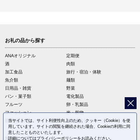
お礼の品から探す
ANAオリジナル
定期便
酒
肉類
加工食品
旅行・宿泊・体験
魚介類
麺類
日用品・雑貨
野菜
パン・菓子類
電化製品
フルーツ
卵・乳製品
ファッション
米・穀物
当サイトでは、サイト利便性向上のため、クッキー（Cookie）を使
飲料(酒以外)
返礼品なし
用しています。サイトの閲覧を継続された場合、Cookieの利用に同
意したことものといたします。
詳細については
プライバシーポリシー
をお読みください。
地域から探す