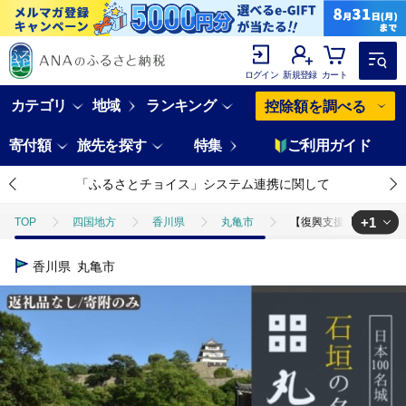
ログイン
新規登録
カート
カテゴリ
地域
ランキング
控除額を調べる
寄付額
旅先を探す
特集
ご利用ガイド
「ふるさとチョイス」システム連携に関して
+1
TOP
四国地方
香川県
丸亀市
【復興支援/寄附のみ】
TOP
返礼品なし
【復興支援/寄附のみ】丸亀城石垣修復プロジェクト
香川県
丸亀市