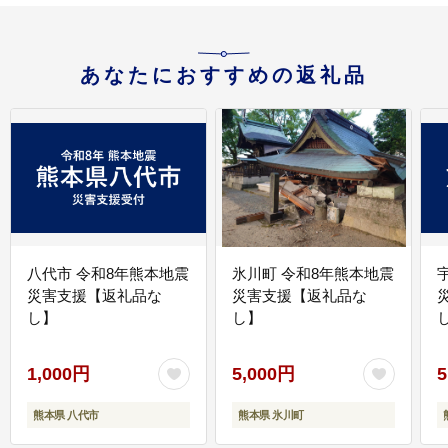
あなたにおすすめの返礼品
八代市 令和8年熊本地震
氷川町 令和8年熊本地震
災害支援【返礼品な
災害支援【返礼品な
し】
し】
し
1,000円
5,000円
5
熊本県 八代市
熊本県 氷川町