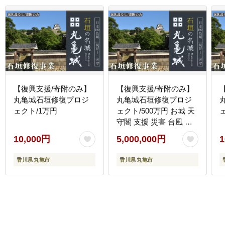
【復興支援/寄附のみ】
【復興支援/寄附のみ】
丸亀城石垣修復プロジ
丸亀城石垣修復プロジ
ェクト/1万円
ェクト/500万円 お城 天
守閣 支援 災害 台風 復
興
10,000円
5,000,000円
1
香川県 丸亀市
香川県 丸亀市