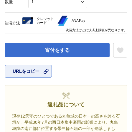
数量：
クレジット
ANA Pay
カード
決済方法
決済方法ごとに決済上限額が異なります。
寄付をする
URLをコピー
お気に入
返礼品について
現存12天守のひとつである丸亀城の日本一の高さを誇る石
垣が、平成30年7月の西日本集中豪雨の影響により、丸亀
城跡の南西部に位置する帯曲輪石垣の一部が崩落しまし