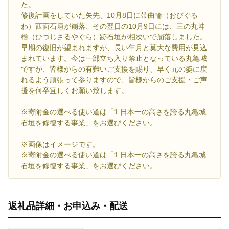
た。
修復計画をしていた矢先、10月8日に帯曲輪（おびぐる
わ）西面石垣が崩落、その翌日の10月9日には、三の丸坤
櫓（ひつじさるやぐら）跡石垣が相次いで崩落しました。
早期の復旧が望まれますが、長い年月と莫大な費用が見込
まれています。今は一部立ち入り禁止となっている丸亀城
ですが、皆様からの有難いご支援を賜り、早く元の姿に戻
れるよう頑張って参りますので、皆様からのご支援・ご声
援を何卒宜しくお願い致します。
※寄附金の選べる使い道は「1.日本一の高さを誇る丸亀城
石垣を修復する事業」をお選びください。
※画像はイメージです。
※寄附金の選べる使い道は「1.日本一の高さを誇る丸亀城
石垣を修復する事業」をお選びください。
返礼品詳細・お申込み・配送