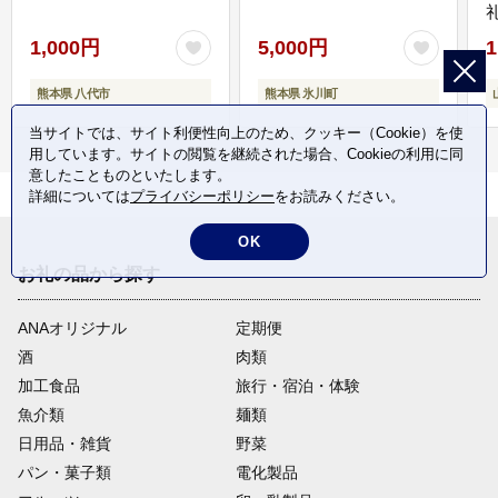
1,000円
5,000円
1
熊本県 八代市
熊本県 氷川町
当サイトでは、サイト利便性向上のため、クッキー（Cookie）を使
用しています。サイトの閲覧を継続された場合、Cookieの利用に同
意したことものといたします。
詳細については
プライバシーポリシー
をお読みください。
OK
お礼の品から探す
ANAオリジナル
定期便
酒
肉類
加工食品
旅行・宿泊・体験
魚介類
麺類
日用品・雑貨
野菜
パン・菓子類
電化製品