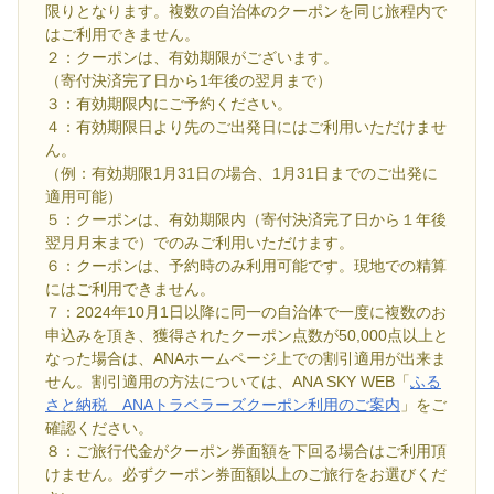
限りとなります。複数の自治体のクーポンを同じ旅程内で
はご利用できません。
２：クーポンは、有効期限がございます。
（寄付決済完了日から1年後の翌月まで）
３：有効期限内にご予約ください。
４：有効期限日より先のご出発日にはご利用いただけませ
ん。
（例：有効期限1月31日の場合、1月31日までのご出発に
適用可能）
５：クーポンは、有効期限内（寄付決済完了日から１年後
翌月月末まで）でのみご利用いただけます。
６：クーポンは、予約時のみ利用可能です。現地での精算
にはご利用できません。
７：2024年10月1日以降に同一の自治体で一度に複数のお
申込みを頂き、獲得されたクーポン点数が50,000点以上と
なった場合は、ANAホームページ上での割引適用が出来ま
せん。割引適用の方法については、ANA SKY WEB「
ふる
さと納税 ANAトラベラーズクーポン利用のご案内
」をご
確認ください。
８：ご旅行代金がクーポン券面額を下回る場合はご利用頂
けません。必ずクーポン券面額以上のご旅行をお選びくだ