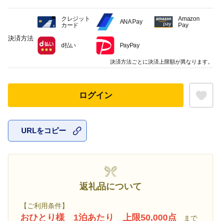
クレジット
Amazon
ANA Pay
カード
Pay
決済方法
d払い
PayPay
決済方法ごとに決済上限額が異なります。
ログイン
URLをコピー
お気に入
返礼品について
【ご利用条件】
おひとり様 1泊あたり 上限50,000点
まで