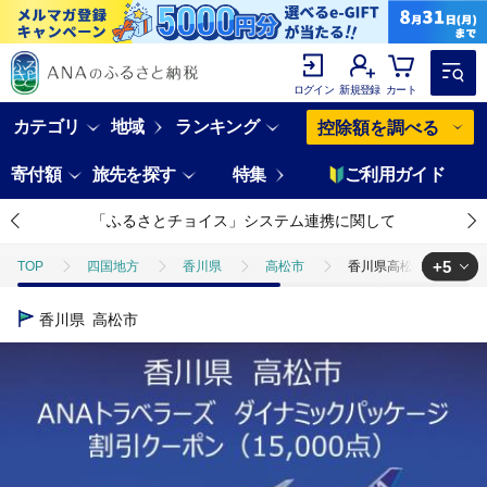
ログイン
新規登録
カート
カテゴリ
地域
ランキング
控除額を調べる
寄付額
旅先を探す
特集
ご利用ガイド
「ふるさとチョイス」システム連携に関して
+5
TOP
四国地方
香川県
高松市
香川県高松市ANAトラ
TOP
ANAオリジナル
ANA関連返礼品
香川県高松市ANAト
香川県
高松市
TOP
ANAオリジナル
ANA関連返礼品
ダイナミックパッケ
TOP
旅行・宿泊・体験
香川県高松市ANAトラベラーズダイナミック
TOP
旅行・宿泊・体験
パッケージ旅行
香川県高松市ANA
TOP
旅行・宿泊・体験
パッケージ旅行
ANAダイナミック