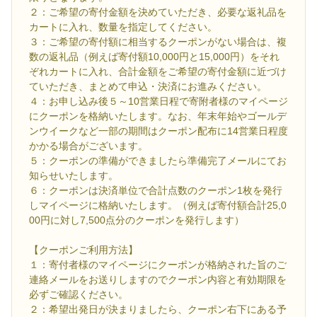
２：ご希望の寄付金額を決めていただき、必要な返礼品を
カートに入れ、数量を指定してください。
３：ご希望の寄付額に相当するクーポンがない場合は、複
数の返礼品（例えば寄付額10,000円と15,000円）をそれ
ぞれカートに入れ、合計金額をご希望の寄付金額に近づけ
ていただき、まとめて申込・決済にお進みください。
４：お申し込み後５～10営業日程で寄附者様のマイページ
にクーポンを格納いたします。なお、年末年始やゴールデ
ンウイークなど一部の期間はクーポン配布に14営業日程度
かかる場合がございます。
５：クーポンの準備ができましたら準備完了メールにてお
知らせいたします。
６：クーポンは決済単位で合計点数のクーポン1枚を発行
しマイページに格納いたします。（例えば寄付額合計25,0
00円に対し7,500点分のクーポンを発行します）
【クーポンご利用方法】
１：寄付者様のマイページにクーポンが格納された旨のご
連絡メールをお送りしますのでクーポン内容と有効期限を
必ずご確認ください。
２：希望出発日が決まりましたら、クーポン右下にある予