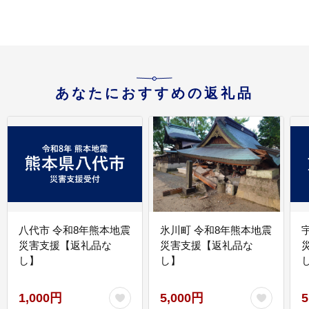
あなたにおすすめの返礼品
八代市 令和8年熊本地震
氷川町 令和8年熊本地震
災害支援【返礼品な
災害支援【返礼品な
し】
し】
し
1,000円
5,000円
5