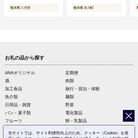
熊本県 八代市
熊本県 氷川町
お礼の品から探す
ANAオリジナル
定期便
酒
肉類
加工食品
旅行・宿泊・体験
魚介類
麺類
日用品・雑貨
野菜
パン・菓子類
電化製品
フルーツ
卵・乳製品
ファッション
米・穀物
当サイトでは、サイト利便性向上のため、クッキー（Cookie）を使
飲料(酒以外)
返礼品なし