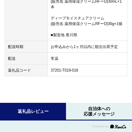
(販売名:薬用保湿クリームRFーD)30mL×1
本
ディープモイスチュアクリーム
(販売名:薬用保湿クリームRFーD)30g×1個
■製造地 香川県
配送時期
お申込みから1ヶ月以内に順次出荷予定
配送
常温
返礼品コード
37201-T019-018
自治体への
返礼品レビュー
応援メッセージ