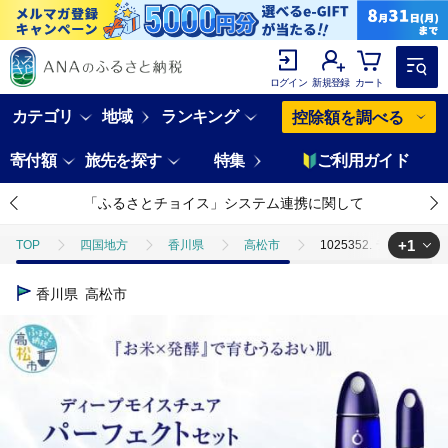
ログイン
新規登録
カート
カテゴリ
地域
ランキング
控除額を調べる
寄付額
旅先を探す
特集
ご利用ガイド
「ふるさとチョイス」システム連携に関して
+1
TOP
四国地方
香川県
高松市
1025352. ライス
TOP
日用品・雑貨
美容雑貨
1025352. ライスフォース
香川県
高松市