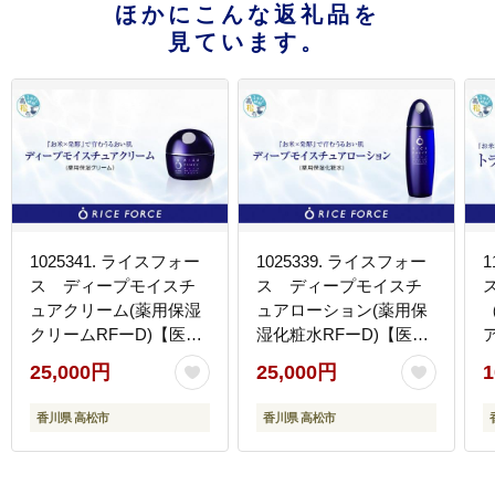
ほかにこんな返礼品を
見ています。
1025341. ライスフォー
1025339. ライスフォー
1
ス ディープモイスチ
ス ディープモイスチ
ュアクリーム(薬用保湿
ュアローション(薬用保
クリームRFーD)【医薬
湿化粧水RFーD)【医薬
部外品】
部外品】
25,000円
25,000円
1
香川県 高松市
香川県 高松市