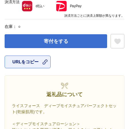
決済方法
d払い
PayPay
決済方法ごとに決済上限額が異なります。
在庫：
○
寄付をする
URLをコピー
お気に入
返礼品について
ライスフォース ディープモイスチュアパーフェクトセッ
ト(乾燥肌用)です。
＜ディープモイスチュアローション＞