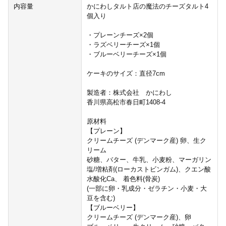
内容量
かにわしタルト店の魔法のチーズタルト4
個入り
・プレーンチーズ×2個
・ラズベリーチーズ×1個
・ブルーベリーチーズ×1個
ケーキのサイズ：直径7cm
製造者：株式会社 かにわし
香川県高松市春日町1408-4
原材料
【プレーン】
クリームチーズ (デンマーク産) 卵、生ク
リーム
砂糖、バター、牛乳、小麦粉、マーガリン
塩/増粘剤(ローカストビンガム)、クエン酸
水酸化Ca、 着色料(骨炭)
(一部に卵・乳成分・ゼラチン・小麦・大
豆を含む)
【ブルーベリー】
クリームチーズ (デンマーク産)、卵