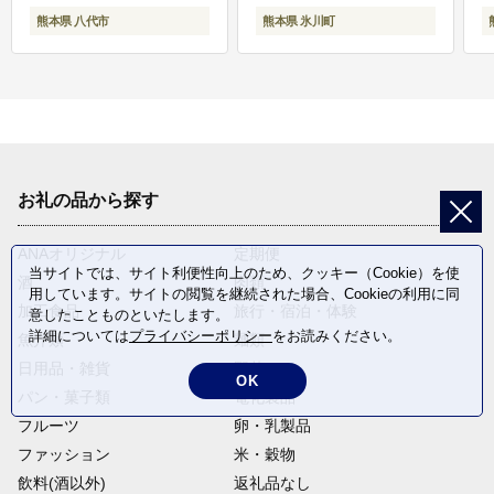
熊本県 八代市
熊本県 氷川町
お礼の品から探す
ANAオリジナル
定期便
当サイトでは、サイト利便性向上のため、クッキー（Cookie）を使
酒
肉類
用しています。サイトの閲覧を継続された場合、Cookieの利用に同
加工食品
旅行・宿泊・体験
意したことものといたします。
詳細については
プライバシーポリシー
をお読みください。
魚介類
麺類
日用品・雑貨
野菜
OK
パン・菓子類
電化製品
フルーツ
卵・乳製品
ファッション
米・穀物
飲料(酒以外)
返礼品なし