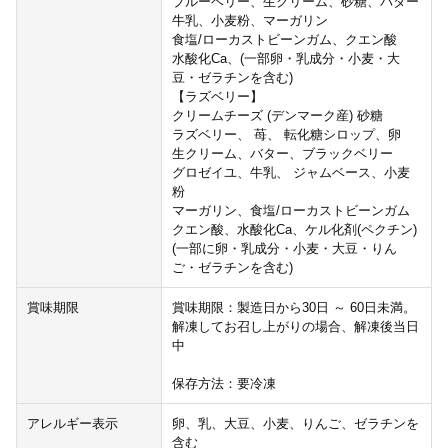
ブルーベリー、生クリーム、砂糖、バター
牛乳、小麦粉、マーガリン
食塩/ローカストビーンガム、クエン酸
水酸化Ca、(一部卵・乳成分・小麦・大
豆・ゼラチンを含む)
【ラズベリー】
クリームチーズ (デンマーク産) 砂糖
ラズベリー、 苺、 転化糖シロップ、卵
生クリーム、バター、ブラックベリー
グロゼイユ、牛乳、 ジャムベース、小麦
粉
マーガリン、食塩/ローカストビーンガム
クエン酸、水酸化Ca、ケル化剤(ペクチン)
(一部に卵・乳成分・小麦・大豆・りん
ご・ゼラチンを含む)
賞味期限
賞味期限：製造日から30日 ～ 60日未満。
解凍してお召し上がりの場合、解凍後当日
中
保存方法：要冷凍
アレルギー表示
卵、乳、大豆、小麦、りんご、ゼラチンを
含む