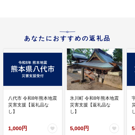
あなたにおすすめの返礼品
八代市 令和8年熊本地震
氷川町 令和8年熊本地震
災害支援【返礼品な
災害支援【返礼品な
し】
し】
し
1,000円
5,000円
5