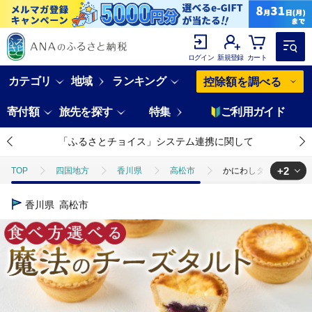
ログイン
新規登録
カート
カテゴリ
地域
ランキング
控除額を調べる
寄付額
旅先を探す
特集
ご利用ガイド
「ふるさとチョイス」システム連携に関して
+2
TOP
四国地方
香川県
高松市
かにわしタルト店の食
TOP
パン・菓子類
かにわしタルト店の食べ方選べる魔法のチーズ
香川県
高松市
TOP
パン・菓子類
洋菓子
ケーキ
かにわしタルト店