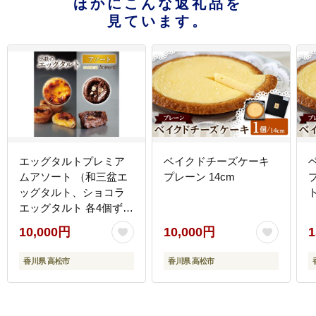
ほかにこんな返礼品を
見ています。
エッグタルトプレミア
ベイクドチーズケーキ
ムアソート （和三盆エ
プレーン 14cm
ッグタルト、ショコラ
エッグタルト 各4個ず
つ）
10,000円
10,000円
1
香川県 高松市
香川県 高松市