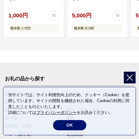
1,000円
5,000円
5
熊本県 八代市
熊本県 氷川町
お礼の品から探す
ANAオリジナル
定期便
当サイトでは、サイト利便性向上のため、クッキー（Cookie）を使
用しています。サイトの閲覧を継続された場合、Cookieの利用に同
酒
肉類
意したことものといたします。
加工食品
旅行・宿泊・体験
詳細については
プライバシーポリシー
をお読みください。
魚介類
麺類
OK
日用品・雑貨
野菜
パン・菓子類
電化製品