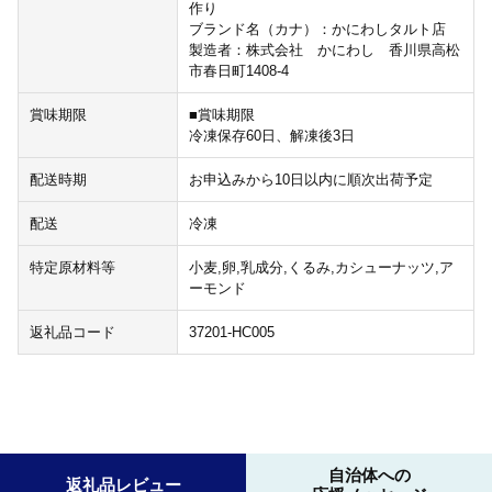
作り
ブランド名（カナ）：かにわしタルト店
製造者：株式会社 かにわし 香川県高松
市春日町1408-4
賞味期限
■賞味期限
冷凍保存60日、解凍後3日
配送時期
お申込みから10日以内に順次出荷予定
配送
冷凍
特定原材料等
小麦,卵,乳成分,くるみ,カシューナッツ,ア
ーモンド
返礼品コード
37201-HC005
自治体への
返礼品レビュー