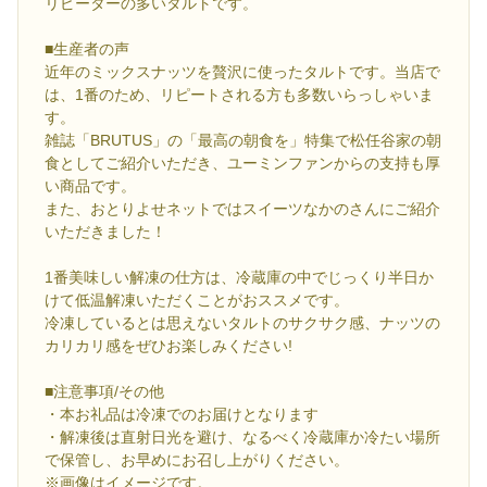
リピーターの多いタルトです。
■生産者の声
近年のミックスナッツを贅沢に使ったタルトです。当店で
は、1番のため、リピートされる方も多数いらっしゃいま
す。
雑誌「BRUTUS」の「最高の朝食を」特集で松任谷家の朝
食としてご紹介いただき、ユーミンファンからの支持も厚
い商品です。
また、おとりよせネットではスイーツなかのさんにご紹介
いただきました！
1番美味しい解凍の仕方は、冷蔵庫の中でじっくり半日か
けて低温解凍いただくことがおススメです。
冷凍しているとは思えないタルトのサクサク感、ナッツの
カリカリ感をぜひお楽しみください!
■注意事項/その他
・本お礼品は冷凍でのお届けとなります
・解凍後は直射日光を避け、なるべく冷蔵庫か冷たい場所
で保管し、お早めにお召し上がりください。
※画像はイメージです。