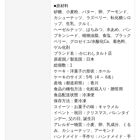
■原材料
砂糖、小麦粉、バター、卵、アーモンド、
カシューナッツ、ラズベリー、転化糖シロ
ップ、生乳、クルミ、
ヘーゼルナッツ、はちみつ、水あめ、パン
プキンシード、植物油脂、食塩、ブラック
ベリー、グロゼイユ/水酸化Ca、着色料、
ゲル化剤
ブランド名：-かにわしタルト店
原産国／製造国：日本
総個数：1
ケーキ・洋菓子の形状：ホール
ケーキのサイズ：5号（4 ～ 6名）
産地（都道府県）：香川
食品の梱包方法：化粧箱入り・贈答用
食品配送状態：冷凍便
保存方法：要冷凍
スイーツ・お菓子の味：キャラメル
イベント・祝日：クリスマス, バレンタイ
ンデー, 父の日, 誕生日
アレルギー物質：小麦、卵、乳成分、くる
み、カシューナッツ、アーモンド
ハンドメイド・手作り：ハンドメイド・手