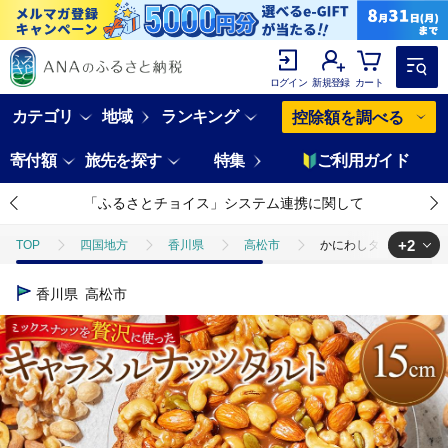
ログイン
新規登録
カート
カテゴリ
地域
ランキング
控除額を調べる
寄付額
旅先を探す
特集
ご利用ガイド
「ふるさとチョイス」システム連携に関して
+2
TOP
四国地方
香川県
高松市
かにわしタルト店の【ザ
TOP
パン・菓子類
かにわしタルト店の【ザグザグキャラメルナッツタ
香川県
高松市
TOP
パン・菓子類
洋菓子
ケーキ
かにわしタルト店の