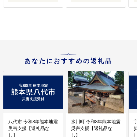
あなたにおすすめの返礼品
八代市 令和8年熊本地震
氷川町 令和8年熊本地震
災害支援【返礼品な
災害支援【返礼品な
し】
し】
し