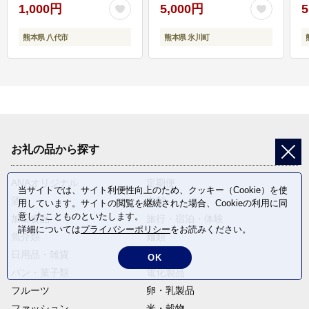
1,000円
5,000円
5
熊本県 八代市
熊本県 氷川町
お礼の品から探す
ANAオリジナル
定期便
当サイトでは、サイト利便性向上のため、クッキー（Cookie）を使
酒
肉類
用しています。サイトの閲覧を継続された場合、Cookieの利用に同
意したことものといたします。
加工食品
旅行・宿泊・体験
詳細については
プライバシーポリシー
をお読みください。
魚介類
麺類
日用品・雑貨
野菜
OK
パン・菓子類
電化製品
フルーツ
卵・乳製品
ファッション
米・穀物