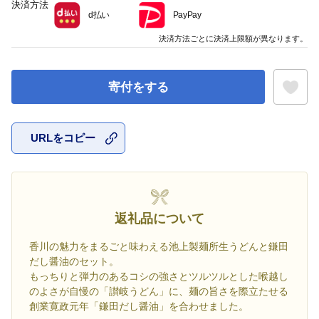
決済方法
d払い
PayPay
決済方法ごとに決済上限額が異なります。
寄付をする
URLをコピー
お気に入
返礼品について
香川の魅力をまるごと味わえる池上製麺所生うどんと鎌田
だし醤油のセット。
もっちりと弾力のあるコシの強さとツルツルとした喉越し
のよさが自慢の「讃岐うどん」に、麺の旨さを際立たせる
創業寛政元年「鎌田だし醤油」を合わせました。