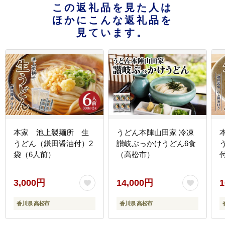
この返礼品を見た人は
ほかにこんな返礼品を
見ています。
本家 池上製麺所 生
うどん本陣山田家 冷凍
うどん（鎌田醤油付）2
讃岐ぶっかけうどん6食
袋（6人前）
（高松市）
3,000円
14,000円
1
香川県 高松市
香川県 高松市