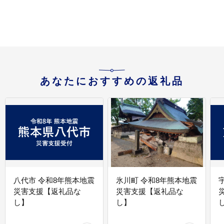
あなたにおすすめの返礼品
八代市 令和8年熊本地震
氷川町 令和8年熊本地震
災害支援【返礼品な
災害支援【返礼品な
し】
し】
し