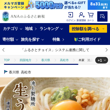
ログイン
新規登録
カート
カテゴリ
地域
ランキング
控除額を調べる
寄付額
旅先を探す
特集
ご利用ガイド
「ふるさとチョイス」システム連携に関して
+1
TOP
四国地方
香川県
高松市
本家 池上製麺所 生う
TOP
麺類
うどん
本家 池上製麺所 生うどん30食（鎌田
香川県
高松市