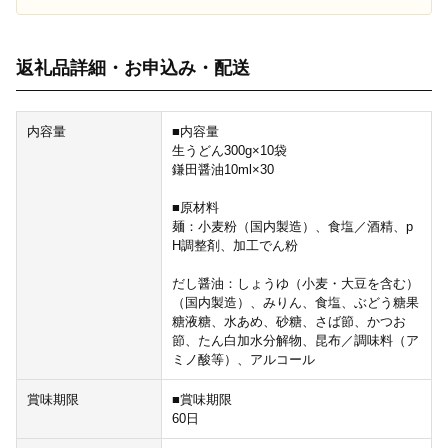
返礼品詳細・お申込み・配送
内容量
■内容量
生うどん300g×10袋
鎌田醤油10ml×30
■原材料
麺：小麦粉（国内製造）、食塩／酒精、p
H調整剤、加工でん粉
だし醤油：しょうゆ（小麦・大豆を含む）
（国内製造）、みりん、食塩、ぶどう糖果
糖液糖、水あめ、砂糖、さば節、かつお
節、たん白加水分解物、昆布／調味料（ア
ミノ酸等）、アルコール
賞味期限
■賞味期限
60日