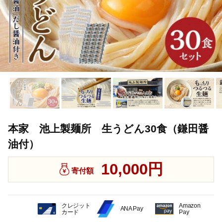
本家 池上製麺所 生うどん30食（鎌田醤
油付）
10,000円
寄付額
クレジット
Amazon
ANA Pay
カード
Pay