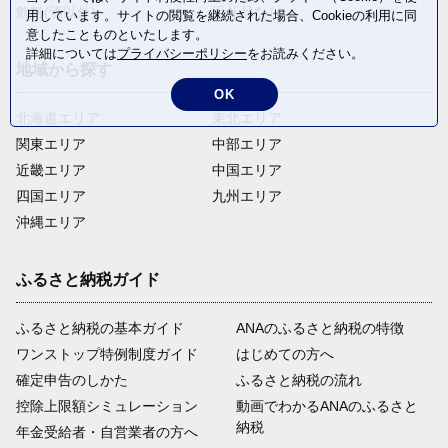
飲料(酒以外)
返礼品なし
用しています。サイトの閲覧を継続された場合、Cookieの利用に同
意したことものといたします。
詳細については
プライバシーポリシー
をお読みください。
地域から探す
OK
北海道エリア
東北エリア
関東エリア
中部エリア
近畿エリア
中国エリア
四国エリア
九州エリア
沖縄エリア
ふるさと納税ガイド
ふるさと納税の基本ガイド
ANAのふるさと納税の特徴
ワンストップ特例制度ガイド
はじめての方へ
確定申告のしかた
ふるさと納税の流れ
控除上限額シミュレーション
動画でわかるANAのふるさと
納税
年金受給者・自営業者の方へ