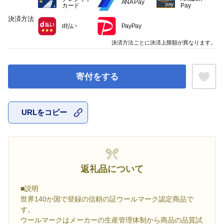
ANA Pay
カード
Pay
決済方法
d払い
PayPay
決済方法ごとに決済上限額が異なります。
寄付をする
URLをコピー
お気に入
返礼品について
■説明
世界140か国で登録の信頼の証ウールマーク認定商品で
す。
ウールマークはメーカーの生産管理体制から商品の品質試