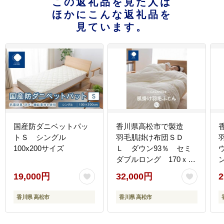
この返礼品を見た人は
ほかにこんな返礼品を
見ています。
国産防ダニベットパッ
香川県高松市で製造
トＳ シングル
羽毛肌掛け布団ＳＤ
100x200サイズ
Ｌ ダウン93％ セミ
ダブルロング 170ｘ
210サイズ
19,000円
32,000円
2
香川県 高松市
香川県 高松市