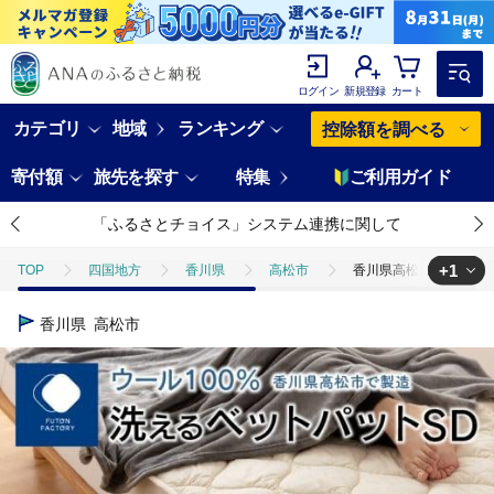
ログイン
新規登録
カート
カテゴリ
地域
ランキング
控除額を調べる
寄付額
旅先を探す
特集
ご利用ガイド
「ふるさとチョイス」システム連携に関して
+1
TOP
四国地方
香川県
高松市
香川県高松市で製造 洗
TOP
日用品・雑貨
寝具・タオル
香川県高松市で製造 洗える
香川県
高松市