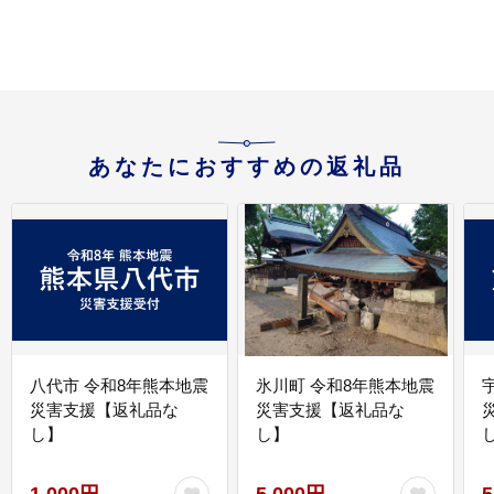
あなたにおすすめの返礼品
八代市 令和8年熊本地震
氷川町 令和8年熊本地震
災害支援【返礼品な
災害支援【返礼品な
し】
し】
し
1,000円
5,000円
5