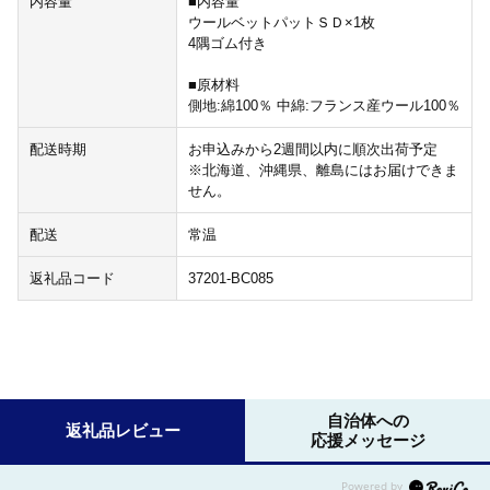
内容量
■内容量
ウールベットパットＳＤ×1枚
4隅ゴム付き
■原材料
側地:綿100％ 中綿:フランス産ウール100％
配送時期
お申込みから2週間以内に順次出荷予定
※北海道、沖縄県、離島にはお届けできま
せん。
配送
常温
返礼品コード
37201-BC085
自治体への
返礼品レビュー
応援メッセージ