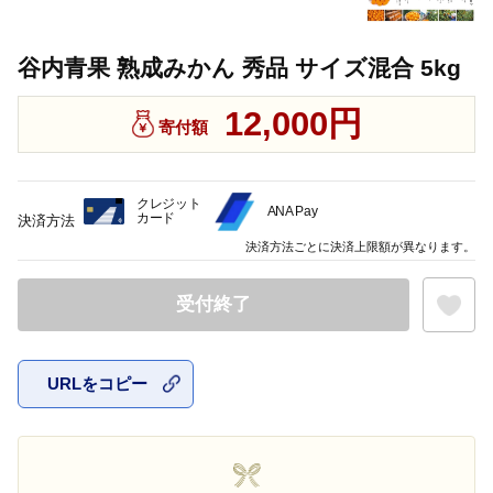
谷内青果 熟成みかん 秀品 サイズ混合 5kg
12,000円
寄付額
クレジット
ANA Pay
カード
決済方法
決済方法ごとに決済上限額が異なります。
受付終了
URLをコピー
お気に入