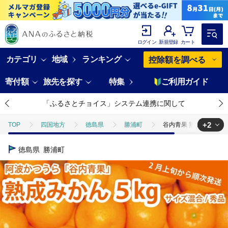
ログイン
新規登録
カート
カテゴリ
地域
ランキング
控除額を調べる
寄付額
旅先を探す
特集
ご利用ガイド
「ふるさとチョイス」システム連携に関して
+2
TOP
四国地方
徳島県
勝浦町
谷内青果 熟成みかん 秀品
TOP
フルーツ
谷内青果 熟成みかん 秀品 サイズ混合 5kg
徳島県
勝浦町
TOP
フルーツ
みかん・かんきつ類
谷内青果 熟成みかん 秀品