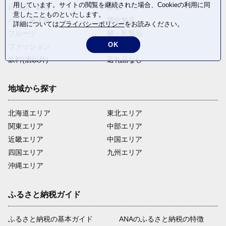
用しています。サイトの閲覧を継続された場合、Cookieの利用に同
日用品・雑貨
野菜
意したことものといたします。
パン・菓子類
電化製品
詳細については
プライバシーポリシー
をお読みください。
フルーツ
卵・乳製品
OK
ファッション
米・穀物
飲料(酒以外)
返礼品なし
地域から探す
北海道エリア
東北エリア
関東エリア
中部エリア
近畿エリア
中国エリア
四国エリア
九州エリア
沖縄エリア
ふるさと納税ガイド
ふるさと納税の基本ガイド
ANAのふるさと納税の特徴