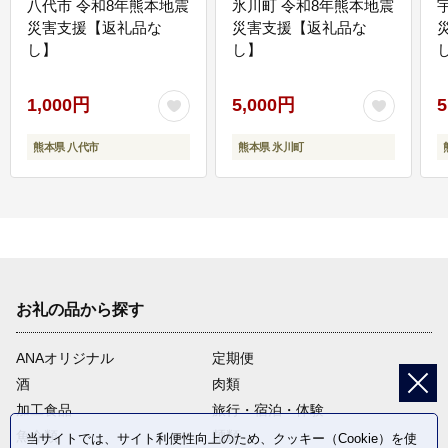
八代市 令和8年熊本地震
氷川町 令和8年熊本地震
災害支援【返礼品な
災害支援【返礼品な
し】
し】
し
1,000円
5,000円
5
熊本県 八代市
熊本県 氷川町
お礼の品から探す
ANAオリジナル
定期便
酒
肉類
加工食品
旅行・宿泊・体験
魚介類
麺類
当サイトでは、サイト利便性向上のため、クッキー（Cookie）を使