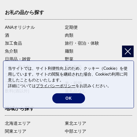
お礼の品から探す
ANAオリジナル
定期便
酒
肉類
加工食品
旅行・宿泊・体験
魚介類
麺類
日用品・雑貨
野菜
パン・菓子類
電化製品
当サイトでは、サイト利便性向上のため、クッキー（Cookie）を使
用しています。サイトの閲覧を継続された場合、Cookieの利用に同
フルーツ
卵・乳製品
意したことものといたします。
ファッション
米・穀物
詳細については
プライバシーポリシー
をお読みください。
飲料(酒以外)
返礼品なし
OK
地域から探す
北海道エリア
東北エリア
関東エリア
中部エリア