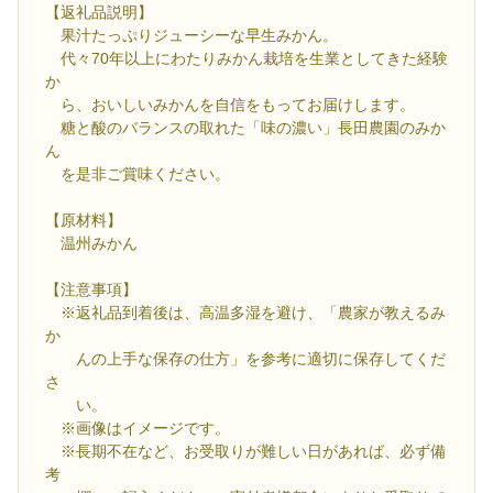
【返礼品説明】
果汁たっぷりジューシーな早生みかん。
代々70年以上にわたりみかん栽培を生業としてきた経験
か
ら、おいしいみかんを自信をもってお届けします。
糖と酸のバランスの取れた「味の濃い」長田農園のみか
ん
を是非ご賞味ください。
【原材料】
温州みかん
【注意事項】
※返礼品到着後は、高温多湿を避け、「農家が教えるみ
か
んの上手な保存の仕方」を参考に適切に保存してくだ
さ
い。
※画像はイメージです。
※長期不在など、お受取りが難しい日があれば、必ず備
考