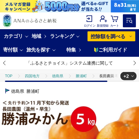
ログイン
新規登録
カート
カテゴリ
地域
ランキング
控除額を調べる
寄付額
旅先を探す
特集
ご利用ガイド
「ふるさとチョイス」システム連携に関して
+2
TOP
四国地方
徳島県
勝浦町
長田農園 早生みかん 秀品 
TOP
フルーツ
長田農園 早生みかん 秀品 S-Lサイズ 5kg
徳島県
勝浦町
TOP
フルーツ
みかん・かんきつ類
長田農園 早生みかん 秀品 