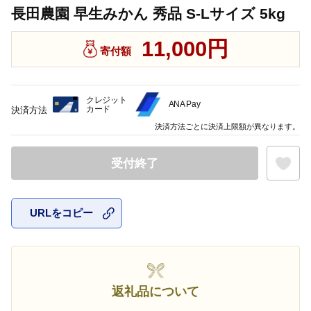
長田農園 早生みかん 秀品 S-Lサイズ 5kg
11,000円
寄付額
クレジット
ANA Pay
カード
決済方法
決済方法ごとに決済上限額が異なります。
受付終了
URLをコピー
お気に入
返礼品について