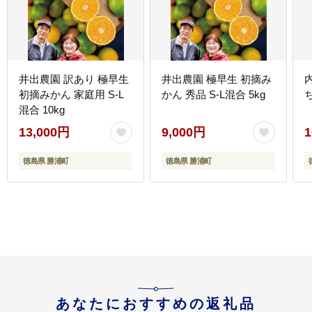
井出農園 訳あり 極早生
井出農園 極早生 初摘み
初摘みかん 家庭用 S-L
かん 秀品 S-L混合 5kg
ち
混合 10kg
13,000円
9,000円
1
徳島県 勝浦町
徳島県 勝浦町
あなたにおすすめの返礼品