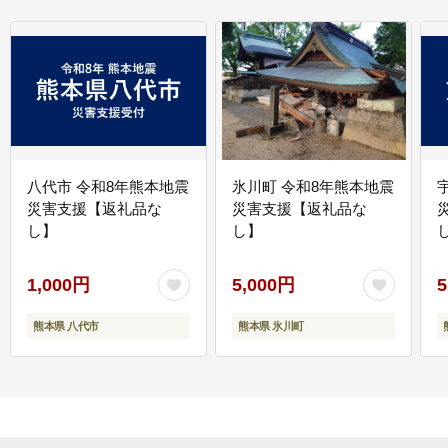
八代市 令和8年熊本地震
氷川町 令和8年熊本地震
災害支援【返礼品な
災害支援【返礼品な
し】
し】
し
1,000円
5,000円
5
熊本県 八代市
熊本県 氷川町