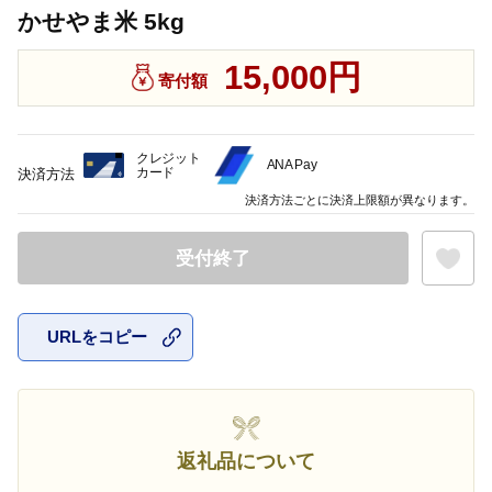
かせやま米 5kg
15,000円
寄付額
クレジット
ANA Pay
カード
決済方法
決済方法ごとに決済上限額が異なります。
受付終了
URLをコピー
お気に入
返礼品について