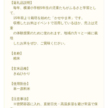
【返礼品説明】
毎年、横瀬小学校5年生の児童たちがふるさと学習とし
て、
15年前より栽培を始めた「かせやま米」です。
収穫したお米はイベントで活用しているほか、売上は児
童
の体験授業のために使われます。地域の方々と一緒に栽
培
したお米をぜひ、ご賞味ください。
【名称】
精米
【玄米品種】
きぬひかり
【使用割合】
単一原料米
【注意事項】
※密閉容器に入れ、直射日光・高温多湿を避け常温で保