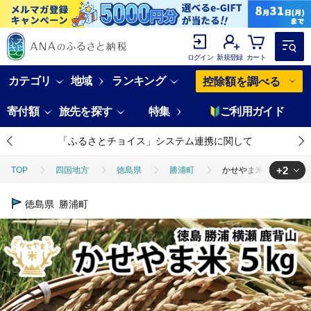
ログイン
新規登録
カート
カテゴリ
地域
ランキング
控除額を調べる
寄付額
旅先を探す
特集
ご利用ガイド
「ふるさとチョイス」システム連携に関して
+2
TOP
四国地方
徳島県
勝浦町
かせやま米 5kg
TOP
米・穀物
かせやま米 5kg
徳島県
勝浦町
TOP
米・穀物
米
精米
かせやま米 5kg