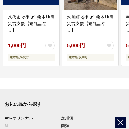
八代市 令和8年熊本地震
氷川町 令和8年熊本地震
災害支援【返礼品な
災害支援【返礼品な
し】
し】
し
1,000円
5,000円
5
熊本県 八代市
熊本県 氷川町
お礼の品から探す
ANAオリジナル
定期便
酒
肉類