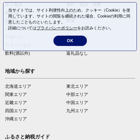
加工食品
旅行・宿泊・体験
当サイトでは、サイト利便性向上のため、クッキー（Cookie）を使
魚介類
麺類
用しています。サイトの閲覧を継続された場合、Cookieの利用に同
日用品・雑貨
野菜
意したことものといたします。
詳細については
プライバシーポリシー
をお読みください。
パン・菓子類
電化製品
フルーツ
卵・乳製品
OK
ファッション
米・穀物
飲料(酒以外)
返礼品なし
地域から探す
北海道エリア
東北エリア
関東エリア
中部エリア
近畿エリア
中国エリア
四国エリア
九州エリア
沖縄エリア
ふるさと納税ガイド