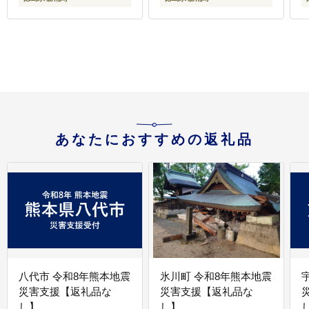
あなたにおすすめの返礼品
八代市 令和8年熊本地震
氷川町 令和8年熊本地震
災害支援【返礼品な
災害支援【返礼品な
し】
し】
し