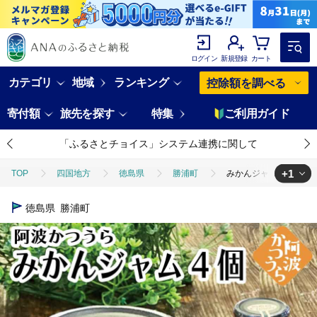
ログイン
新規登録
カート
カテゴリ
地域
ランキング
控除額を調べる
寄付額
旅先を探す
特集
ご利用ガイド
「ふるさとチョイス」システム連携に関して
+1
TOP
四国地方
徳島県
勝浦町
みかんジャム 4個
TOP
加工食品
缶詰・瓶詰
ジャム
みかんジャム 4個
徳島県
勝浦町