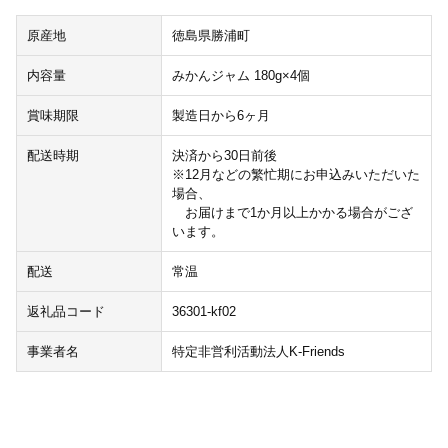
原産地
徳島県勝浦町
内容量
みかんジャム 180g×4個
賞味期限
製造日から6ヶ月
配送時期
決済から30日前後
※12月などの繁忙期にお申込みいただいた
場合、
お届けまで1か月以上かかる場合がござ
います。
配送
常温
返礼品コード
36301-kf02
事業者名
特定非営利活動法人K-Friends