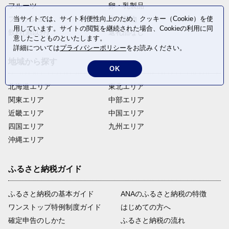
フルーツ
卵・乳製品
当サイトでは、サイト利便性向上のため、クッキー（Cookie）を使
ファッション
米・穀物
用しています。サイトの閲覧を継続された場合、Cookieの利用に同
飲料(酒以外)
返礼品なし
意したことものといたします。
詳細については
プライバシーポリシー
をお読みください。
地域から探す
OK
北海道エリア
東北エリア
関東エリア
中部エリア
近畿エリア
中国エリア
四国エリア
九州エリア
沖縄エリア
ふるさと納税ガイド
ふるさと納税の基本ガイド
ANAのふるさと納税の特徴
ワンストップ特例制度ガイド
はじめての方へ
確定申告のしかた
ふるさと納税の流れ