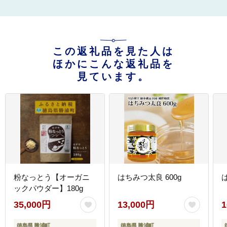
この返礼品を見た人は
ほかにこんな返礼品を
見ています。
粉なっとう【オーガニ
はちみつ太良 600g
ックパウダー】180g
35,000円
13,000円
1
徳島県 勝浦町
徳島県 勝浦町