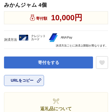
みかんジャム 4個
10,000円
寄付額
クレジット
ANA Pay
カード
決済方法
決済方法ごとに決済上限額が異なります。
寄付をする
URLをコピー
お気に入
返礼品について