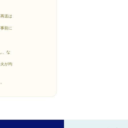
再送は
事前に
し、な
火が均
。
い。