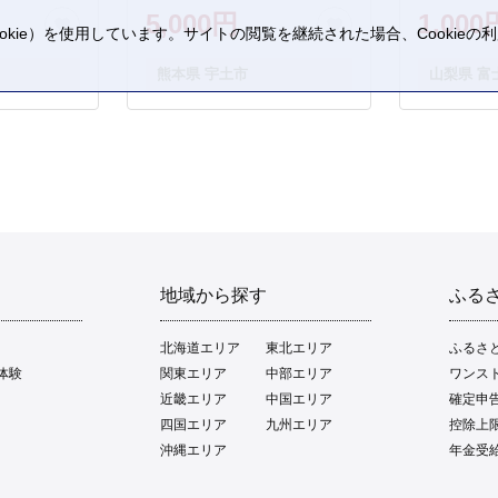
5,000円
1,000
kie）を使用しています。サイトの閲覧を継続された場合、Cookie
。
熊本県 宇土市
山梨県 富
地域から探す
ふる
北海道エリア
東北エリア
ふるさ
体験
関東エリア
中部エリア
ワンス
近畿エリア
中国エリア
確定申
四国エリア
九州エリア
控除上
沖縄エリア
年金受