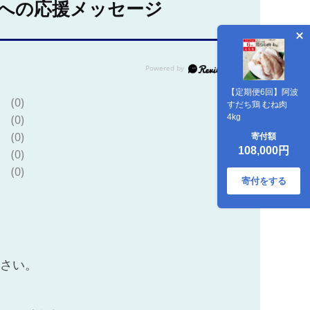
への応援メッセージ
【定期便6回】阿波
(0)
すだち鶏 むね肉
4kg
(0)
(0)
寄付額
108,000円
(0)
(0)
寄付をする
ださい。