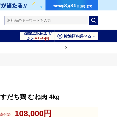
控除上限額まで
控除額を調べる
あと
***,***円
すだち鶏 むね肉 4kg
108,000円
寄付額