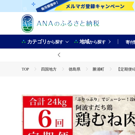
カテゴリ
地域
から探す
から探す
寄付
TOP
四国地方
徳島県
勝浦町
【定期便6
TOP
肉
【定期便6回】阿波すだち鶏 むね肉 4kg
TOP
肉
鶏肉
ほかの鶏肉
【定期便6回】阿
TOP
定期便
【定期便6回】阿波すだち鶏 むね肉 4kg
TOP
定期便
肉(定期便)
【定期便6回】阿波すだち