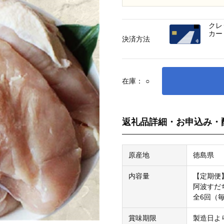
クレ
カー
決済方法
在庫：
○
返礼品詳細・お申込み・
原産地
徳島県
内容量
【定期便
阿波すだち
全6回（
賞味期限
製造日よ