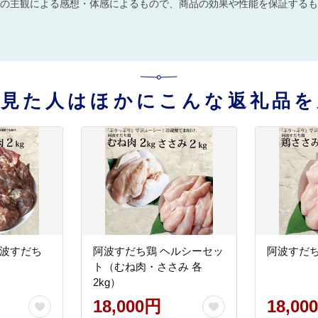
の主観による感想・体感によるもので、商品の効果や性能を保証するも
を見た人はほかにこんな返礼品を
阿波すだち
阿波すだち鶏 ヘルシーセッ
阿波すだち鶏
ト（むね肉・ささみ 各
2kg）
18,000円
18,00