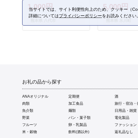
1,000円
5,000円
当サイトでは、サイト利便性向上のため、クッキー（Coo
詳細については
プライバシーポリシー
をお読みください
熊本県 八代市
熊本県 氷川町
お礼の品から探す
ANAオリジナル
定期便
酒
肉類
加工食品
旅行・宿泊・
魚介類
麺類
日用品・雑貨
野菜
パン・菓子類
電化製品
フルーツ
卵・乳製品
ファッション
米・穀物
飲料(酒以外)
返礼品なし