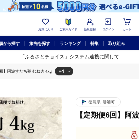
お気に入り
ご利用ガイド
新規登録
ログイン
カート
額から探す
旅先を探す
ランキング
特集
取り組み
「ふるさとチョイス」システム連携に関して
+4
回】阿波すだち鶏 むね肉 4kg
波すだち鶏 むね肉 4kg
鶏 むね肉 4kg
徳島県
勝浦町
【定期便6回】阿波