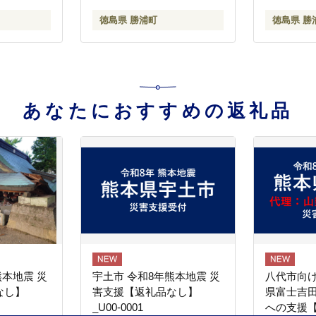
徳島県 勝浦町
徳島県 勝
あなたにおすすめの返礼品
熊本地震 災
宇土市 令和8年熊本地震 災
八代市向け
なし】
害支援【返礼品なし】
県富士吉
_U00-0001
への支援