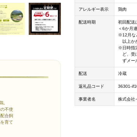
アレルギー表示
鶏肉
配送時期
初回配送
＜6か月
※12月
以上かか
※日時指
ど、受け
ずメール
配送
冷蔵
返礼品コード
36301-if1
事業者名
株式会社
鶏。
の不使
配合飼
を育て