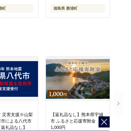
浦町
徳島県 勝浦町
 災害支援※山梨
【返礼品なし】熊本県宇城
田市による八代市
市 ふるさと応援寄附金
【返礼品なし】
1,000円