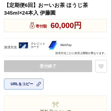
【定期便6回】おーいお茶 ほうじ茶
345ml×24本入 伊藤園
60,000円
寄付額
クレジット
ANA Pay
カード
決済方法
決済方法ごとに決済上限額が異なります。
受付終了
URLをコピー
お気に入