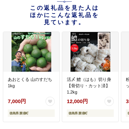
この返礼品を見た人は
ほかにこんな返礼品を
見ています。
あおとくる 山のすだち
活〆 鱧（はも）切り身
1kg
【骨切り・カット済】
1.2kg
7,000円
12,000円
3
徳島県 勝浦町
徳島県 勝浦町