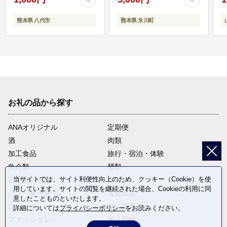
熊本県 八代市
熊本県 氷川町
お礼の品から探す
ANAオリジナル
定期便
酒
肉類
加工食品
旅行・宿泊・体験
魚介類
麺類
当サイトでは、サイト利便性向上のため、クッキー（Cookie）を使
日用品・雑貨
野菜
用しています。サイトの閲覧を継続された場合、Cookieの利用に同
パン・菓子類
電化製品
意したことものといたします。
フルーツ
卵・乳製品
詳細については
プライバシーポリシー
をお読みください。
ファッション
米・穀物