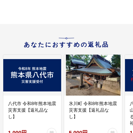
あなたにおすすめの返礼品
八代市 令和8年熊本地震
氷川町 令和8年熊本地震
災害支援【返礼品な
災害支援【返礼品な
し】
し】
1,000円
5,000円
1