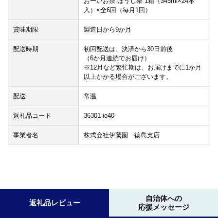
おーいお茶 ほうじ茶 1箱（345ml×24本
入）×全6回（毎月1回）
賞味期限
製造日から9か月
配送時期
初回配送は、決済から30日前後
（6か月連続でお届け）
※12月など繁忙期は、お届けまでに1か月
以上かかる場合がございます。
配送
常温
返礼品コード
36301-ie40
事業者名
株式会社伊藤園 徳島支店
自治体への
返礼品レビュー
応援メッセージ