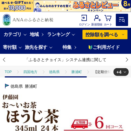
ログイン
新規登録
カート
カテゴリ
地域
ランキング
控除額を調べる
寄付額
旅先を探す
特集
ご利用ガイド
「ふるさとチョイス」システム連携に関して
+4
TOP
四国地方
徳島県
勝浦町
【定期便6回】おーいお茶 
TOP
定期便
【定期便6回】おーいお茶 ほうじ茶 345ml×24本入 伊
徳島県
勝浦町
TOP
定期便
飲料(定期便)
【定期便6回】おーいお茶 ほうじ茶 
TOP
飲料（酒以外）
【定期便6回】おーいお茶 ほうじ茶 345ml×2
TOP
飲料（酒以外）
ソフトドリンク
お茶
【定期便6