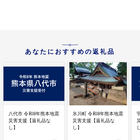
あなたにおすすめの返礼品
八代市 令和8年熊本地震
氷川町 令和8年熊本地震
災害支援【返礼品な
災害支援【返礼品な
し】
し】
し