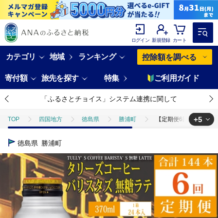
ログイン
新規登録
カート
カテゴリ
地域
ランキング
控除額を調べる
寄付額
旅先を探す
特集
ご利用ガイド
「ふるさとチョイス」システム連携に関して
+5
TOP
四国地方
徳島県
勝浦町
【定期便6回】バリスタズ
TOP
定期便
【定期便6回】バリスタズ 無糖ラテ 370ml×24本入 
徳島県
勝浦町
TOP
定期便
飲料(定期便)
【定期便6回】バリスタズ 無糖ラテ 
TOP
飲料（酒以外）
【定期便6回】バリスタズ 無糖ラテ 370ml×
TOP
飲料（酒以外）
ソフトドリンク
【定期便6回】バリスタ
TOP
飲料（酒以外）
ソフトドリンク
コーヒー
【定期