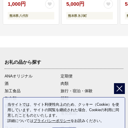
1,000円
5,000円
5
熊本県 八代市
熊本県 氷川町
お礼の品から探す
ANAオリジナル
定期便
酒
肉類
加工食品
旅行・宿泊・体験
魚介類
麺類
当サイトでは、サイト利便性向上のため、クッキー（Cookie）を使
日用品・雑貨
野菜
用しています。サイトの閲覧を継続された場合、Cookieの利用に同
パン・菓子類
電化製品
意したことものといたします。
フルーツ
卵・乳製品
詳細については
プライバシーポリシー
をお読みください。