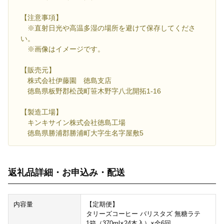
【注意事項】
※直射日光や高温多湿の場所を避けて保存してくださ
い。
※画像はイメージです。
【販売元】
株式会社伊藤園 徳島支店
徳島県板野郡松茂町笹木野字八北開拓1-16
【製造工場】
キンキサイン株式会社徳島工場
徳島県勝浦郡勝浦町大字生名字屋敷5
返礼品詳細・お申込み・配送
内容量
【定期便】
タリーズコーヒー バリスタズ 無糖ラテ
1箱（370ml×24本入）×全6回