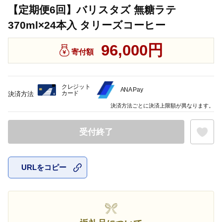
【定期便6回】バリスタズ 無糖ラテ
370ml×24本入 タリーズコーヒー
96,000円
寄付額
クレジット
ANA Pay
カード
決済方法
決済方法ごとに決済上限額が異なります。
受付終了
URLをコピー
お気に入