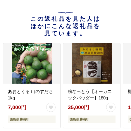
この返礼品を見た人は
ほかにこんな返礼品を
見ています。
あおとくる 山のすだち
粉なっとう【オーガニ
1kg
ックパウダー】180g
7,000円
35,000円
1
徳島県 勝浦町
徳島県 勝浦町