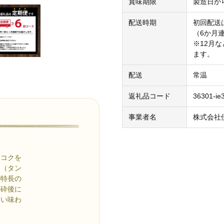
賞味期限
製造日か
配送時期
初回配送
（6か月
※12月
ます。
配送
常温
返礼品コード
36301-ie
事業者名
株式会社
コクを
（タン
特長の
砕後に
い味わ