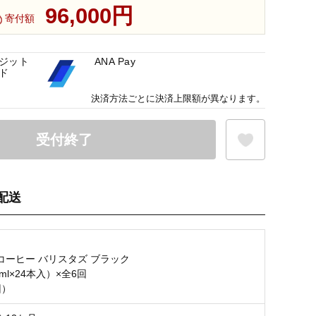
96,000円
寄付額
ジット
ANA Pay
ド
決済方法ごとに決済上限額が異なります。
受付終了
配送
お気に入り登録
】
コーヒー バリスタズ ブラック
ml×24本入）×全6回
回）