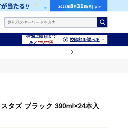
控除上限額まで
控除額を調べる
あと
***,***円
タズ ブラック 390ml×24本入