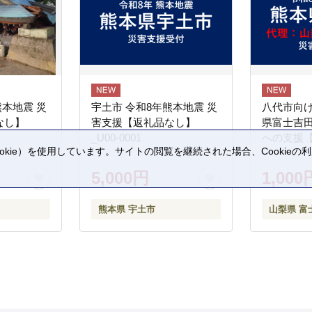
熊本地震 災
宇土市 令和8年熊本地震 災
八代市向け
なし】
害支援【返礼品なし】
県富士吉
_U00-0001
への支援
kie）を使用しています。サイトの閲覧を継続された場合、Cookie
。
5,000円
1,000
熊本県 宇土市
山梨県 富