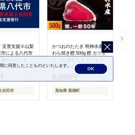
 災害支援※山梨
かつおのたたき 明神水産
田市による八代市
わら焼き鰹 500g 鰹 カツオ
【返礼品なし】
かつお 鰹たたき かつおタ
の利用に同意したことものといたします。
タキ 鰹のたたき かつおの
OK
タタキ 藁焼き わら焼き 魚
円
8,000円
さかな 海鮮 刺身 お刺身 冷
凍 ご家庭用 グルメ 特産品
士吉田市
高知県 黒潮町
ご当地 本場 高知 黒潮町 ギ
フト 贈答品 人気 返礼品 ふ
るさと納税 魚介類 高知県
産 土佐名物 高知県 高評価
食卓 ご飯のお供 父の日 ギ
フト プレゼント[1669]