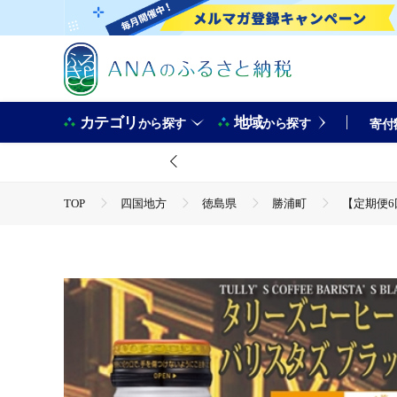
カテゴリ
地域
から探す
から探す
寄付
TOP
四国地方
徳島県
勝浦町
【定期便6
TOP
定期便
【定期便6回】バリスタズ ブラック 390
TOP
定期便
飲料(定期便)
【定期便6回】バリスタ
TOP
飲料（酒以外）
【定期便6回】バリスタズ ブラッ
TOP
飲料（酒以外）
ソフトドリンク
【定期便
TOP
飲料（酒以外）
ソフトドリンク
コーヒ