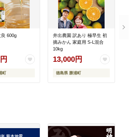
 600g
井出農園 訳あり 極早生 初
摘みかん 家庭用 S-L混合
10kg
0円
13,000円
浦町
徳島県 勝浦町