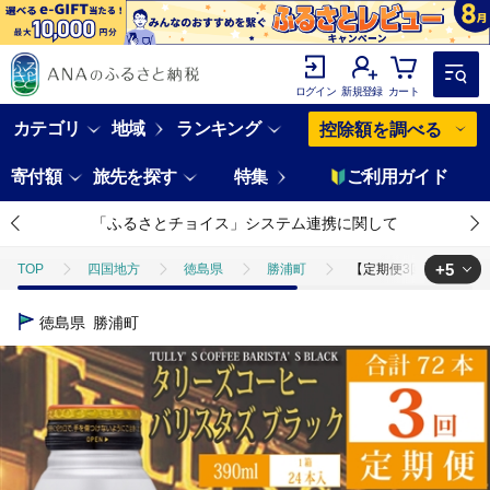
ログイン
新規登録
カート
カテゴリ
地域
ランキング
控除額を調べる
寄付額
旅先を探す
特集
ご利用ガイド
「ふるさとチョイス」システム連携に関して
+5
TOP
四国地方
徳島県
勝浦町
【定期便3回】バリスタズ
TOP
定期便
【定期便3回】バリスタズ ブラック 390ml×24本入 
徳島県
勝浦町
TOP
定期便
飲料(定期便)
【定期便3回】バリスタズ ブラック 
TOP
飲料（酒以外）
【定期便3回】バリスタズ ブラック 390ml×
TOP
飲料（酒以外）
ソフトドリンク
【定期便3回】バリスタ
TOP
飲料（酒以外）
ソフトドリンク
コーヒー
【定期