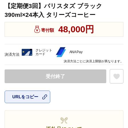
【定期便3回】バリスタズ ブラック
390ml×24本入 タリーズコーヒー
48,000円
寄付額
クレジット
ANA Pay
カード
決済方法
決済方法ごとに決済上限額が異なります。
受付終了
URLをコピー
お気に入