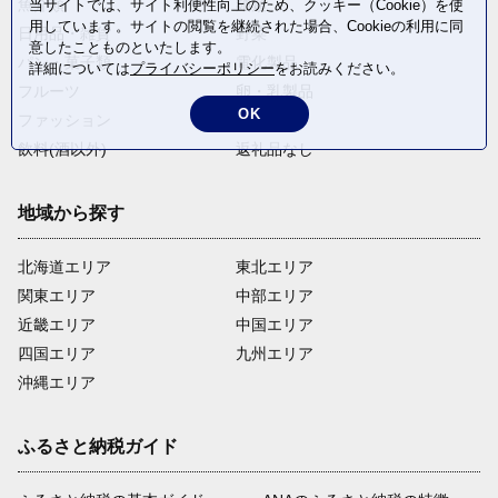
魚介類
麺類
当サイトでは、サイト利便性向上のため、クッキー（Cookie）を使
用しています。サイトの閲覧を継続された場合、Cookieの利用に同
日用品・雑貨
野菜
意したことものといたします。
パン・菓子類
電化製品
詳細については
プライバシーポリシー
をお読みください。
フルーツ
卵・乳製品
OK
ファッション
米・穀物
飲料(酒以外)
返礼品なし
地域から探す
北海道エリア
東北エリア
関東エリア
中部エリア
近畿エリア
中国エリア
四国エリア
九州エリア
沖縄エリア
ふるさと納税ガイド