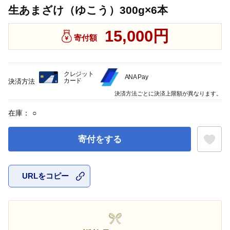
生あまざけ（ゆこう）300g×6本
15,000円
寄付額
クレジット
ANA Pay
カード
決済方法
決済方法ごとに決済上限額が異なります。
在庫：
○
寄付をする
URLをコピー
お気に入