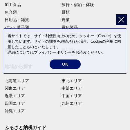
加工食品
旅行・宿泊・体験
魚介類
麺類
日用品・雑貨
野菜
パン・菓子類
電化製品
フルーツ
卵・乳製品
当サイトでは、サイト利便性向上のため、クッキー（Cookie）を使
用しています。サイトの閲覧を継続された場合、Cookieの利用に同
ファッション
米・穀物
意したことものといたします。
飲料(酒以外)
返礼品なし
詳細については
プライバシーポリシー
をお読みください。
OK
地域から探す
北海道エリア
東北エリア
関東エリア
中部エリア
近畿エリア
中国エリア
四国エリア
九州エリア
沖縄エリア
ふるさと納税ガイド