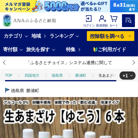
ログイン
新規登録
カート
カテゴリ
地域
ランキング
控除額を調べる
寄付額
旅先を探す
特集
ご利用ガイド
「ふるさとチョイス」システム連携に関して
+1
TOP
四国地方
徳島県
勝浦町
生あまざけ（ゆこう）30
TOP
酒
甘酒
生あまざけ（ゆこう）300g×6本
徳島県
勝浦町