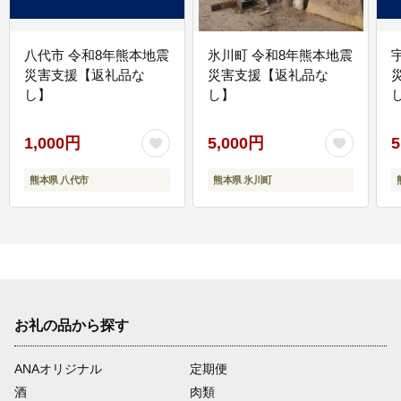
八代市 令和8年熊本地震
氷川町 令和8年熊本地震
災害支援【返礼品な
災害支援【返礼品な
し】
し】
し
1,000円
5,000円
5
熊本県 八代市
熊本県 氷川町
お礼の品から探す
ANAオリジナル
定期便
酒
肉類