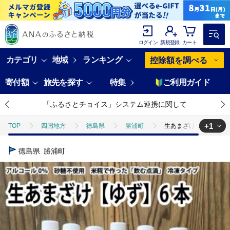
ログイン
新規登録
カート
カテゴリ
地域
ランキング
控除額を調べる
寄付額
旅先を探す
特集
ご利用ガイド
「ふるさとチョイス」システム連携に関して
+1
TOP
四国地方
徳島県
勝浦町
生あまざけ（ゆず）300
TOP
酒
甘酒
生あまざけ（ゆず）300g×6本
徳島県
勝浦町