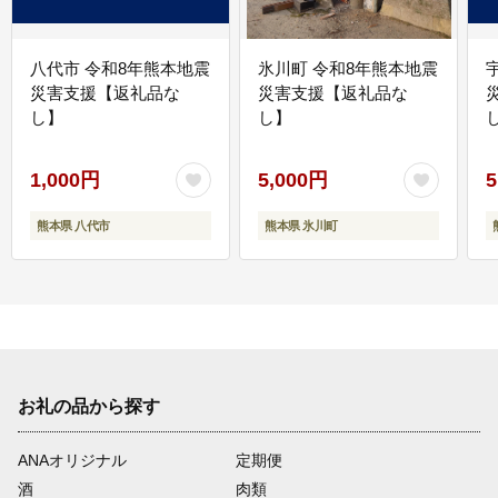
八代市 令和8年熊本地震
氷川町 令和8年熊本地震
災害支援【返礼品な
災害支援【返礼品な
し】
し】
し
1,000円
5,000円
5
熊本県 八代市
熊本県 氷川町
お礼の品から探す
ANAオリジナル
定期便
酒
肉類