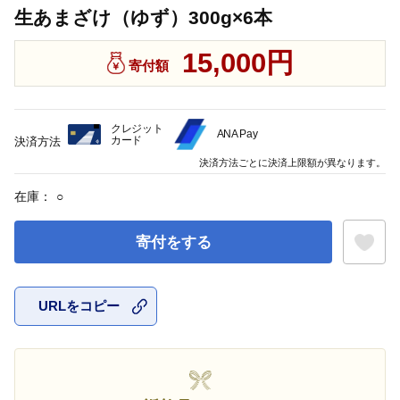
生あまざけ（ゆず）300g×6本
15,000円
寄付額
クレジット
ANA Pay
カード
決済方法
決済方法ごとに決済上限額が異なります。
在庫：
○
寄付をする
URLをコピー
お気に入