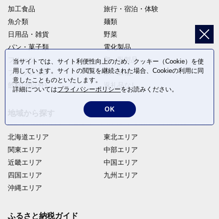
加工食品
旅行・宿泊・体験
魚介類
麺類
日用品・雑貨
野菜
パン・菓子類
電化製品
フルーツ
卵・乳製品
当サイトでは、サイト利便性向上のため、クッキー（Cookie）を使
用しています。サイトの閲覧を継続された場合、Cookieの利用に同
ファッション
米・穀物
意したことものといたします。
飲料(酒以外)
返礼品なし
詳細については
プライバシーポリシー
をお読みください。
OK
地域から探す
北海道エリア
東北エリア
関東エリア
中部エリア
近畿エリア
中国エリア
四国エリア
九州エリア
沖縄エリア
ふるさと納税ガイド