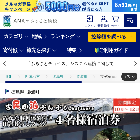
ログイン
新規登録
カート
カテゴリ
地域
ランキング
控除額を調べる
寄付額
旅先を探す
特集
ご利用ガイド
「ふるさとチョイス」システム連携に関して
+3
TOP
四国地方
徳島県
勝浦町
古民家民泊ぶんぶく 4
TOP
旅行・宿泊・体験
古民家民泊ぶんぶく 4名様宿泊券 田舎暮
徳島県
勝浦町
TOP
旅行・宿泊・体験
宿泊券
古民家民泊ぶんぶく 4名様
TOP
旅行・宿泊・体験
体験チケット
古民家民泊ぶんぶく 