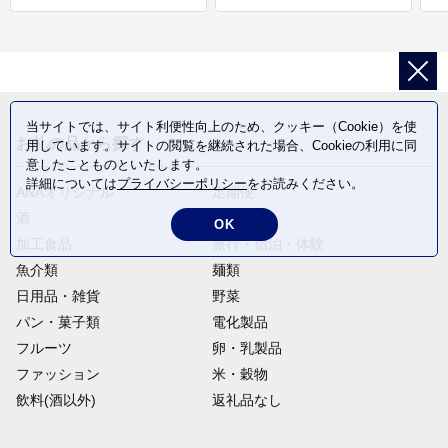
当サイトでは、サイト利便性向上のため、クッキー（Cookie）を使
お礼の品から探す
用しています。サイトの閲覧を継続された場合、Cookieの利用に同
意したことものといたします。
詳細については
プライバシーポリシー
をお読みください。
ANAオリジナル
定期便
酒
肉類
OK
加工食品
旅行・宿泊・体験
魚介類
麺類
日用品・雑貨
野菜
パン・菓子類
電化製品
フルーツ
卵・乳製品
ファッション
米・穀物
飲料(酒以外)
返礼品なし