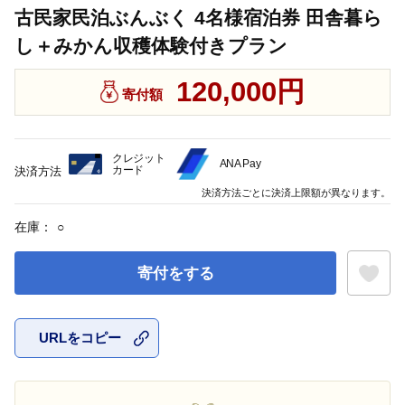
古民家民泊ぶんぶく 4名様宿泊券 田舎暮ら
し＋みかん収穫体験付きプラン
120,000円
寄付額
クレジット
ANA Pay
カード
決済方法
決済方法ごとに決済上限額が異なります。
在庫：
○
寄付をする
URLをコピー
お気に入