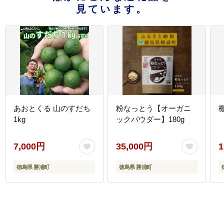
見ています。
あおとくる 山のすだち
粉なっとう【オーガニ
1kg
ックパウダー】180g
7,000円
35,000円
1
徳島県 勝浦町
徳島県 勝浦町