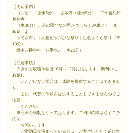
【周辺案内】
コンビニ（徒歩5分）、胎蔵寺（徒歩5分）、二十番札所
鶴林寺
（車30分）、道の駅ひなの里かつうら｜JA東とくしま
産直「よ
ってネ市」｜元祖ビッグひな祭り｜生名さくら祭り（車
10分）、
坂本八幡神社「花手水」（車20分）
【注意事項】
※みかん収穫体験は10月～12月に限ります。期間中に
お越し
いただけない場合は、体験を提供することはできませ
ん。
また、代替の体験を提供することもできませんのでご
注意
ください。
※完全予約制となっております。ご利用の際は必ずご予
約を
お願いします。
ご宿泊日が決まっている方は、ご寄付いただく前に空