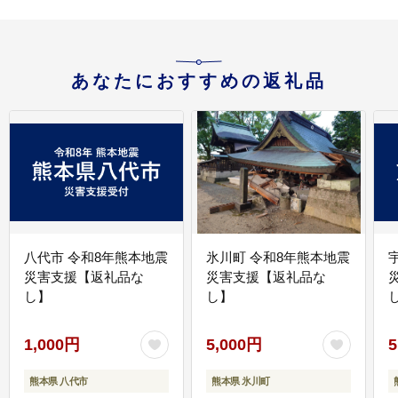
あなたにおすすめの返礼品
八代市 令和8年熊本地震
氷川町 令和8年熊本地震
災害支援【返礼品な
災害支援【返礼品な
し】
し】
し
1,000円
5,000円
5
熊本県 八代市
熊本県 氷川町