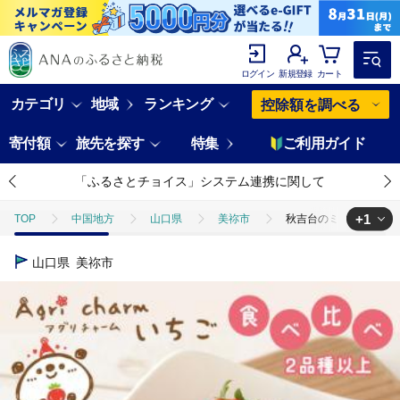
ログイン
新規登録
カート
カテゴリ
地域
ランキング
控除額を調べる
寄付額
旅先を探す
特集
ご利用ガイド
「ふるさとチョイス」システム連携に関して
+1
TOP
中国地方
山口県
美祢市
秋吉台のミネラルたっぷり!
TOP
フルーツ
秋吉台のミネラルたっぷり!! Agri charmの いちご
山口県
美祢市