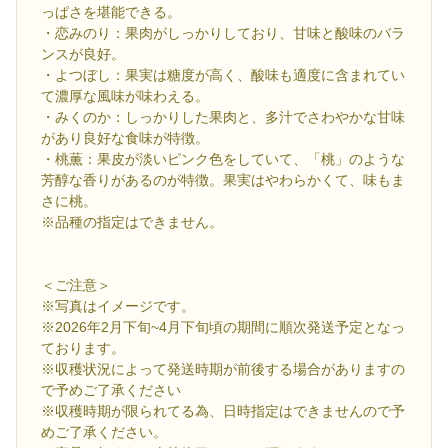
っぱさを堪能できる。
・恋みのり：果肉がしっかりしており、甘味と酸味のバラ
ンスが良好。
・よつぼし：果実は糖度が高く、酸味も適度に含まれてい
て濃厚な風味が味わえる。
・みくのか：しっかりした果肉と、多汁でさわやかな甘味
があり良好な食味が特徴。
・桃薫：果皮が淡いピンク色をしていて、「桃」のような
芳醇な香りがあるのが特徴。果実はやわらかくて、味もま
さに桃。
※品種の指定はできません。
＜ご注意＞
※写真はイメージです。
※2026年2月下旬~4月下旬頃の期間に順次発送予定となっ
ております。
※収穫状況によって発送時期が前後する場合がありますの
で予めご了承ください
※収穫時期が限られてる為、日時指定はできませんので予
めご了承ください。