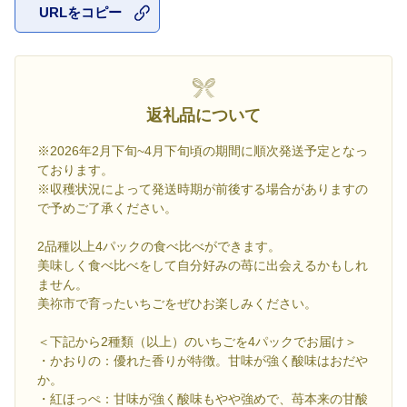
URLをコピー
お気に入
返礼品について
※2026年2月下旬~4月下旬頃の期間に順次発送予定となっ
ております。
※収穫状況によって発送時期が前後する場合がありますの
で予めご了承ください。
2品種以上4パックの食べ比べができます。
美味しく食べ比べをして自分好みの苺に出会えるかもしれ
ません。
美祢市で育ったいちごをぜひお楽しみください。
＜下記から2種類（以上）のいちごを4パックでお届け＞
・かおりの：優れた香りが特徴。甘味が強く酸味はおだや
か。
・紅ほっぺ：甘味が強く酸味もやや強めで、苺本来の甘酸