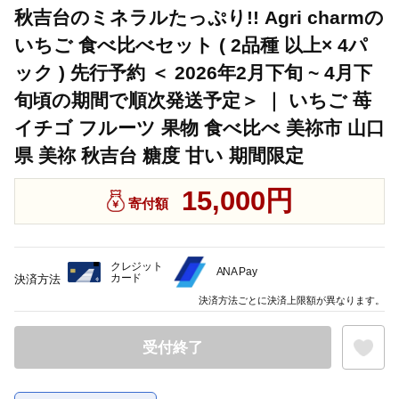
秋吉台のミネラルたっぷり!! Agri charmの
いちご 食べ比べセット ( 2品種 以上× 4パ
ック ) 先行予約 ＜ 2026年2月下旬 ~ 4月下
旬頃の期間で順次発送予定＞ ｜ いちご 苺
イチゴ フルーツ 果物 食べ比べ 美祢市 山口
県 美祢 秋吉台 糖度 甘い 期間限定
15,000円
寄付額
クレジット
ANA Pay
カード
決済方法
決済方法ごとに決済上限額が異なります。
受付終了