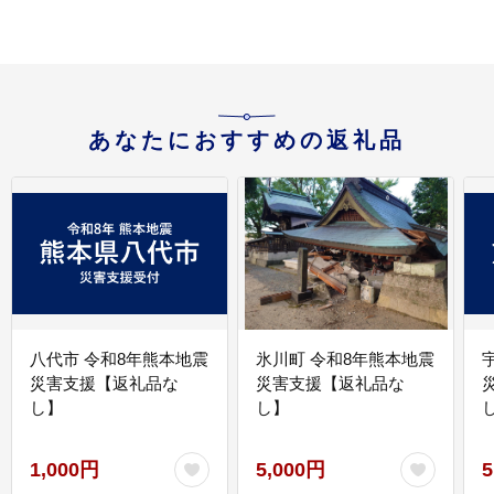
あなたにおすすめの返礼品
八代市 令和8年熊本地震
氷川町 令和8年熊本地震
災害支援【返礼品な
災害支援【返礼品な
し】
し】
し
1,000円
5,000円
5