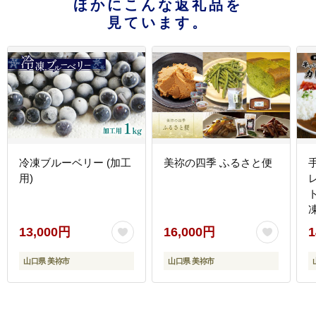
ほかにこんな返礼品を
見ています。
冷凍ブルーベリー (加工
美祢の四季 ふるさと便
用)
13,000円
16,000円
1
山口県 美祢市
山口県 美祢市