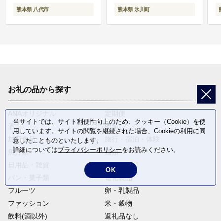
熊本県 八代市
熊本県 氷川町
お礼の品から探す
ANAオリジナル
定期便
当サイトでは、サイト利便性向上のため、クッキー（Cookie）を使
酒
肉類
用しています。サイトの閲覧を継続された場合、Cookieの利用に同
加工食品
旅行・宿泊・体験
意したことものといたします。
詳細については
プライバシーポリシー
をお読みください。
魚介類
麺類
日用品・雑貨
野菜
OK
パン・菓子類
電化製品
フルーツ
卵・乳製品
ファッション
米・穀物
飲料(酒以外)
返礼品なし