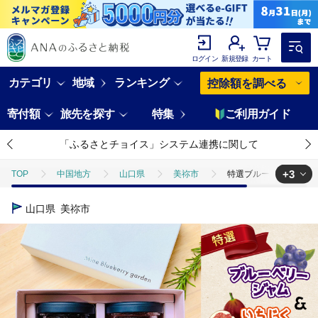
ログイン
新規登録
カート
カテゴリ
地域
ランキング
控除額を調べる
寄付額
旅先を探す
特集
ご利用ガイド
「ふるさとチョイス」システム連携に関して
+3
TOP
中国地方
山口県
美祢市
特選ブルーベリージャ
TOP
加工食品
特選ブルーベリージャム＆無花果ジャム
山口県
美祢市
TOP
加工食品
缶詰・瓶詰
特選ブルーベリージャム＆無花果
TOP
加工食品
缶詰・瓶詰
ジャム
特選ブルーベリー