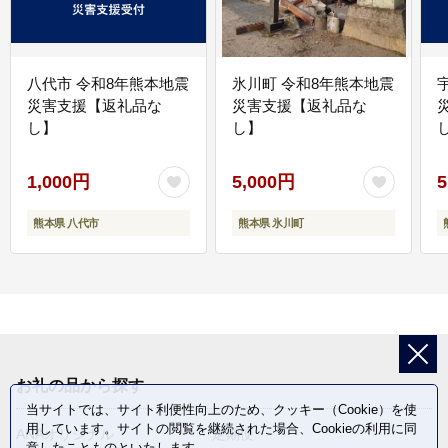
八代市 令和8年熊本地震
氷川町 令和8年熊本地震
災害支援【返礼品な
災害支援【返礼品な
し】
し】
し
1,000円
5,000円
5
熊本県 八代市
熊本県 氷川町
お礼の品から探す
当サイトでは、サイト利便性向上のため、クッキー（Cookie）を使
用しています。サイトの閲覧を継続された場合、Cookieの利用に同
ANAオリジナル
定期便
意したことものといたします。