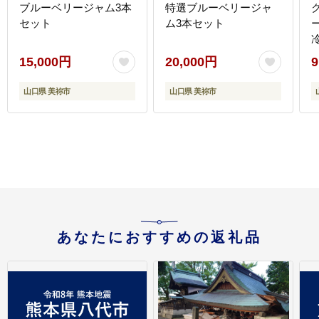
ブルーベリージャム3本
特選ブルーベリージャ
セット
ム3本セット
冷
15,000円
20,000円
9
山口県 美祢市
山口県 美祢市
あなたにおすすめの返礼品