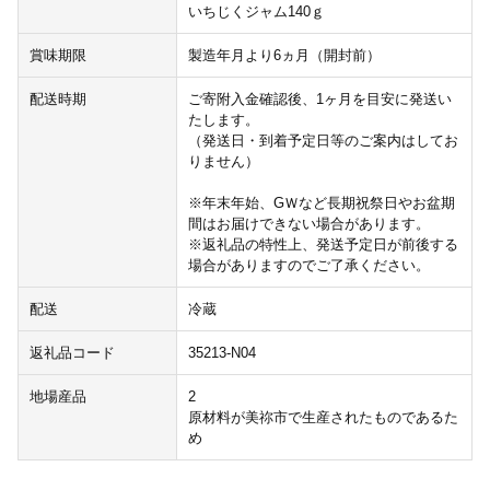
いちじくジャム140ｇ
賞味期限
製造年月より6ヵ月（開封前）
配送時期
ご寄附入金確認後、1ヶ月を目安に発送い
たします。
（発送日・到着予定日等のご案内はしてお
りません）
※年末年始、GＷなど長期祝祭日やお盆期
間はお届けできない場合があります。
※返礼品の特性上、発送予定日が前後する
場合がありますのでご了承ください。
配送
冷蔵
返礼品コード
35213-N04
地場産品
2
原材料が美祢市で生産されたものであるた
め