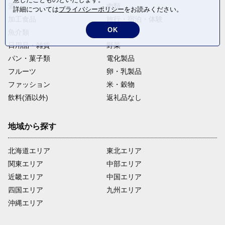
酒
肉類
詳細については
プライバシーポリシー
をお読みください。
加工食品
旅行・宿泊・体験
OK
魚介類
麺類
日用品・雑貨
野菜
パン・菓子類
電化製品
フルーツ
卵・乳製品
ファッション
米・穀物
飲料(酒以外)
返礼品なし
地域から探す
北海道エリア
東北エリア
関東エリア
中部エリア
近畿エリア
中国エリア
四国エリア
九州エリア
沖縄エリア