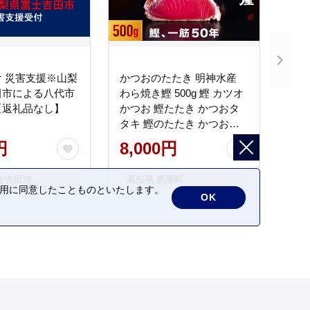
 災害支援※山梨
かつおのたたき 明神水産
田市による八代市
わら焼き鰹 500g 鰹 カツオ
【返礼品なし】
かつお 鰹たたき かつおタ
タキ 鰹のたたき かつおの
タタキ 藁焼き わら焼き 魚
円
8,000円
さかな 海鮮 刺身 お刺身 冷
凍 ご家庭用 グルメ 特産品
士吉田市
高知県 黒潮町
ご当地 本場 高知 黒潮町 ギ
の利用に同意したことものといたします。
OK
フト 贈答品 人気 返礼品 ふ
るさと納税 魚介類 高知県
産 土佐名物 高知県 高評価
食卓 ご飯のお供 父の日 ギ
フト プレゼント[1669]