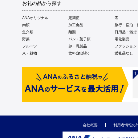
お礼の品から探す
ANAオリジナル
定期便
酒
肉類
加工食品
旅行・宿泊・
魚介類
麺類
日用品・雑貨
野菜
パン・菓子類
電化製品
フルーツ
卵・乳製品
ファッション
米・穀物
飲料(酒以外)
返礼品なし
会社概要
利用者情報の