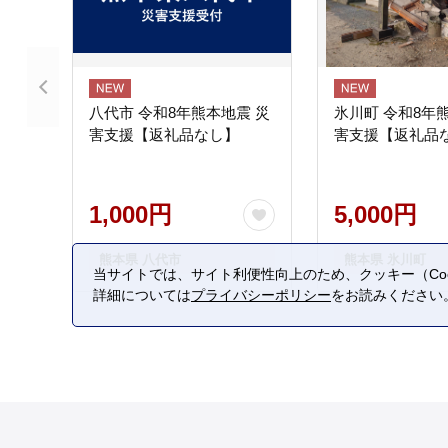
八代市 令和8年熊本地震 災
氷川町 令和8年
害支援【返礼品なし】
害支援【返礼品
1,000円
5,000円
熊本県 八代市
熊本県 氷川町
当サイトでは、サイト利便性向上のため、クッキー（Coo
詳細については
プライバシーポリシー
をお読みください