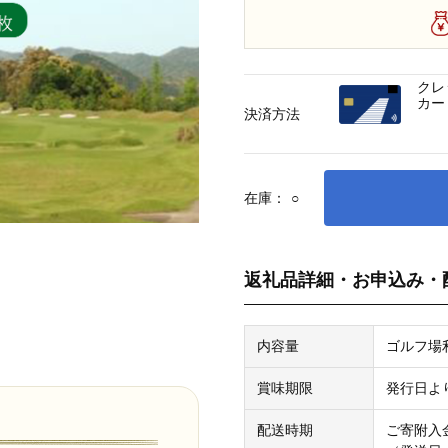
クレ
カー
決済方法
在庫：
○
返礼品詳細・お申込み・
内容量
ゴルフ場利
賞味期限
発行日よ
配送時期
ご寄附入