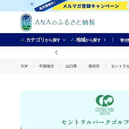
カテゴリ
地域
から探す
から探す
寄付
TOP
中国地方
山口県
美祢市
セントラル
TOP
旅行・宿泊・体験
セントラルパークゴルフ倶楽部 
TOP
旅行・宿泊・体験
体験チケット
セントラ
TOP
旅行・宿泊・体験
体験チケット
ゴルフ