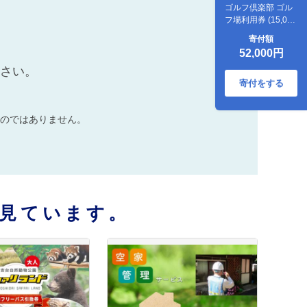
ゴルフ倶楽部 ゴル
フ場利用券 (15,000
円分)
寄付額
52,000円
ださい。
寄付をする
のではありません。
見ています。