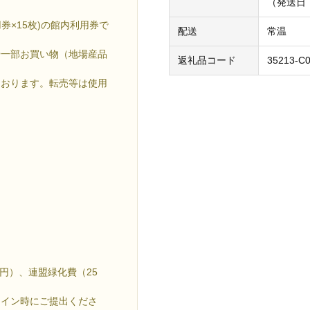
（発送日
用券×15枚)の館内利用券で
配送
常温
や一部お買い物（地場産品
返礼品コード
35213-C
ております。転売等は使用
円）、連盟緑化費（25
クイン時にご提出くださ