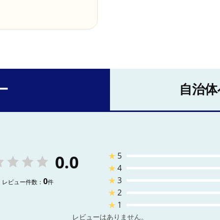
ー
自治体
★
5
0.0
★
4
★
3
0
レビュー件数：
件
★
2
★
1
レビューはありません。