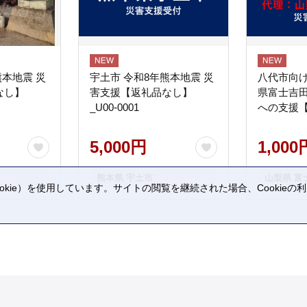
熊本地震 災
宇土市 令和8年熊本地震 災
八代市向け
なし】
害支援【返礼品なし】
県富士吉
_U00-0001
への支援
5,000円
1,000
熊本県 宇土市
山梨県 富
kie）を使用しています。サイトの閲覧を継続された場合、Cookie
。