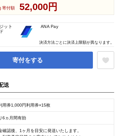
52,000円
寄付額
ジット
ANA Pay
ド
決済方法ごとに決済上限額が異なります。
寄付をする
配送
お気に入り登録
用券1,000円利用券×15枚
り6ヵ月間有効
金確認後、1ヶ月を目安に発送いたします。