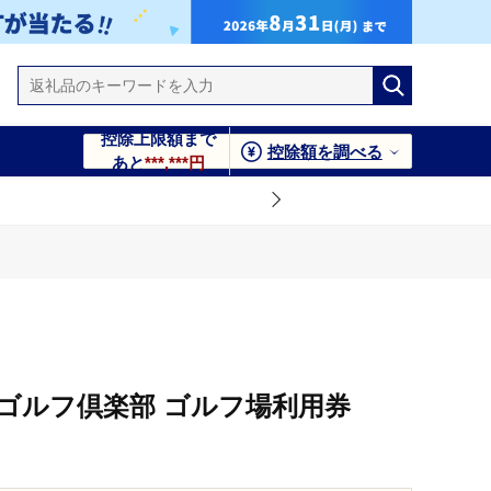
控除上限額まで
控除額を調べる
あと
***,***円
ゴルフ倶楽部 ゴルフ場利用券