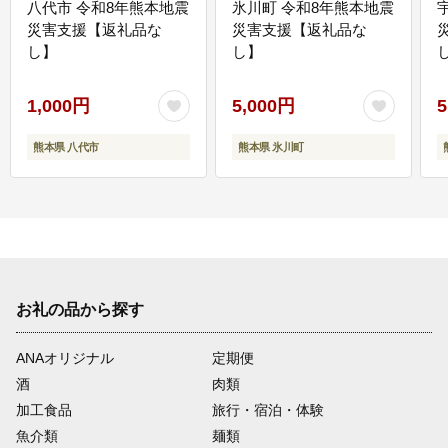
八代市 令和8年熊本地震
氷川町 令和8年熊本地震
災害支援【返礼品な
災害支援【返礼品な
し】
し】
し
1,000円
5,000円
5
熊本県 八代市
熊本県 氷川町
お礼の品から探す
ANAオリジナル
定期便
酒
肉類
加工食品
旅行・宿泊・体験
魚介類
麺類