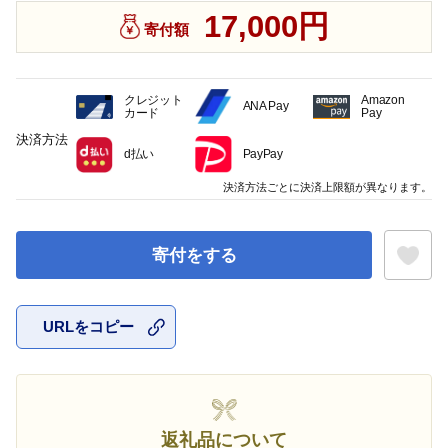
17,000円
寄付額
クレジット
Amazon
ANA Pay
カード
Pay
決済方法
d払い
PayPay
決済方法ごとに決済上限額が異なります。
寄付をする
URLをコピー
お気に入
返礼品について