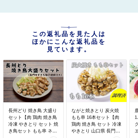
この返礼品を見た人は
ほかにこんな返礼品を
見ています。
長州どり 焼き鳥 大盛り
ながと焼きとり 炭火焼
セット【肉 鶏肉 焼き鳥
もも串 16本セット【肉
1
冷凍 やきとり セット 焼
鶏肉 焼き鳥 セット 冷凍
き鳥セット もも串 ネギ
やきとり 山口県 長門市
間 山口県 長門市】
ちくぜん マツコの知ら