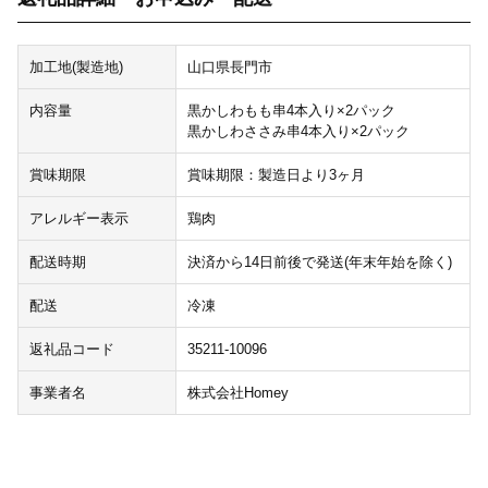
加工地(製造地)
山口県長門市
内容量
黒かしわもも串4本入り×2パック
黒かしわささみ串4本入り×2パック
賞味期限
賞味期限：製造日より3ヶ月
アレルギー表示
鶏肉
配送時期
決済から14日前後で発送(年末年始を除く)
配送
冷凍
返礼品コード
35211-10096
事業者名
株式会社Homey