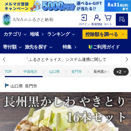
ログイン
新規登録
カート
カテゴリ
地域
ランキング
控除額を調べる
寄付額
旅先を探す
特集
ご利用ガイド
「ふるさとチョイス」システム連携に関して
+2
TOP
中国地方
山口県
長門市
長州黒かしわ やきとり 1
TOP
肉
鶏肉
地鶏
長州黒かしわ やきとり 16本セット【
山口県
長門市
TOP
肉
加工肉
ほかの加工肉
長州黒かしわ やきとり 1