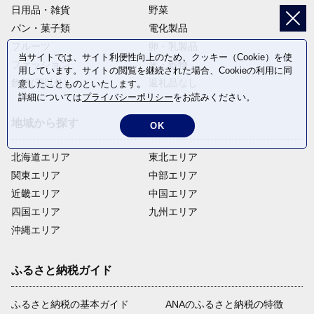
日用品・雑貨
野菜
パン・菓子類
電化製品
フルーツ
卵・乳製品
当サイトでは、サイト利便性向上のため、クッキー（Cookie）を使
ファッション
米・穀物
用しています。サイトの閲覧を継続された場合、Cookieの利用に同
飲料(酒以外)
返礼品なし
意したことものといたします。
詳細については
プライバシーポリシー
をお読みください。
地域から探す
OK
北海道エリア
東北エリア
関東エリア
中部エリア
近畿エリア
中国エリア
四国エリア
九州エリア
沖縄エリア
ふるさと納税ガイド
ふるさと納税の基本ガイド
ANAのふるさと納税の特徴