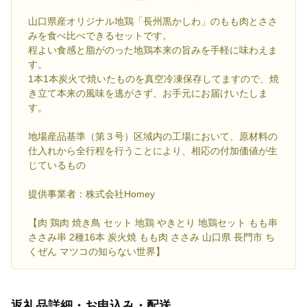
山口県産オリジナル地鶏「長州黒かしわ」のもも肉とささ
みを食べ比べできるセットです。
程よい食感と脂がのった地鶏本来の旨みを手軽に味わえま
す。
1本1本炭火で焼いたものを真空冷凍保存してますので、焼
き立て本来の風味を逃がさず、お手元にお届けいたしま
す。
地場産品基準（第３号）区域内の工場において、原材料の
仕入れから全行程を行うことにより、相応の付加価値が生
じているもの
提供事業者：株式会社Homey
【肉 鶏肉 焼き鳥 セット 地鶏 やきとり 地鶏セット もも串
ささみ串 2種16本 炭火焼 もも肉 ささみ 山口県 長門市 ち
くぜん マツコの知らない世界】
返礼品詳細・お申込み・配送