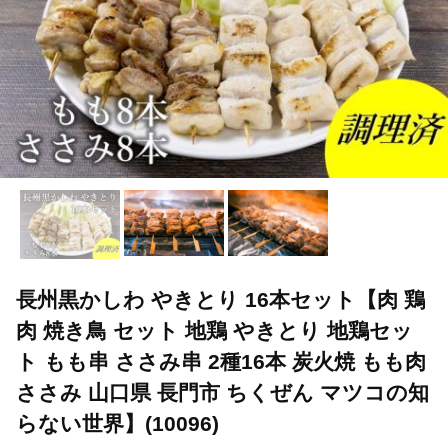
長州黒かしわ やきとり 16本セット【肉 鶏
肉 焼き鳥 セット 地鶏 やきとり 地鶏セッ
ト もも串 ささみ串 2種16本 炭火焼 もも肉
ささみ 山口県 長門市 ちくぜん マツコの知
らない世界】(10096)