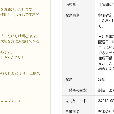
内容量
【瞬間冷凍
身をお届けいたします！
を使用し、おうちで本格的
配送時期
寄附確定
（GW・
く）。
る「こだわり牡蠣むき身」
▼注意事
や大切な方にお届けできる
配送日・
直ちに発
しめます。
できませ
しみください♪
住所不備
また、ご
場合もあ
の取り組みにより、広島県
配送
冷凍
日持ちの目安
製造日より
もここです。」
返礼品コード
34215-X
事業者名
有限会社