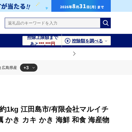
控除上限額まで
控除額を調べる
あと
***,***円
+3
物 広島県産
 広島県産
和食 海産物 広島県産
約1kg 江田島市/有限会社マルイチ
 牡蠣 かき カキ かき 海鮮 和食 海産物