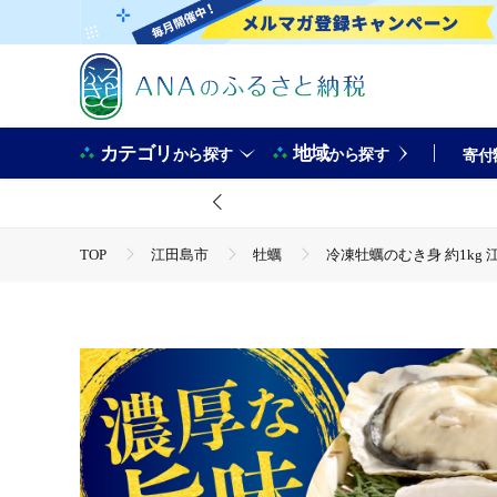
カテゴリ
地域
から探す
から探す
寄付
TOP
江田島市
牡蠣
冷凍牡蠣のむき身 約1kg 江
TOP
魚介類
冷凍牡蠣のむき身 約1kg 江田島市/有限会
TOP
魚介類
貝類
冷凍牡蠣のむき身 約1kg 江田
TOP
魚介類
貝類
カキ
冷凍牡蠣のむき身 