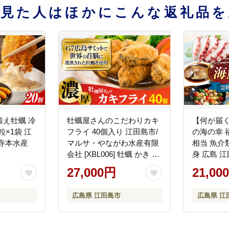
を見た人はほかにこんな返礼品を
え牡蠣 冷
牡蠣屋さんのこだわりカキ
【何が届
粒×1袋 江
フライ 40個入り 江田島市/
の海の幸 
寺本水産
マルサ・やながわ水産有限
相当 魚介
会社 [XBL006] 牡蠣 かき カ
身 広島 
キ 広島G7で提供！
[XBY005
27,000円
21,00
広島県 江田島市
広島県 江