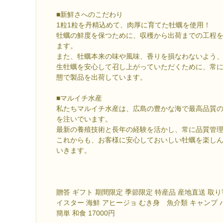
■新鮮さへのこだわり
1粒1粒を丹精込めて、肉厚に育てた牡蠣を使用！
牡蠣の鮮度を保つために、収穫から出荷までの工程
ます。
また、牡蠣本来の味や風味、香りを損なわないよう
生牡蠣を安心して召し上がっていただくために、常
態で製品を出荷しています。
■マルイチ水産
私たちマルイチ水産は、広島の豊かな海で最高品質
を注いでいます。
最新の養殖技術と長年の経験を活かし、常に品質管
これからも、お客様に安心しておいしい牡蠣を楽し
いきます。
贈答 ギフト 期間限定 季節限定 特産品 産地直送 取り
イスター 海鮮 アヒージョ むき身 魚介類 キャンプ バ
簡単 和食 17000円