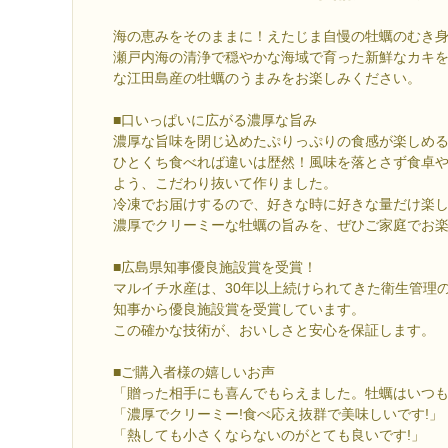
海の恵みをそのままに！えたじま自慢の牡蠣のむき
瀬戸内海の清浄で穏やかな海域で育った新鮮なカキ
な江田島産の牡蠣のうまみをお楽しみください。
■口いっぱいに広がる濃厚な旨み
濃厚な旨味を閉じ込めたぷりっぷりの食感が楽しめ
ひとくち食べれば違いは歴然！風味を落とさず食卓
よう、こだわり抜いて作りました。
冷凍でお届けするので、好きな時に好きな量だけ楽
濃厚でクリーミーな牡蠣の旨みを、ぜひご家庭でお楽
■広島県知事優良施設賞を受賞！
マルイチ水産は、30年以上続けられてきた衛生管理
知事から優良施設賞を受賞しています。
この確かな技術が、おいしさと安心を保証します。
■ご購入者様の嬉しいお声
「贈った相手にも喜んでもらえました。牡蠣はいつ
「濃厚でクリーミー!食べ応え抜群で美味しいです!」
「熱しても小さくならないのがとても良いです!」