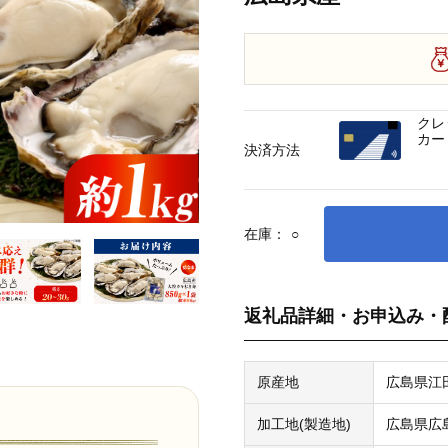
クレ
カー
決済方法
在庫：
○
返礼品詳細・お申込み・
原産地
広島県江
加工地(製造地)
広島県広