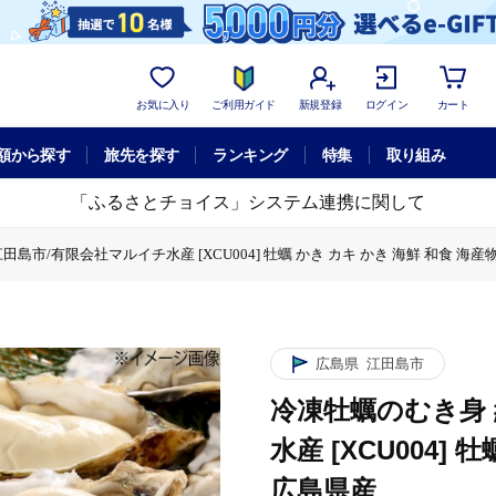
お気に入り
ご利用ガイド
新規登録
ログイン
カート
額から探す
旅先を探す
ランキング
特集
取り組み
「ふるさとチョイス」システム連携に関して
田島市/有限会社マルイチ水産 [XCU004] 牡蠣 かき カキ かき 海鮮 和食 海産
社マルイチ水産 [XCU004] 牡蠣 かき カキ かき 海鮮 和食 海産物 広島県産
島市/有限会社マルイチ水産 [XCU004] 牡蠣 かき カキ かき 海鮮 和食 海産物
約1kg 江田島市/有限会社マルイチ水産 [XCU004] 牡蠣 かき カキ かき 海鮮 
広島県
江田島市
冷凍牡蠣のむき身 
水産 [XCU004]
広島県産