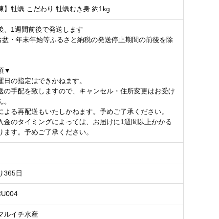
】牡蠣 こだわり 牡蠣むき身 約1kg
後、1週間前後で発送します
お盆・年末年始等ふるさと納税の発送停止期間の前後を除
項▼
曜日の指定はできかねます。
送の手配を致しますので、キャンセル・住所変更はお受け
ん。
による再配送もいたしかねます。予めご了承ください。
入金のタイミングによっては、お届けに1週間以上かかる
ります。予めご了承ください。
365日
CU004
マルイチ水産