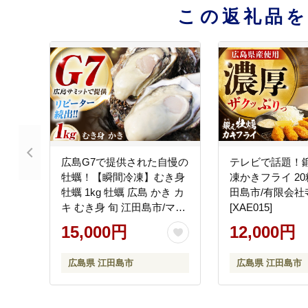
この返礼品
広島G7で提供された自慢の
テレビで話題！鍛
牡蠣！【瞬間冷凍】むき身
凍かきフライ 20
牡蠣 1kg 牡蠣 広島 かき カ
田島市/有限会社
キ むき身 旬 江田島市/マル
[XAE015]
サ・やながわ水産有限会社
15,000円
12,000円
[XBL007] 牡蠣
広島県 江田島市
広島県 江田島市