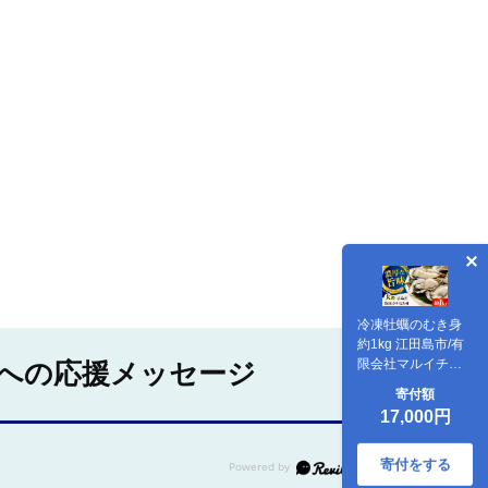
冷凍牡蠣のむき身
約1kg 江田島市/有
限会社マルイチ水
への応援メッセージ
産 [XCU004] 牡蠣
寄付額
かき カキ かき 海鮮
17,000円
和食 海産物 広島県
産
寄付をする