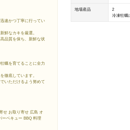
地場産品
2
冷凍牡蠣
を迅速かつ丁寧に行ってい
、新鮮なカキを厳選。
に高品質を保ち、新鮮な状
の牡蠣を育てることに全力
理を徹底しています。
んでいただけるよう努めて
寄せ お取り寄せ 広島 オ
ーベキュー BBQ 料理