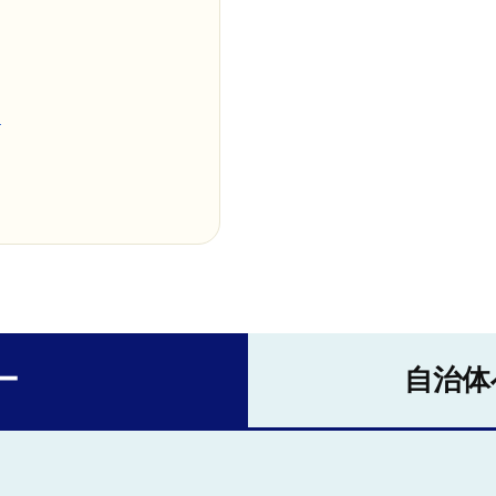
！
ー
自治体