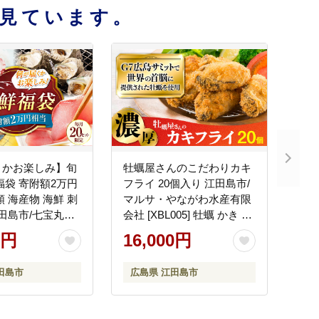
見ています。
くかお楽しみ】旬
牡蠣屋さんのこだわりカキ
福袋 寄附額2万円
フライ 20個入り 江田島市/
類 海産物 海鮮 刺
マルサ・やながわ水産有限
江田島市/七宝丸
会社 [XBL005] 牡蠣 かき カ
] お肉・魚介
キ 広島G7で提供！
0円
16,000円
田島市
広島県 江田島市