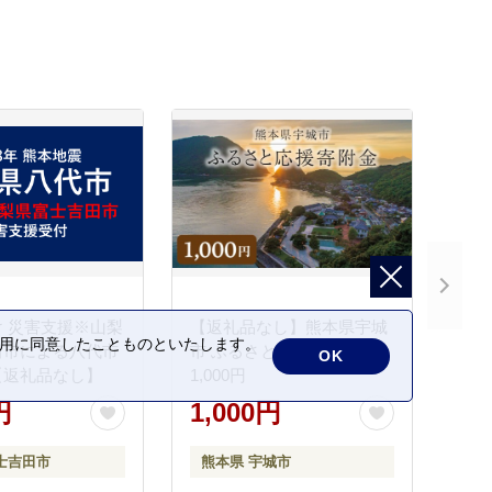
 災害支援※山梨
【返礼品なし】熊本県宇城
の利用に同意したことものといたします。
田市による八代市
市 ふるさと応援寄附金
OK
【返礼品なし】
1,000円
円
1,000円
士吉田市
熊本県 宇城市