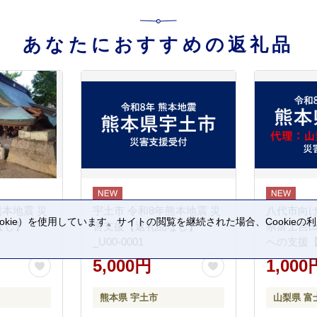
あなたにおすすめの返礼品
熊本地震 災
宇土市 令和8年熊本地震 災
八代市向け
kie）を使用しています。サイトの閲覧を継続された場合、Cookie
なし】
害支援【返礼品なし】
県富士吉
。
_U00-0001
への支援
5,000円
1,000
熊本県 宇土市
山梨県 富