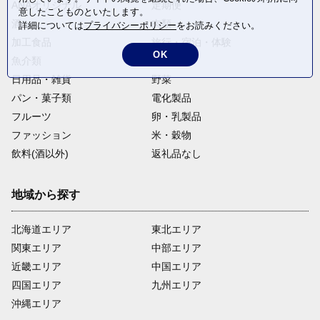
ANAオリジナル
定期便
意したことものといたします。
酒
肉類
詳細については
プライバシーポリシー
をお読みください。
加工食品
旅行・宿泊・体験
OK
魚介類
麺類
日用品・雑貨
野菜
パン・菓子類
電化製品
フルーツ
卵・乳製品
ファッション
米・穀物
飲料(酒以外)
返礼品なし
地域から探す
北海道エリア
東北エリア
関東エリア
中部エリア
近畿エリア
中国エリア
四国エリア
九州エリア
沖縄エリア