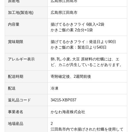
原産地
広島県江田島市
加工地(製造地)
広島県江田島市
内容量
揚げてるかきフライ 6個入×2袋
かきご飯の素 2合分×1袋
賞味期限
揚げてるかきフライ：発送日より90日
かきご飯の素：製造日より540日
アレルギー表示
卵､乳､小麦､大豆 原材料の牡蠣には、エ
ビ、カニが共生していることがあります。
配送時期
寄附確定後、2週間前後
配送
冷凍
返礼品コード
34215-XBP037
事業者名
かなわ海産株式会社
地場産品
2
江田島市内で水揚げされた牡蠣を使用して