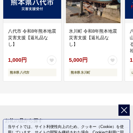
八代市 令和8年熊本地震
氷川町 令和8年熊本地震
災害支援【返礼品な
災害支援【返礼品な
し】
し】
1,000円
5,000円
1
熊本県 八代市
熊本県 氷川町
お礼の品から探す
当サイトでは、サイト利便性向上のため、クッキー（Cookie）を使
用しています。サイトの閲覧を継続された場合、Cookieの利用に同