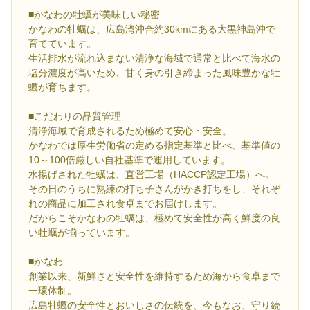
■かなわの牡蠣が美味しい秘密
かなわの牡蠣は、広島湾沖合約30kmにある大黒神島沖で
育てています。
生活排水が流れ込まない清浄な海域で通常と比べて海水の
塩分濃度が高いため、甘く身の引き締まった風味豊かな牡
蠣が育ちます。
■こだわりの品質管理
清浄海域で育成されるため極めて安心・安全。
かなわでは厚生労働省の定める指定基準と比べ、基準値の
10～100倍厳しい自社基準で運用しています。
水揚げされた牡蠣は、直営工場（HACCP認定工場）へ。
その日のうちに熟練の打ち子さんがかき打ちをし、それぞ
れの商品に加工され食卓までお届けします。
だからこそかなわの牡蠣は、極めて安全性が高く鮮度の良
い牡蠣が揃っています。
■かなわ
創業以来、新鮮さと安全性を維持するため海から食卓まで
一環体制。
広島牡蠣の安全性とおいしさの伝統を、今もなお、守り続