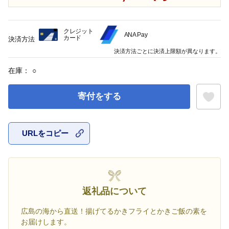
クレジット
ANA Pay
カード
決済方法
決済方法ごとに決済上限額が異なります。
在庫：
○
寄付をする
URLをコピー
お気に入
返礼品について
広島の海から直送！揚げてるかきフライとかきご飯の素を
お届けします。