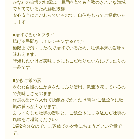
かなわの自慢の牡蠣は、瀬戸内海でも有数のきれいな海域
で育てているため鮮度抜群！
安心安全にこだわっているので、自信をもってご提供いた
します！
■揚げてるかきフライ
揚げる手間なし！レンチンするだけ♪
極限まで薄くした衣で揚げているため、牡蠣本来の旨味を
味わえます。
時短したいけど美味しさにもこだわりたい方にぴったりの
一品です。
■かきご飯の素
かなわ自慢の生かきをたっぷり使用。急速冷凍しているの
で美味しさそのまま！
付属の出汁を入れて炊飯器で炊くだけ簡単♪ご飯全体に牡
蠣の旨みが広がります。
ふっくらした牡蠣の旨味と、ご飯全体にしみ込んだ牡蠣の
風味をご堪能ください♪
1袋2合分なので、ご家族での夕食にちょうどいい分量で
す。