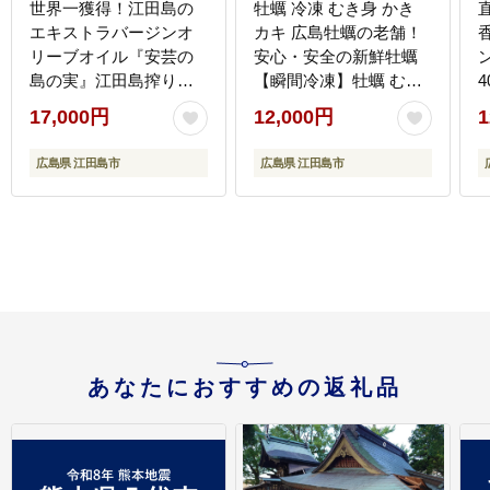
世界一獲得！江田島の
牡蠣 冷凍 むき身 かき
エキストラバージンオ
カキ 広島牡蠣の老舗！
リーブオイル『安芸の
安心・安全の新鮮牡蠣
島の実』江田島搾り
【瞬間冷凍】牡蠣 むき
4
100mL【2025年11月下
身 400g 魚介類 和食 海
市
17,000円
12,000円
1
旬以降順次発送】 調味
鮮 海産物 広島県産 江田
[
料 油 江田島市/リベラグ
島市/株式会社かなわ
広島県 江田島市
広島県 江田島市
ループ株式会社
[XBP052] 牡蠣
[XAJ002] オリーブオイ
ル
あなたにおすすめの返礼品