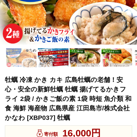
牡蠣 冷凍 かき カキ 広島牡蠣の老舗！安
心・安全の新鮮牡蠣 牡蠣 揚げてるかきフ
ライ 2袋 / かきご飯の素 1袋 時短 魚介類 和
食 海鮮 海産物 広島県産 江田島市/株式会社
かなわ [XBP037] 牡蠣
16,000円
寄付額