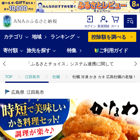
ログイン
新規登録
カート
カテゴリ
地域
ランキング
控除額を調べる
寄付額
旅先を探す
特集
ご利用ガイド
「ふるさとチョイス」システム連携に関して
TOP
江田島市
牡蠣
牡蠣 冷凍 かき カキ 広島牡蠣の老舗！安心
広島県
江田島市