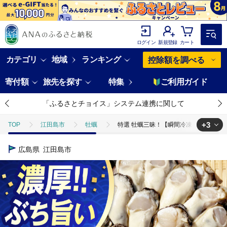
ログイン
新規登録
カート
カテゴリ
地域
ランキング
控除額を調べる
寄付額
旅先を探す
特集
ご利用ガイド
「ふるさとチョイス」システム連携に関して
+3
TOP
江田島市
牡蠣
特選 牡蠣三昧！【瞬間冷凍】広島牡蠣 むき身
TOP
魚介類
特選 牡蠣三昧！【瞬間冷凍】広島牡蠣 むき身 2.7kg カ
広島県
江田島市
TOP
魚介類
貝類
特選 牡蠣三昧！【瞬間冷凍】広島牡蠣 むき身 2
TOP
魚介類
貝類
カキ
特選 牡蠣三昧！【瞬間冷凍】広島牡