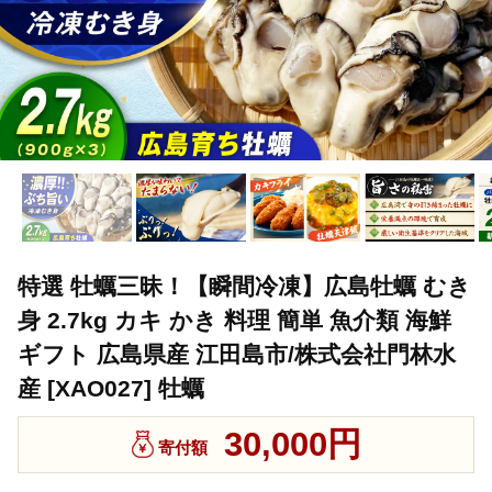
特選 牡蠣三昧！【瞬間冷凍】広島牡蠣 むき
身 2.7kg カキ かき 料理 簡単 魚介類 海鮮
ギフト 広島県産 江田島市/株式会社門林水
産 [XAO027] 牡蠣
30,000円
寄付額