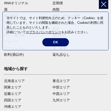
ANAオリジナル
定期便
酒
肉類
加工食品
旅行・宿泊・体験
当サイトでは、サイト利便性向上のため、クッキー（Cookie）を使
魚介類
麺類
用しています。サイトの閲覧を継続された場合、Cookieの利用に同
意したことものといたします。
日用品・雑貨
野菜
詳細については
プライバシーポリシー
をお読みください。
パン・菓子類
電化製品
フルーツ
卵・乳製品
OK
ファッション
米・穀物
飲料(酒以外)
返礼品なし
地域から探す
北海道エリア
東北エリア
関東エリア
中部エリア
近畿エリア
中国エリア
四国エリア
九州エリア
沖縄エリア