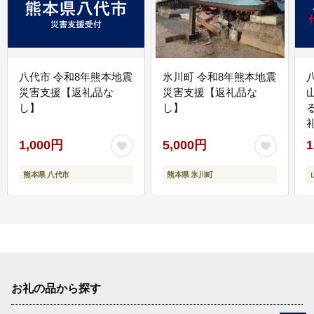
八代市 令和8年熊本地震
氷川町 令和8年熊本地震
災害支援【返礼品な
災害支援【返礼品な
し】
し】
1,000円
5,000円
1
熊本県 八代市
熊本県 氷川町
お礼の品から探す