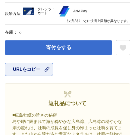
クレジット
ANA Pay
カード
決済方法
決済方法ごとに決済上限額が異なります。
在庫：
○
寄付をする
URLをコピー
お気に入
返礼品について
■広島牡蠣の旨さの秘密
島や岬に囲まれて海が穏やかな広島湾。広島湾の穏やかな
潮の流れは、牡蠣の成長を促し身の締まった牡蠣を育てま
す。また山から流れ込む豊富なミネラルは、牡蠣の好物で