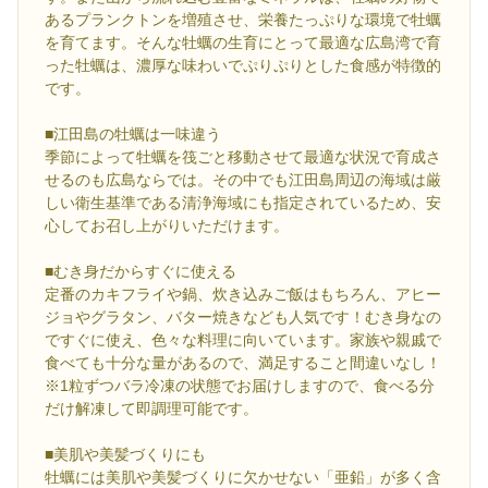
あるプランクトンを増殖させ、栄養たっぷりな環境で牡蠣
を育てます。そんな牡蠣の生育にとって最適な広島湾で育
った牡蠣は、濃厚な味わいでぷりぷりとした食感が特徴的
です。
■江田島の牡蠣は一味違う
季節によって牡蠣を筏ごと移動させて最適な状況で育成さ
せるのも広島ならでは。その中でも江田島周辺の海域は厳
しい衛生基準である清浄海域にも指定されているため、安
心してお召し上がりいただけます。
■むき身だからすぐに使える
定番のカキフライや鍋、炊き込みご飯はもちろん、アヒー
ジョやグラタン、バター焼きなども人気です！むき身なの
ですぐに使え、色々な料理に向いています。家族や親戚で
食べても十分な量があるので、満足すること間違いなし！
※1粒ずつバラ冷凍の状態でお届けしますので、食べる分
だけ解凍して即調理可能です。
■美肌や美髪づくりにも
牡蠣には美肌や美髪づくりに欠かせない「亜鉛」が多く含