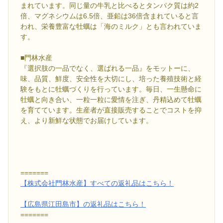
まれています。同じ量の牛乳と比べるとタンパク質は約2
倍、マグネシウムは6.5倍、亜鉛は36倍含まれていると言
われ、栄養豊富な牡蠣は「海のミルク」とも言われていま
す。
■門林水産
『選択肢の一品でなく、選ばれる一品』をモットーに、
味、品質、鮮度、安全性を大切にし、培った養殖技術と経
験をもとに牡蠣づくりを行っています。毎日、一生懸命に
牡蠣と向き合い、一粒一粒に愛情を注ぎ、丹精込めて牡蠣
を育てています。生産者が直接販売することでコストを抑
え、より新鮮な状態でお届けしています。
=======
【株式会社門林水産】すべての返礼品はこちら！
【広島県江田島市】の返礼品はこちら！
=======