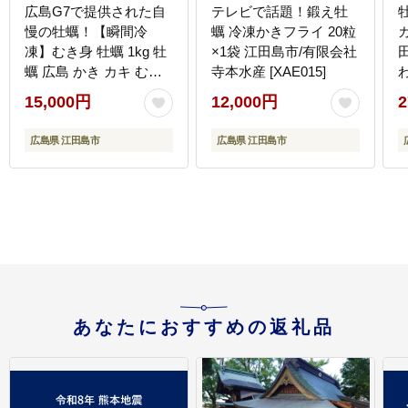
広島G7で提供された自
テレビで話題！鍛え牡
慢の牡蠣！【瞬間冷
蠣 冷凍かきフライ 20粒
凍】むき身 牡蠣 1kg 牡
×1袋 江田島市/有限会社
蠣 広島 かき カキ むき
寺本水産 [XAE015]
身 旬 江田島市/マルサ・
[
15,000円
12,000円
2
やながわ水産有限会社
[XBL007] 牡蠣
広島県 江田島市
広島県 江田島市
あなたにおすすめの返礼品