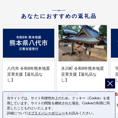
あなたにおすすめの返礼品
八代市 令和8年熊本地震
氷川町 令和8年熊本地震
災害支援【返礼品な
災害支援【返礼品な
し】
し】
し
1,000円
5,000円
5
当サイトでは、サイト利便性向上のため、クッキー（Cookie）を使
用しています。サイトの閲覧を継続された場合、Cookieの利用に同
熊本県 八代市
熊本県 氷川町
意したことものといたします。
詳細については
プライバシーポリシー
をお読みください。