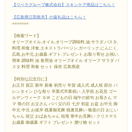
【リベラグループ株式会社】スキンケア用品はこちら！
【広島県江田島市】の返礼品はこちら！
=======
【検索ワード】
オリーブオイル,オイル,オリーブ調味料,油,サラダ,パスタ,
料理,和食,洋食,エキストラバージン,ガーリック,にんにく,
広島,お中元,お歳暮,ギフト,プレゼント,お取り寄せ,お祝い,
簡単 調味料 油 食用油 オリーブオイル オリーブ サラダ パ
スタ 料理 和食 セット 保存 広島県産
【特別な記念日に】
お正月 賀正 新年 新春 初売り 年賀 成人式 成人祝 節分 バ
レンタイン ひな祭り 卒業式卒業祝い 入学祝 お花見 ゴー
ルデンウィーク ＧＷ こどもの日 端午の節句 お母さん マ
マ 母の日 お父さん パパ 父の日 七夕 初盆 お盆 お中元 御
中元 中元 お彼岸 残暑御見舞 残暑見舞い 敬老の日 おじい
ちゃん 祖父 おばあちゃん 祖母 寒中お見舞い クリスマス
お歳暮 御歳暮 ギフト プレゼント 贈り物 セット