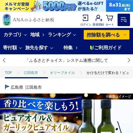
ログイン
新規登録
カート
カテゴリ
地域
ランキング
控除額を調べる
寄付額
旅先を探す
特集
ご利用ガイド
「ふるさとチョイス」システム連携に関して
TOP
江田島市
オリーブオイル
かけるだけで変わる！ピュアオ
広島県
江田島市