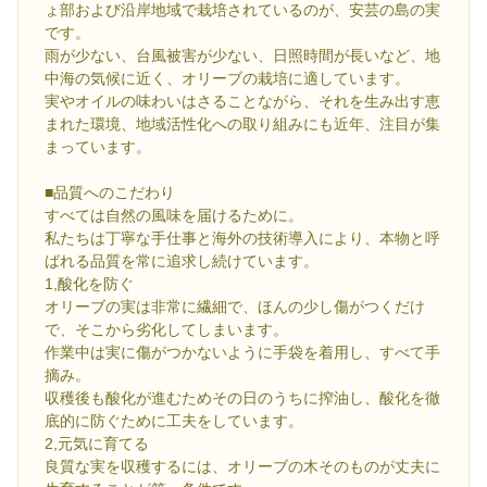
ょ部および沿岸地域で栽培されているのが、安芸の島の実
です。
雨が少ない、台風被害が少ない、日照時間が長いなど、地
中海の気候に近く、オリーブの栽培に適しています。
実やオイルの味わいはさることながら、それを生み出す恵
まれた環境、地域活性化への取り組みにも近年、注目が集
まっています。
■品質へのこだわり
すべては自然の風味を届けるために。
私たちは丁寧な手仕事と海外の技術導入により、本物と呼
ばれる品質を常に追求し続けています。
1,酸化を防ぐ
オリーブの実は非常に繊細で、ほんの少し傷がつくだけ
で、そこから劣化してしまいます。
作業中は実に傷がつかないように手袋を着用し、すべて手
摘み。
収穫後も酸化が進むためその日のうちに搾油し、酸化を徹
底的に防ぐために工夫をしています。
2,元気に育てる
良質な実を収穫するには、オリーブの木そのものが丈夫に