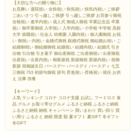
【大切な方への贈り物に】
お見舞い 退院祝い 全快祝い 快気祝い 快気内祝い ご挨拶
ごあいさつ 引っ越しご挨拶 引っ越しご挨拶 お宮参り御祝
合格祝い 進学内祝い 成人式 御成人御祝 卒業記念品 卒業
祝い 御卒業御祝 入学祝い 入学内祝い 小学校 中学校 高校
大学 就職祝い 社会人 幼稚園 入園内祝い 御入園御祝 お祝
い 御祝い 内祝い 金婚式御祝 銀婚式御祝 御結婚お祝い ご
結婚御祝い 御結婚御祝 結婚祝い 結婚内祝い 結婚式 引き
出物 引出物 引き菓子 御出産御祝 ご出産御祝い 出産御祝
出産祝い 出産内祝い 御新築祝 新築御祝 新築内祝い 祝御
新築 祝御誕生日 バースデー バースデイ バースディ 七五
三御祝 753 初節句御祝 節句 昇進祝い 昇格祝い 就任 お供
え 法事 供養
【キーワード】
人気 ランキング コロナ コロナ支援 お試し フードロス 食
品 グルメ お取り寄せグルメ ふるさと納税 ふるさと納税
ふるさと納税 納税 キャンペーン 買いまわり 買い回り 買
い周り ふるさと 納税 限度 額 夏ギフト 夏GIFT 冬ギフト
冬GIFT