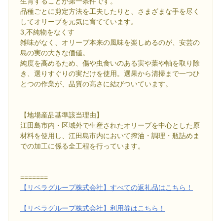
生育することが第一条件です。
品種ごとに剪定方法を工夫したりと、さまざまな手を尽く
してオリーブを元気に育てています。
3,不純物をなくす
雑味がなく、オリーブ本来の風味を楽しめるのが、安芸の
島の実の大きな価値。
純度を高めるため、傷や虫食いのある実や葉や軸を取り除
き、選りすぐりの実だけを使用。選果から清掃まで一つひ
とつの作業が、品質の高さに結びついています。
【地場産品基準該当理由】
江田島市内・区域外で生産されたオリーブを中心とした原
材料を使用し、江田島市内において搾油・調理・瓶詰めま
での加工に係る全工程を行っています。
=======
【リベラグループ株式会社】すべての返礼品はこちら！
【リベラグループ株式会社】利用券はこちら！