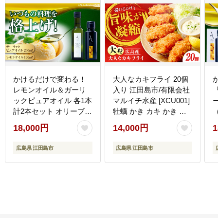
かけるだけで変わる！
大人なカキフライ 20個
レモンオイル＆ガーリ
入り 江田島市/有限会社
ックピュアオイル 各1本
マルイチ水産 [XCU001]
計2本セット オリーブオ
牡蠣 かき カキ かき 海
イル 調味料 油 江田島
鮮 和食 海産物 広島県産
18,000円
14,000円
1
市/リベラグループ株式
会社 [XAJ090] オリーブ
[
広島県 江田島市
広島県 江田島市
オイル