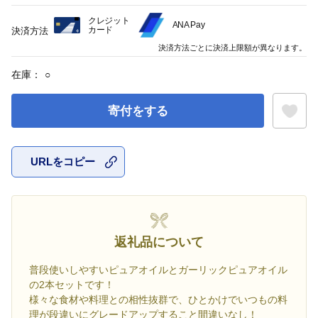
クレジット
ANA Pay
カード
決済方法
決済方法ごとに決済上限額が異なります。
在庫：
○
寄付をする
URLをコピー
お気に入
返礼品について
普段使いしやすいピュアオイルとガーリックピュアオイル
の2本セットです！
様々な食材や料理との相性抜群で、ひとかけでいつもの料
理が段違いにグレードアップすること間違いなし！