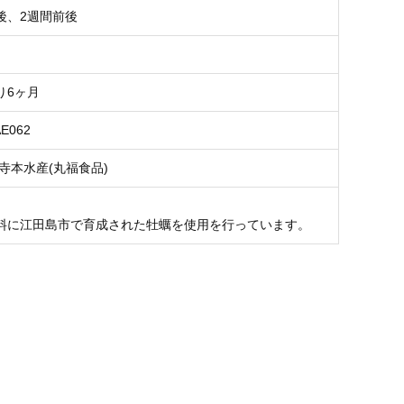
後、2週間前後
り6ヶ月
AE062
寺本水産(丸福食品)
料に江田島市で育成された牡蠣を使用を行っています。