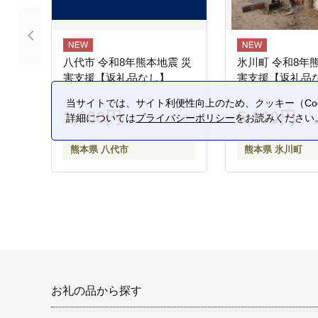
八代市 令和8年熊本地震 災
氷川町 令和8年
害支援【返礼品なし】
害支援【返礼品
当サイトでは、サイト利便性向上のため、クッキー（Coo
1,000円
5,000円
詳細については
プライバシーポリシー
をお読みください
熊本県 八代市
熊本県 氷川町
お礼の品から探す