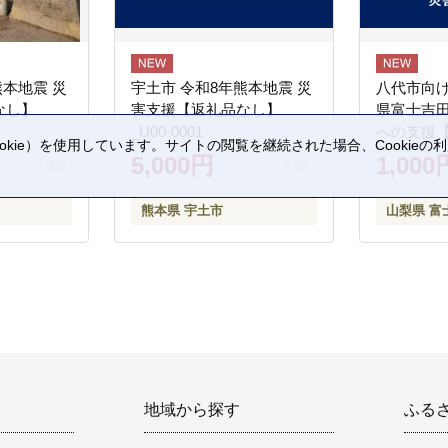
熊本地震 災
宇土市 令和8年熊本地震 災
八代市向け
なし】
害支援【返礼品なし】
県富士吉
_U00-0001
への支援
kie）を使用しています。サイトの閲覧を継続された場合、Cookie
5,000円
1,000
。
熊本県 宇土市
山梨県 富
地域から探す
ふる