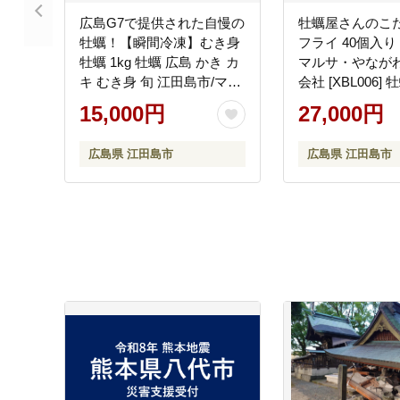
広島G7で提供された自慢の
牡蠣屋さんのこ
牡蠣！【瞬間冷凍】むき身
フライ 40個入り
牡蠣 1kg 牡蠣 広島 かき カ
マルサ・やなが
キ むき身 旬 江田島市/マル
会社 [XBL006]
サ・やながわ水産有限会社
キ 広島G7で提
15,000円
27,000円
[XBL007] 牡蠣
広島県 江田島市
広島県 江田島市