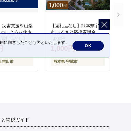
 災害支援※山梨
【返礼品なし】熊本県宇城
田市による八代市
市 ふるさと応援寄附金
【返礼品なし】
1,000円
の利用に同意したことものといたします。
OK
円
1,000円
士吉田市
熊本県 宇城市
さと納税ガイド