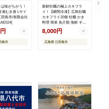
とは味がちがう！
新鮮牡蠣の極上カキフラ
冷凍むき身 Lサイ
イ！【瞬間冷凍】広島牡蠣
 江田島市/有限会社
カキフライ20個 牡蠣 かき
E024]
料理 簡単 魚介類 海鮮 ギフ
ト 広島県産 江田島市/株式
0円
8,000円
会社門林水産 [XAO034] 牡
蠣
田島市
広島県 江田島市