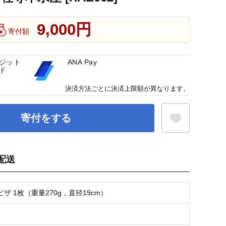
9,000円
寄付額
ジット
ANA Pay
ド
決済方法ごとに決済上限額が異なります。
寄付をする
配送
お気に入り登録
ザ 1枚（重量270g，直径19cm）