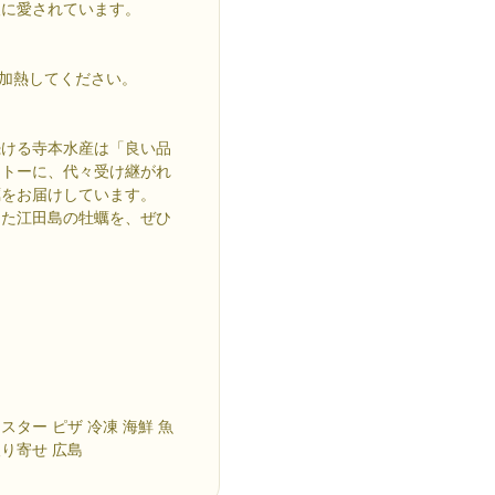
人に愛されています。
間加熱してください。
続ける寺本水産は「良い品
ットーに、代々受け継がれ
蠣をお届けしています。
てた江田島の牡蠣を、ぜひ
スター ピザ 冷凍 海鮮 魚
取り寄せ 広島