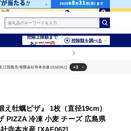
控除上限額まで
控除額を調べる
あと
***,***円
+3
 江田島市/有限会社寺本水産 [XAE062]
会社寺本水産 [XAE062]
江田島市/有限会社寺本水産 [XAE062]
 広島県産 江田島市/有限会社寺本水産 [XAE062]
え牡蠣ピザ』 1枚（直径19cm）
 PIZZA 冷凍 小麦 チーズ 広島県
寺本水産 [XAE062]