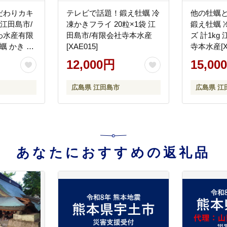
だわりカキ
テレビで話題！鍛え牡蠣 冷
他の牡蠣
 江田島市/
凍かきフライ 20粒×1袋 江
鍛え牡蠣 
わ水産有限
田島市/有限会社寺本水産
ズ 計1kg
 牡蠣 かき カ
[XAE015]
寺本水産[XA
供！
12,000円
15,00
広島県 江田島市
広島県 江
あなたにおすすめの返礼品