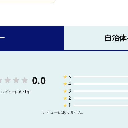
ー
自治体
★
5
0.0
★
4
★
3
0
レビュー件数：
件
★
2
★
1
レビューはありません。