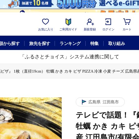
お気に入り
ご利用ガイド
新規登録
ログイン
カート
額から探す
旅先を探す
ランキング
特集
取り組み
「ふるさとチョイス」システム連携に関して
 1枚（直径19cm） 牡蠣 かき カキ ピザ PIZZA 冷凍 小麦 チーズ 広島県産
cm） 牡蠣 かき カキ ピザ PIZZA 冷凍 小麦 チーズ 広島県産 江田島市/有限
1枚（直径19cm） 牡蠣 かき カキ ピザ PIZZA 冷凍 小麦 チーズ 広島県産 
え牡蠣ピザ』 1枚（直径19cm） 牡蠣 かき カキ ピザ PIZZA 冷凍 小麦 チーズ
広島県
江田島市
テレビで話題！『鍛
牡蠣 かき カキ ピザ
産 江田島市/有限会社