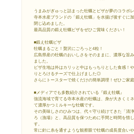
うまみがぎゅっと詰まった牡蠣とピザが夢のコラボ
寺本水産ブランドの「鍛え牡蠣」を水揚げ後すぐに
閉じ込めました。
最高品質の鍛え牡蠣ピザをぜひご賞味ください！
■鍛え牡蠣ピザ
牡蠣まるごと！贅沢にごろっと4粒！
広島県産の牡蠣のおいしさをそのままに、濃厚な旨
ました。
ピザ生地は外はカリッと中はもっちりとした食感！
りとろけるチーズで仕上げました◎
さらにトースターで焼くだけの簡単調理！ぜひご家庭
■メディアでも多数紹介されている『鍛え牡蠣』
強流海域で育てる寺本水産の牡蠣は、身が大きくミ
て濃厚かつミルキーな牡蠣です。
その美味しさのひみつは、代々守り続けてきた「清
ろ（漁場）と、高品質を保つために手間と時間を惜
す。
常に針に糸を通すような観察眼で牡蠣の成長度合い