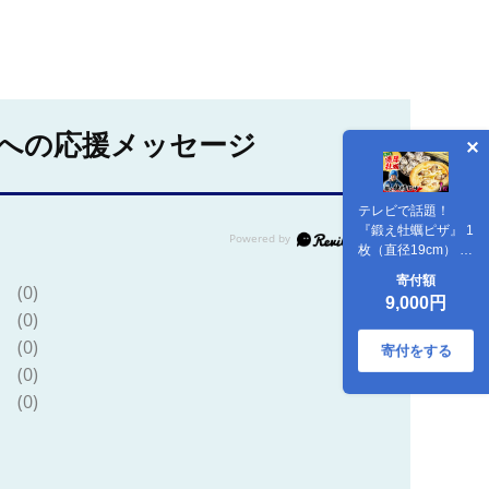
への応援メッセージ
テレビで話題！
『鍛え牡蠣ピザ』 1
枚（直径19cm） 牡
蠣 かき カキ ピザ
寄付額
(0)
PIZZA 冷凍 小麦 チ
9,000円
ーズ 広島県産 江田
(0)
島市/有限会社寺本
(0)
水産 [XAE062]
寄付をする
(0)
(0)