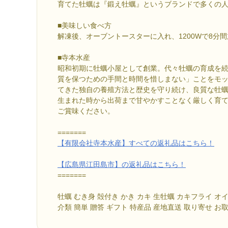
育てた牡蠣は『鍛え牡蠣』というブランドで多くの
■美味しい食べ方
解凍後、オーブントースターに入れ、1200Wで8分
■寺本水産
昭和初期に牡蠣小屋として創業。代々牡蠣の育成を
質を保つための手間と時間を惜しまない」ことをモ
てきた独自の養殖方法と歴史を守り続け、良質な牡
生まれた時から出荷まで甘やかすことなく厳しく育
ご賞味ください。
=======
【有限会社寺本水産】すべての返礼品はこちら！
【広島県江田島市】の返礼品はこちら！
=======
牡蠣 むき身 殻付き かき カキ 生牡蠣 カキフライ オイ
介類 簡単 贈答 ギフト 特産品 産地直送 取り寄せ お