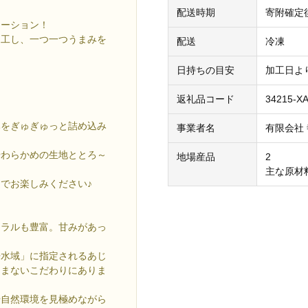
配送時期
寄附確定
レーション！
加工し、一つ一つうまみを
配送
冷凍
日持ちの目安
加工日よ
返礼品コード
34215-X
みをぎゅぎゅっと詰め込み
事業者名
有限会社 
やわらかめの生地ととろ～
地場産品
2
主な原材
でお楽しみください♪
ネラルも豊富。甘みがあっ
浄水域」に指定されるあじ
しまないこだわりにありま
や自然環境を見極めながら