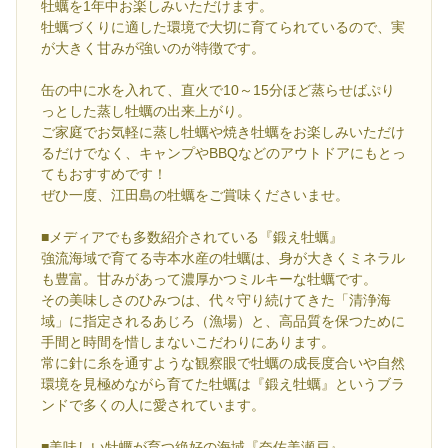
牡蠣を1年中お楽しみいただけます。
牡蠣づくりに適した環境で大切に育てられているので、実
が大きく甘みが強いのが特徴です。
缶の中に水を入れて、直火で10～15分ほど蒸らせばぷり
っとした蒸し牡蠣の出来上がり。
ご家庭でお気軽に蒸し牡蠣や焼き牡蠣をお楽しみいただけ
るだけでなく、キャンプやBBQなどのアウトドアにもとっ
てもおすすめです！
ぜひ一度、江田島の牡蠣をご賞味くださいませ。
■メディアでも多数紹介されている『鍛え牡蠣』
強流海域で育てる寺本水産の牡蠣は、身が大きくミネラル
も豊富。甘みがあって濃厚かつミルキーな牡蠣です。
その美味しさのひみつは、代々守り続けてきた「清浄海
域」に指定されるあじろ（漁場）と、高品質を保つために
手間と時間を惜しまないこだわりにあります。
常に針に糸を通すような観察眼で牡蠣の成長度合いや自然
環境を見極めながら育てた牡蠣は『鍛え牡蠣』というブラ
ンドで多くの人に愛されています。
■美味しい牡蠣が育つ絶好の海域『奈佐美瀬戸』