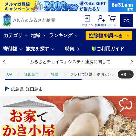
ログイン
新規登録
カート
カテゴリ
地域
ランキング
控除額を調べる
寄付額
旅先を探す
特集
ご利用ガイド
「ふるさとチョイス」システム連携に関して
+3
TOP
江田島市
牡蠣
テレビで話題！ 冷凍カンカン焼き 牡蠣 35
TOP
魚介類
テレビで話題！ 冷凍カンカン焼き 牡蠣 35個入り 江田島市
広島県
江田島市
TOP
魚介類
貝類
テレビで話題！ 冷凍カンカン焼き 牡蠣 35個
TOP
魚介類
貝類
カキ
テレビで話題！ 冷凍カンカン焼き