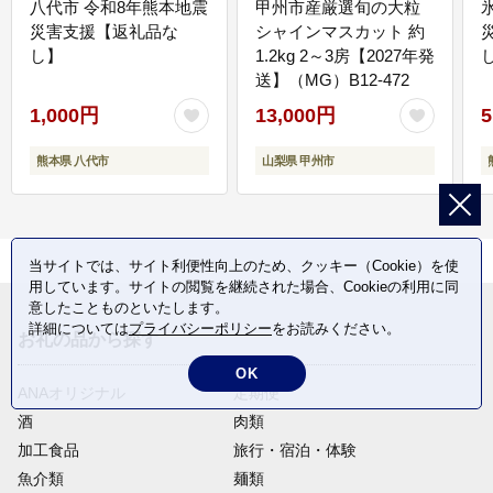
八代市 令和8年熊本地震
甲州市産厳選旬の大粒
災害支援【返礼品な
シャインマスカット 約
し】
1.2kg 2～3房【2027年発
送】（MG）B12-472
1,000円
13,000円
5
熊本県 八代市
山梨県 甲州市
当サイトでは、サイト利便性向上のため、クッキー（Cookie）を使
用しています。サイトの閲覧を継続された場合、Cookieの利用に同
意したことものといたします。
詳細については
プライバシーポリシー
をお読みください。
お礼の品から探す
OK
ANAオリジナル
定期便
酒
肉類
加工食品
旅行・宿泊・体験
魚介類
麺類