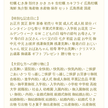
牡蠣 むき身 殻付き かき カキ 生牡蠣 カキフライ 広島牡蠣
海鮮 魚介類 海産物 水産物 保存 セット 広島県産 国産
【特別な記念日に】
お正月 賀正 新年 新春 初売り 年賀 成人式 成人祝 節分 バ
レンタイン ひな祭り 卒業式卒業祝い 入学祝 お花見 ゴー
ルデンウィーク ＧＷ こどもの日 端午の節句 お母さん マ
マ 母の日 お父さん パパ 父の日 七夕 初盆 お盆 お中元 御
中元 中元 お彼岸 残暑御見舞 残暑見舞い 敬老の日 おじい
ちゃん 祖父 おばあちゃん 祖母 寒中お見舞い クリスマス
お歳暮 御歳暮 ギフト プレゼント 贈り物 セット
【大切な方への贈り物に】
お見舞い 退院祝い 全快祝い 快気祝い 快気内祝い ご挨拶
ごあいさつ 引っ越しご挨拶 引っ越しご挨拶 お宮参り御祝
合格祝い 進学内祝い 成人式 御成人御祝 卒業記念品 卒業
祝い 御卒業御祝 入学祝い 入学内祝い 小学校 中学校 高校
大学 就職祝い 社会人 幼稚園 入園内祝い 御入園御祝 お祝
い 御祝い 内祝い 金婚式御祝 銀婚式御祝 御結婚お祝い ご
結婚御祝い 御結婚御祝 結婚祝い 結婚内祝い 結婚式 引き
出物 引出物 引き菓子 御出産御祝 ご出産御祝い 出産御祝