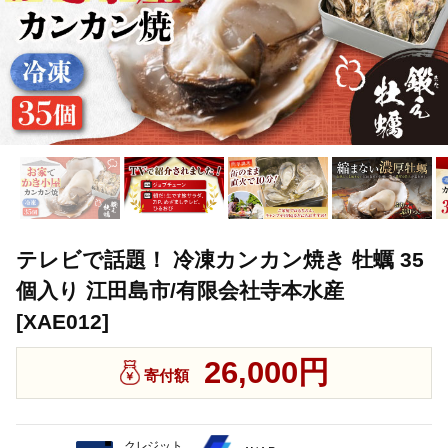
テレビで話題！ 冷凍カンカン焼き 牡蠣 35
個入り 江田島市/有限会社寺本水産
[XAE012]
26,000円
寄付額
クレジット