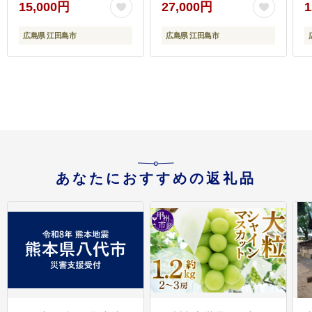
15,000円
27,000円
1
やながわ水産有限会社
広島G7で提供！
[XBL007] 牡蠣
広島県 江田島市
広島県 江田島市
あなたにおすすめの返礼品