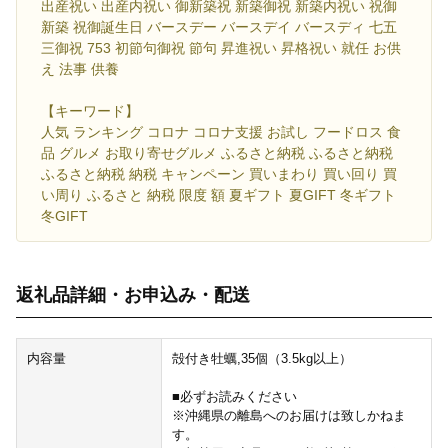
出産祝い 出産内祝い 御新築祝 新築御祝 新築内祝い 祝御
新築 祝御誕生日 バースデー バースデイ バースディ 七五
三御祝 753 初節句御祝 節句 昇進祝い 昇格祝い 就任 お供
え 法事 供養
【キーワード】
人気 ランキング コロナ コロナ支援 お試し フードロス 食
品 グルメ お取り寄せグルメ ふるさと納税 ふるさと納税
ふるさと納税 納税 キャンペーン 買いまわり 買い回り 買
い周り ふるさと 納税 限度 額 夏ギフト 夏GIFT 冬ギフト
冬GIFT
返礼品詳細・お申込み・配送
内容量
殻付き牡蠣,35個（3.5kg以上）
■必ずお読みください
※沖縄県の離島へのお届けは致しかねま
す。