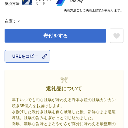
ANA Pay
カード
決済方法
決済方法ごとに決済上限額が異なります。
在庫：
○
寄付をする
URLをコピー
お気に入
返礼品について
年中いつでも旬な牡蠣が味わえる寺本水産の牡蠣カンカン
焼き35個入をお届けします。
水揚げした殻付き牡蠣を自ら厳選した後、新鮮なまま急速
凍結。牡蠣の旨みをぎゅっと閉じ込めました。
肉厚、濃厚な旨味とまろやかさが存分に味わえる最盛期の