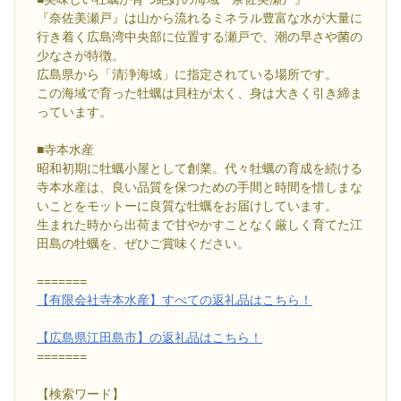
『奈佐美瀬戸』は山から流れるミネラル豊富な水が大量に
行き着く広島湾中央部に位置する瀬戸で、潮の早さや菌の
少なさが特徴。
広島県から「清浄海域」に指定されている場所です。
この海域で育った牡蠣は貝柱が太く、身は大きく引き締ま
っています。
■寺本水産
昭和初期に牡蠣小屋として創業。代々牡蠣の育成を続ける
寺本水産は、良い品質を保つための手間と時間を惜しまな
いことをモットーに良質な牡蠣をお届けしています。
生まれた時から出荷まで甘やかすことなく厳しく育てた江
田島の牡蠣を、ぜひご賞味ください。
=======
【有限会社寺本水産】すべての返礼品はこちら！
【広島県江田島市】の返礼品はこちら！
=======
【検索ワード】