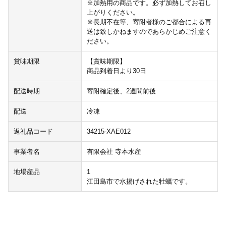
※加熱用の商品です。必ず加熱してお召し
上がりください。
※長期不在等、寄附者様のご都合による再
送は致しかねますのであらかじめご注意く
ださい。
賞味期限
【賞味期限】
商品到着日より30日
配送時期
寄附確定後、2週間前後
配送
冷凍
返礼品コード
34215-XAE012
事業者名
有限会社 寺本水産
地場産品
1
江田島市で水揚げされた牡蠣です。