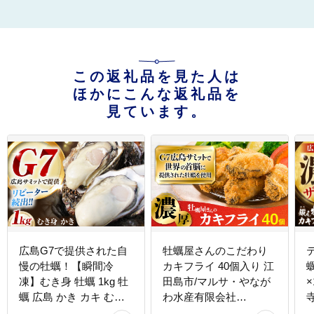
この返礼品を見た人は
ほかにこんな返礼品を
見ています。
広島G7で提供された自
牡蠣屋さんのこだわり
慢の牡蠣！【瞬間冷
カキフライ 40個入り 江
凍】むき身 牡蠣 1kg 牡
田島市/マルサ・やなが
蠣 広島 かき カキ むき
わ水産有限会社
寺
身 旬 江田島市/マルサ・
[XBL006] 牡蠣 かき カキ