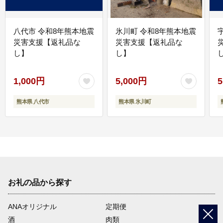
八代市 令和8年熊本地震
氷川町 令和8年熊本地震
災害支援【返礼品な
災害支援【返礼品な
し】
し】
し
1,000円
5,000円
5
熊本県 八代市
熊本県 氷川町
お礼の品から探す
ANAオリジナル
定期便
酒
肉類