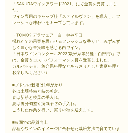
「SAKURAワインアワード2021」にて金賞を受賞しまし
た。
ワイン専用のキャップ栓「スティルヴァン」を導入し、フ
レッシュな味わいをキープしています。
・TOMO? デラウェア 白・やや辛口
採れたての果実を思わせるフレッシュな香りと、みずみず
しく豊かな果実味を感じる白ワイン。
「日本ワインコンクール2023(欧米系等品種・白部門)」で
は、金賞＆コストパフォーマンス賞を受賞しました。
カルパッチョ、魚介系料理などあっさりとした家庭料理と
お楽しみください♪
■ブドウの栽培は1年がかり
冬は土壌整備と枝の剪定。
春は新芽と枝葉の手入れ。
夏は養分調整や病気予防の手入れ。
こうした作業を行い、実りの秋を迎えます。
■農園での品質向上
品種やワインのイメージに合わせた栽培方法で育てていま