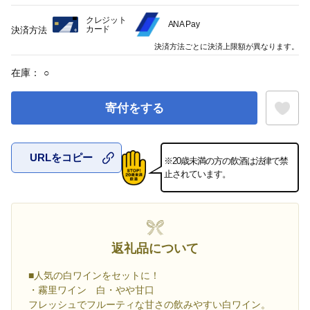
クレジット
ANA Pay
カード
決済方法
決済方法ごとに決済上限額が異なります。
在庫：
○
寄付をする
URLをコピー
※20歳未満の方の飲酒は法律で禁
お気に入
止されています。
返礼品について
■人気の白ワインをセットに！
・霧里ワイン 白・やや甘口
フレッシュでフルーティな甘さの飲みやすい白ワイン。