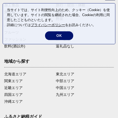
加工食品
旅行・宿泊・体験
当サイトでは、サイト利便性向上のため、クッキー（Cookie）を使
魚介類
麺類
用しています。サイトの閲覧を継続された場合、Cookieの利用に同
日用品・雑貨
野菜
意したことものといたします。
詳細については
プライバシーポリシー
をお読みください。
パン・菓子類
電化製品
フルーツ
卵・乳製品
OK
ファッション
米・穀物
飲料(酒以外)
返礼品なし
地域から探す
北海道エリア
東北エリア
関東エリア
中部エリア
近畿エリア
中国エリア
四国エリア
九州エリア
沖縄エリア
ふるさと納税ガイド