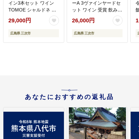
イン3本セット ワイン
ーA 3ヴァインヤードセ
TOMOE シャルドネ 待
ット ワイン 受賞 飲み比
月 クリスプ デラウェア
べ ワインセット ギフト
[
29,000円
26,000円
1
受賞 飲み比べ ワインセ
三次市/広島三次ワイナ
ット ギフト 三次市/広島
リー [APAZ031]
広島県 三次市
広島県 三次市
三次ワイナリー
[APAZ032]
あなたにおすすめの返礼品