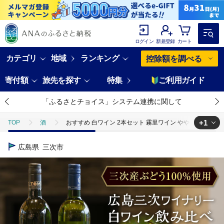
ログイン
新規登録
カート
カテゴリ
地域
ランキング
控除額を調べる
寄付額
旅先を探す
特集
ご利用ガイド
「ふるさとチョイス」システム連携に関して
+1
TOP
酒
おすすめ 白ワイン 2本セット 霧里ワイン やや甘口 TOMOE
TOP
酒
ワイン
おすすめ 白ワイン 2本セット 霧里ワイン やや
広島県
三次市