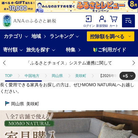
ログイン
新規登録
カート
カテゴリ
地域
ランキング
控除額を調べる
寄付額
旅先を探す
特集
ご利用ガイド
「ふるさとチョイス」システム連携に関して
+5
TOP
中国地方
岡山県
美咲町
【2026年9月30日（水
長く愛用できる家具をお探しの方は、ぜひMOMO NATURALへお越し
TOP
旅行・宿泊・体験
【2026年9月30日（水）受付終了】【MOMO
ください。
TOP
旅行・宿泊・体験
体験チケット
【2026年9月30日（
岡山県
美咲町
TOP
旅行・宿泊・体験
体験チケット
その他体験チケット
TOP
日用品・雑貨
【2026年9月30日（水）受付終了】【MOMO NA
TOP
日用品・雑貨
家具
【2026年9月30日（水）受付終了】【