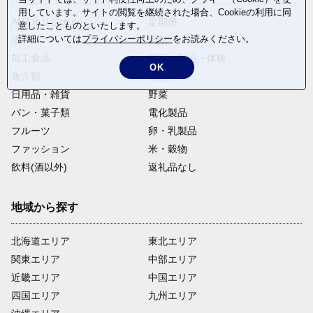
用しています。サイトの閲覧を継続された場合、Cookieの利用に同
ANAオリジナル
定期便
意したことものといたします。
詳細については
プライバシーポリシー
をお読みください。
酒
肉類
加工食品
旅行・宿泊・体験
OK
魚介類
麺類
日用品・雑貨
野菜
パン・菓子類
電化製品
フルーツ
卵・乳製品
ファッション
米・穀物
飲料(酒以外)
返礼品なし
地域から探す
北海道エリア
東北エリア
関東エリア
中部エリア
近畿エリア
中国エリア
四国エリア
九州エリア