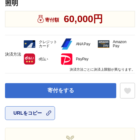
照明
60,000円
寄付額
クレジット
Amazon
ANA Pay
カード
Pay
決済方法
d払い
PayPay
決済方法ごとに決済上限額が異なります。
寄付をする
URLをコピー
お気に入