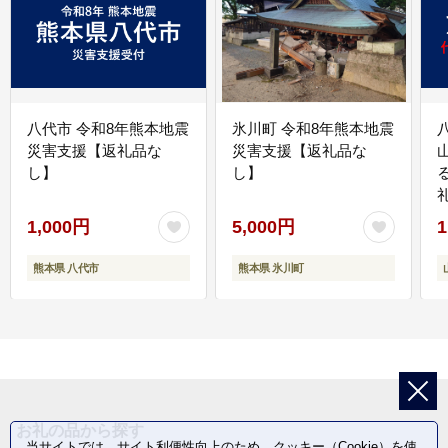
八代市 令和8年熊本地震
氷川町 令和8年熊本地震
災害支援【返礼品な
災害支援【返礼品な
し】
し】
1,000円
5,000円
1
熊本県 八代市
熊本県 氷川町
お礼の品から探す
当サイトでは、サイト利便性向上のため、クッキー（Cookie）を使