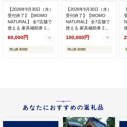
【2026年9月30日（水）
【2026年9月30日（水）
受付終了】【MOMO
受付終了】【MOMO
NATURAL】 全7店舗で
NATURAL】 全7店舗で
使える 家具補助券 1万
使える 家具補助券 2万
5,000円分 ／ チケット
5,000円分 ／ チケット
60,000円
100,000円
2
補助券 金券 家具 日用品
補助券 金券 家具 日用品
雑貨 インテリア 新生活
雑貨 インテリア 新生活
岡山県 美咲町
岡山県 美咲町
天然素材 椅子 ソファ 机
天然素材 椅子 ソファ 机
テーブル 棚 収納 照明
テーブル 棚 収納 照明
あなたにおすすめの返礼品