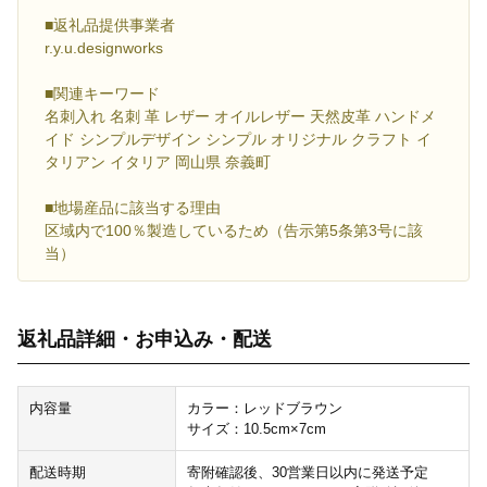
■返礼品提供事業者
r.y.u.designworks
■関連キーワード
名刺入れ 名刺 革 レザー オイルレザー 天然皮革 ハンドメ
イド シンプルデザイン シンプル オリジナル クラフト イ
タリアン イタリア 岡山県 奈義町
■地場産品に該当する理由
区域内で100％製造しているため（告示第5条第3号に該
当）
返礼品詳細・お申込み・配送
内容量
カラー：レッドブラウン
サイズ：10.5cm×7cm
配送時期
寄附確認後、30営業日以内に発送予定