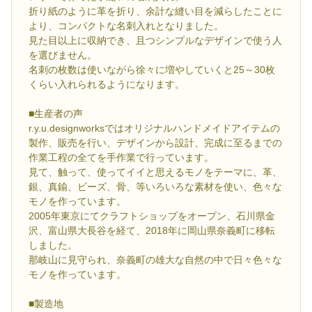
折り紙のように革を折り、余計な縫い目を減らしたことに
より、コンパクトな名刺入れとなりました。
見た目以上に収納でき、且つシンプルなデザインで使う人
を選びません。
名刺の枚数は使いながら徐々に増やしていくと25～30枚
くらい入れられるようになります。
■生産者の声
r.y.u.designworksではオリジナルハンドメイドアイテムの
製作、販売を行い、デザインから設計、完成に至るまでの
作業工程の全てを手作業で行っています。
見て、触って、使ってイイと思えるモノをテーマに、革、
銀、真鍮、ビーズ、骨、等いろいろな素材を使い、色々な
モノを作っています。
2005年東京にてクラフトショップをオープン、石川県金
沢、富山県大長谷を経て、2018年に岡山県奈義町に移転
しました。
那岐山に見守られ、奈義町の雄大な自然の中で日々色々な
モノを作っています。
■製造地