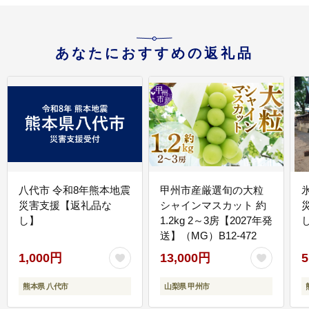
あなたにおすすめの返礼品
八代市 令和8年熊本地震
甲州市産厳選旬の大粒
災害支援【返礼品な
シャインマスカット 約
し】
1.2kg 2～3房【2027年発
送】（MG）B12-472
1,000円
13,000円
5
熊本県 八代市
山梨県 甲州市