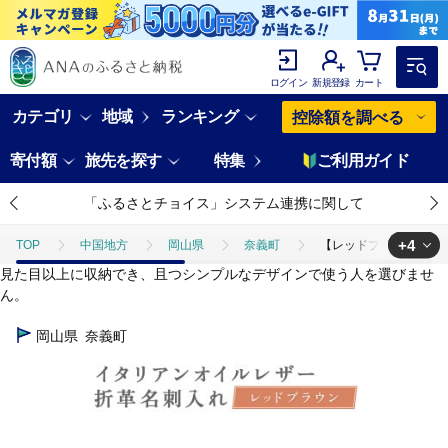
ログイン
新規登録
カート
カテゴリ
地域
ランキング
控除額を調べる
寄付額
旅先を探す
特集
ご利用ガイド
「ふるさとチョイス」システム連携に関して
+4
TOP
中国地方
岡山県
奈義町
【レッドブラウン】 イタ
見た目以上に収納でき、且つシンプルなデザインで使う人を選びませ
TOP
日用品・雑貨
【レッドブラウン】 イタリアンオイルレザーの折革
ん。
TOP
日用品・雑貨
ほかの雑貨・日用品
【レッドブラウン】 
岡山県
奈義町
TOP
ファッション
【レッドブラウン】 イタリアンオイルレザーの折革
TOP
ファッション
小物
【レッドブラウン】 イタリアンオイル