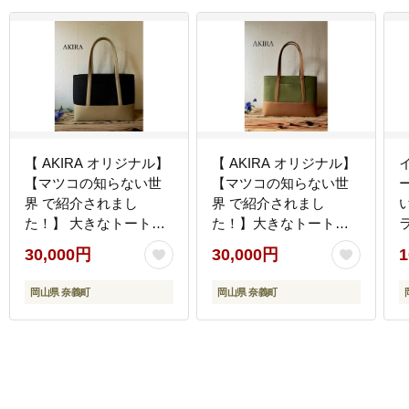
【 AKIRA オリジナル】
【 AKIRA オリジナル】
【マツコの知らない世
【マツコの知らない世
界 で紹介されまし
界 で紹介されまし
た！】 大きなトートバ
た！】大きなトートバ
ッグ メンズショルダー
ッグ メンズショルダー
30,000円
30,000円
1
タイプ 黒帆布×ベージュ
タイプ カーキ帆布×茶色
A4対応 大きい 大容量
A4対応 大きい 大容量
岡山県 奈義町
岡山県 奈義町
軽量 軽い 横型 日本製
軽量 軽い 横型 日本製
キャンバス 肩掛け 通勤
キャンバス 肩掛け 通勤
通学 上質 カジュアル オ
通学 上質 カジュアル オ
シャレ シンプル レディ
シャレ シンプル レディ
ース 男女兼用 カバン 鞄
ース 男女兼用 カバン 鞄
バック
バック