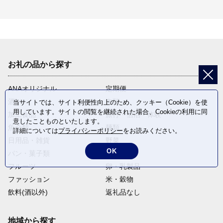
お礼の品から探す
ANAオリジナル
定期便
酒
肉類
当サイトでは、サイト利便性向上のため、クッキー（Cookie）を使
用しています。サイトの閲覧を継続された場合、Cookieの利用に同
加工食品
旅行・宿泊・体験
意したことものといたします。
魚介類
麺類
詳細については
プライバシーポリシー
をお読みください。
日用品・雑貨
野菜
OK
パン・菓子類
電化製品
フルーツ
卵・乳製品
ファッション
米・穀物
飲料(酒以外)
返礼品なし
地域から探す