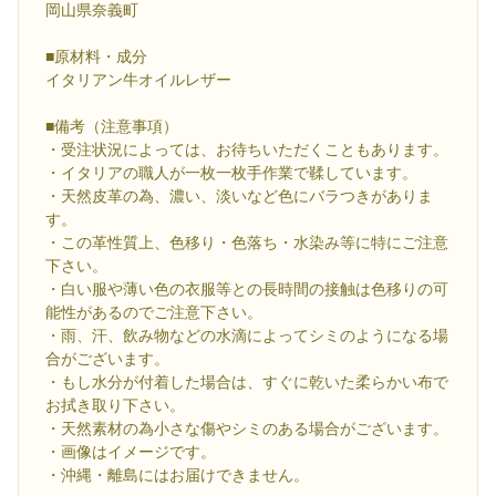
岡山県奈義町
■原材料・成分
イタリアン牛オイルレザー
■備考（注意事項）
・受注状況によっては、お待ちいただくこともあります。
・イタリアの職人が一枚一枚手作業で鞣しています。
・天然皮革の為、濃い、淡いなど色にバラつきがありま
す。
・この革性質上、色移り・色落ち・水染み等に特にご注意
下さい。
・白い服や薄い色の衣服等との長時間の接触は色移りの可
能性があるのでご注意下さい。
・雨、汗、飲み物などの水滴によってシミのようになる場
合がございます。
・もし水分が付着した場合は、すぐに乾いた柔らかい布で
お拭き取り下さい。
・天然素材の為小さな傷やシミのある場合がございます。
・画像はイメージです。
・沖縄・離島にはお届けできません。