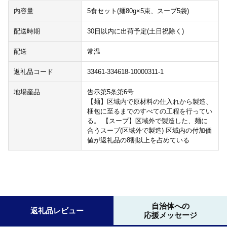
内容量
5食セット(麺80g×5束、スープ5袋)
配送時期
30日以内に出荷予定(土日祝除く)
配送
常温
返礼品コード
33461-334618-10000311-1
地場産品
告示第5条第6号
【麺】区域内で原材料の仕入れから製造、
梱包に至るまでのすべての工程を行ってい
る。 【スープ】区域外で製造した、麺に
合うスープ(区域外で製造) 区域内の付加価
値が返礼品の8割以上を占めている
自治体への
返礼品レビュー
応援メッセージ