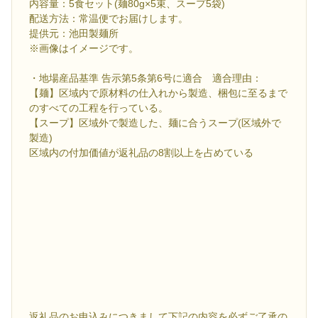
内容量：5食セット(麺80g×5束、スープ5袋)
配送方法：常温便でお届けします。
提供元：池田製麺所
※画像はイメージです。
・地場産品基準 告示第5条第6号に適合 適合理由：
【麺】区域内で原材料の仕入れから製造、梱包に至るまで
のすべての工程を行っている。
【スープ】区域外で製造した、麺に合うスープ(区域外で
製造)
区域内の付加価値が返礼品の8割以上を占めている
返礼品のお申込みにつきまして下記の内容を必ずご了承の