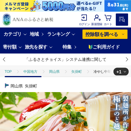
ログイン
新規登録
カート
カテゴリ
地域
ランキング
控除額を調べる
寄付額
旅先を探す
特集
ご利用ガイド
「ふるさとチョイス」システム連携に関して
+1
TOP
中国地方
岡山県
矢掛町
冷やし中華 5食セット(麺
TOP
麺類
冷やし中華 5食セット(麺80g×5束、スープ5袋) スープ付き 
岡山県
矢掛町