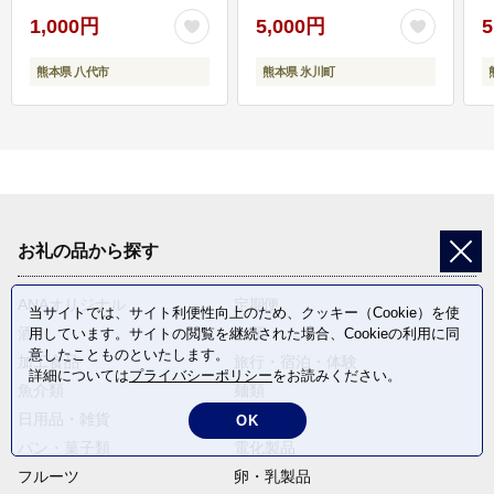
1,000円
5,000円
5
熊本県 八代市
熊本県 氷川町
お礼の品から探す
ANAオリジナル
定期便
当サイトでは、サイト利便性向上のため、クッキー（Cookie）を使
酒
肉類
用しています。サイトの閲覧を継続された場合、Cookieの利用に同
意したことものといたします。
加工食品
旅行・宿泊・体験
詳細については
プライバシーポリシー
をお読みください。
魚介類
麺類
日用品・雑貨
野菜
OK
パン・菓子類
電化製品
フルーツ
卵・乳製品