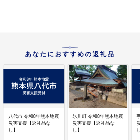
ofn_ikdtrm_30d_25_11000_12-
o
--
--
あなたにおすすめの返礼品
八代市 令和8年熊本地震
氷川町 令和8年熊本地震
災害支援【返礼品な
災害支援【返礼品な
し】
し】
し