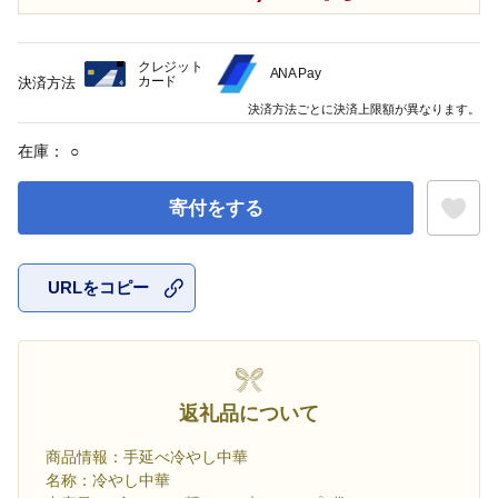
クレジット
ANA Pay
カード
決済方法
決済方法ごとに決済上限額が異なります。
在庫：
○
寄付をする
URLをコピー
お気に入
返礼品について
商品情報：手延べ冷やし中華
名称：冷やし中華