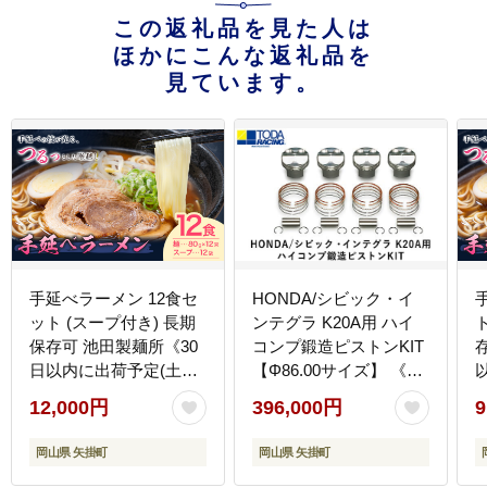
この返礼品を見た人は
ほかにこんな返礼品を
見ています。
手延べラーメン 12食セ
HONDA/シビック・イ
ット (スープ付き) 長期
ンテグラ K20A用 ハイ
保存可 池田製麺所《30
コンプ鍛造ピストンKIT
日以内に出荷予定(土日
【Φ86.00サイズ】 《最
祝除く)》岡山県 矢掛町
大4ヶ月以内に出荷予
12,000円
396,000円
9
ラーメン 手延べ 乾麺 無
定》---
かんすい麺 醤油味 尾道
osy_todahk_4mt_21_396000_ps
岡山県 矢掛町
岡山県 矢掛町
ラーメン風 送料無料---
--