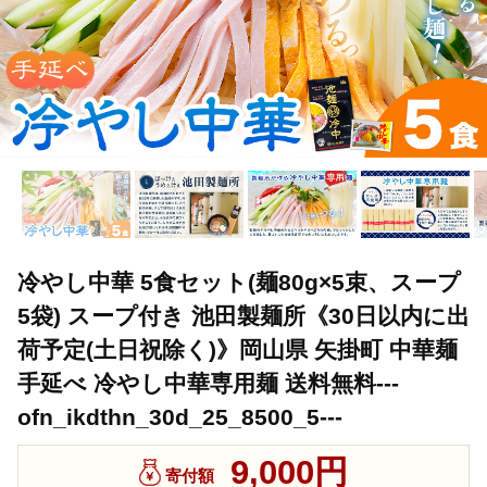
冷やし中華 5食セット(麺80g×5束、スープ
5袋) スープ付き 池田製麺所《30日以内に出
荷予定(土日祝除く)》岡山県 矢掛町 中華麺
手延べ 冷やし中華専用麺 送料無料---
ofn_ikdthn_30d_25_8500_5---
9,000円
寄付額