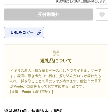
決済方法ごとに決済上限額が異なります。
受付期間外
URLをコピー
お気に入
返礼品について
イギリス産の上質な革をベースにしたブライドルレザーで
す。表面に浮き出た白い粉は、擦り込んだロウが表れたも
ので、拭き取ることで革にツヤが表れます。総社市の革工
房Ponteが自信をもっておすすめする一品です。
[提供：Ponte（総社市宿）]
返礼品詳細・お申込み・配送