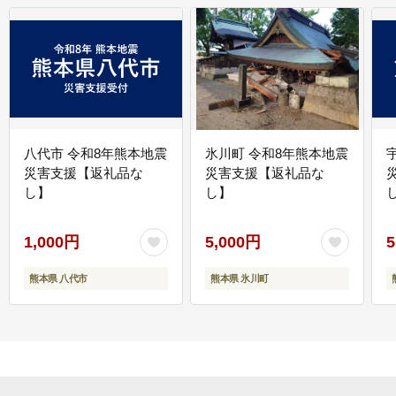
八代市 令和8年熊本地震
氷川町 令和8年熊本地震
災害支援【返礼品な
災害支援【返礼品な
し】
し】
し
1,000円
5,000円
5
熊本県 八代市
熊本県 氷川町