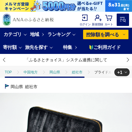
ログイン
新規登録
カート
カテゴリ
地域
ランキング
控除額を調べる
寄付額
旅先を探す
特集
ご利用ガイド
「ふるさとチョイス」システム連携に関して
+1
TOP
中国地方
岡山県
総社市
ブライドルレザー ラウ
TOP
ファッション
財布
ブライドルレザー ラウンドファスナ
岡山県
総社市