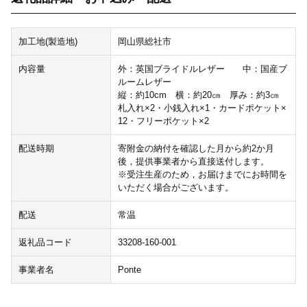
加工地(製造地)
岡山県総社市
内容量
外：英国ブライドルレザー 中：国産ブ
ルームレザー
縦：約10cm 横：約20㎝ 厚み：約3㎝
札入れ×2・小銭入れ×1・カードポケット×
12・フリーポケット×2
配送時期
寄附金の納付を確認した月から約2か月
後，提供事業者から直接送付します。
※受注生産のため，お届けまでにお時間を
いただく場合がございます。
配送
常温
返礼品コード
33208-160-001
事業者名
Ponte