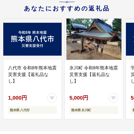
あなたにおすすめの返礼品
八代市 令和8年熊本地震
氷川町 令和8年熊本地震
災害支援【返礼品な
災害支援【返礼品な
し】
し】
し
1,000円
5,000円
5
熊本県 八代市
熊本県 氷川町