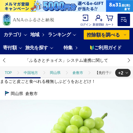
ログイン
新規登録
カート
カテゴリ
地域
ランキング
控除額を調べる
寄付額
旅先を探す
特集
ご利用ガイド
「ふるさとチョイス」システム連携に関して
+2
TOP
中国地方
岡山県
倉敷市
【先行予約】シャインマス
まるごと皮ごと食べれる種無しぶどうをおとどけ！
TOP
フルーツ
【先行予約】シャインマスカット 晴王 2房 1.0k
岡山県
倉敷市
TOP
フルーツ
ぶどう・マスカット
【先行予約】シャインマス