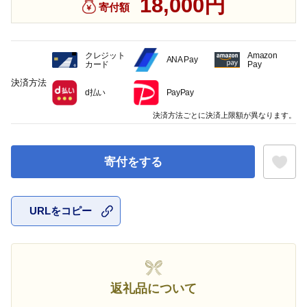
18,000円
寄付額
クレジット
Amazon
ANA Pay
カード
Pay
決済方法
d払い
PayPay
決済方法ごとに決済上限額が異なります。
寄付をする
URLをコピー
お気に入
返礼品について