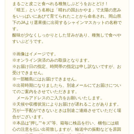
まるごと皮ごと食べれる種無しぶどうをおとどけ！
「晴王」という名称は「晴れの国おかやま」で太陽の恵み
をいっぱいにあびて育てられたことから命名され、岡山県
下のJAより選果後に出荷するシャインマスカットの名称で
す。
酸味が少なくしっかりとした甘みがあり、種無しで食べや
すいぶどうです。
※画像はイメージです。
※オンライン決済のみの取扱となります。
※お届け日の指定、時間帯の指定は申し訳ないですが、お
受けできません。
※一部離島にはお届けできません。
※出荷時期になりましたら、別途メールにてお届けについ
てのご案内をさせていただきます。
メールアドレスのご入力をお願いいたします。
※天候や収穫状況によりお届けが遅れることがあります。
万が一手配ができないときは別途ご連絡させていただく場
合がございます。
※本品は”押し””キズ”等、箱毎に検品を行い、梱包には細
心の注意を払い出荷致しますが、輸送中の振動などを原因