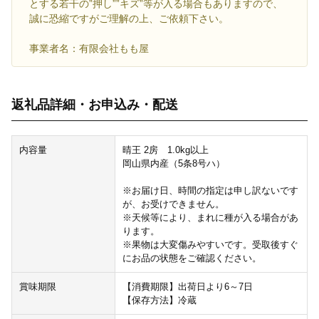
とする若干の”押し””キズ”等が入る場合もありますので、
誠に恐縮ですがご理解の上、ご依頼下さい。
事業者名：有限会社もも屋
返礼品詳細・お申込み・配送
内容量
晴王 2房 1.0kg以上
岡山県内産（5条8号ハ）
※お届け日、時間の指定は申し訳ないです
が、お受けできません。
※天候等により、まれに種が入る場合があ
ります。
※果物は大変傷みやすいです。受取後すぐ
にお品の状態をご確認ください。
賞味期限
【消費期限】出荷日より6～7日
【保存方法】冷蔵