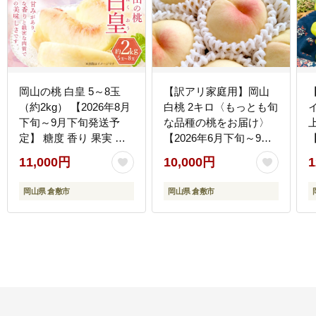
岡山の桃 白皇 5～8玉
【訳アリ家庭用】岡山
（約2kg） 【2026年8月
白桃 2キロ〈もっとも旬
下旬～9月下旬発送予
な品種の桃をお届け〉
上
定】 糖度 香り 果実 く
【2026年6月下旬～9月
だもの 果物 フルーツ も
下旬まで順次発送予
11,000円
10,000円
1
も 桃 モモ ピーチ 国産
定】【桃 白桃 人気フル
岡山県産 ブランド 甘み
ーツ 人気桃 おすすめフ
岡山県 倉敷市
岡山県 倉敷市
肉質 新品種
ルーツ 岡山白桃 岡山フ
ルーツ 岡山県 倉敷市】