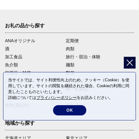
お礼の品から探す
ANAオリジナル
定期便
酒
肉類
加工食品
旅行・宿泊・体験
魚介類
麺類
日用品・雑貨
野菜
当サイトでは、サイト利便性向上のため、クッキー（Cookie）を使
パン・菓子類
電化製品
用しています。サイトの閲覧を継続された場合、Cookieの利用に同
フルーツ
卵・乳製品
意したことものといたします。
ファッション
米・穀物
詳細については
プライバシーポリシー
をお読みください。
飲料(酒以外)
返礼品なし
OK
地域から探す
北海道エリア
東北エリア