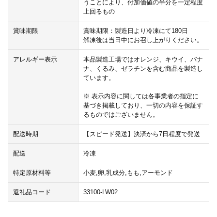
うことにより、付加価値の半分を一定程度
上回るもの
賞味期限
賞味期限：製造日より冷凍にて180日
解凍後は当日中にお召し上がりください。
アレルギー表示
本品製造工場ではオレンジ、キウイ、バナ
ナ、くるみ、ゼラチンを含む商品を製造し
ています。
※ 表示内容に関しては各事業者の指定に
基づき掲載しており、一切の内容を保証す
るものではございません。
配送時期
【スピード発送】決済から7日程度で発送
配送
冷凍
特定原材料等
小麦,卵,乳成分,もも,アーモンド
返礼品コード
33100-LW02