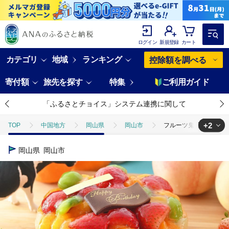
ログイン
新規登録
カート
カテゴリ
地域
ランキング
控除額を調べる
寄付額
旅先を探す
特集
ご利用ガイド
「ふるさとチョイス」システム連携に関して
+2
TOP
中国地方
岡山県
岡山市
フルーツ鬼盛り！大満足
TOP
フルーツ
いちご
フルーツ鬼盛り！大満足フルーツタルト
岡山県
岡山市
TOP
パン・菓子類
洋菓子
ケーキ
フルーツ鬼盛り！大