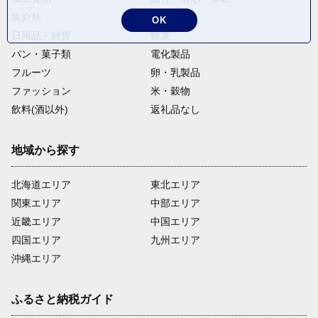
魚介類
麺類
OK
日用品・雑貨
野菜
パン・菓子類
電化製品
フルーツ
卵・乳製品
ファッション
米・穀物
飲料(酒以外)
返礼品なし
地域から探す
北海道エリア
東北エリア
関東エリア
中部エリア
近畿エリア
中国エリア
四国エリア
九州エリア
沖縄エリア
ふるさと納税ガイド