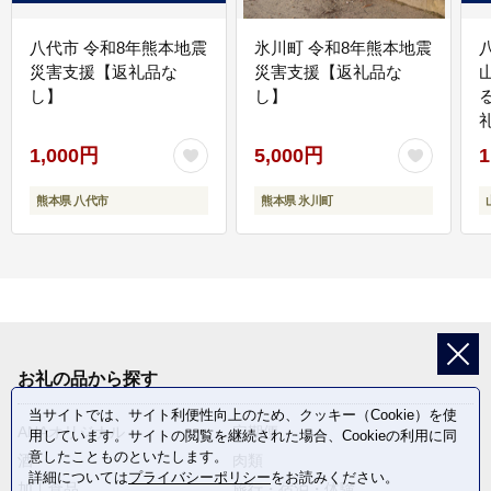
八代市 令和8年熊本地震
氷川町 令和8年熊本地震
災害支援【返礼品な
災害支援【返礼品な
し】
し】
1,000円
5,000円
1
熊本県 八代市
熊本県 氷川町
お礼の品から探す
当サイトでは、サイト利便性向上のため、クッキー（Cookie）を使
ANAオリジナル
定期便
用しています。サイトの閲覧を継続された場合、Cookieの利用に同
意したことものといたします。
酒
肉類
詳細については
プライバシーポリシー
をお読みください。
加工食品
旅行・宿泊・体験