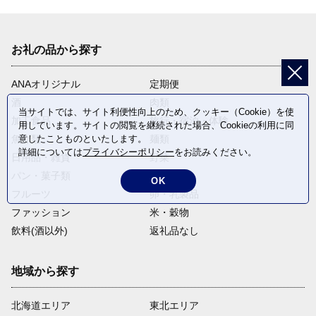
お礼の品から探す
ANAオリジナル
定期便
酒
肉類
当サイトでは、サイト利便性向上のため、クッキー（Cookie）を使
加工食品
旅行・宿泊・体験
用しています。サイトの閲覧を継続された場合、Cookieの利用に同
魚介類
麺類
意したことものといたします。
詳細については
プライバシーポリシー
をお読みください。
日用品・雑貨
野菜
パン・菓子類
電化製品
OK
フルーツ
卵・乳製品
ファッション
米・穀物
飲料(酒以外)
返礼品なし
地域から探す
北海道エリア
東北エリア