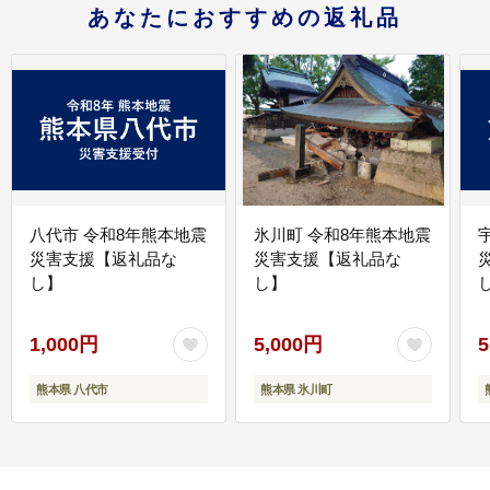
あなたにおすすめの返礼品
八代市 令和8年熊本地震
氷川町 令和8年熊本地震
災害支援【返礼品な
災害支援【返礼品な
し】
し】
し
1,000円
5,000円
5
熊本県 八代市
熊本県 氷川町