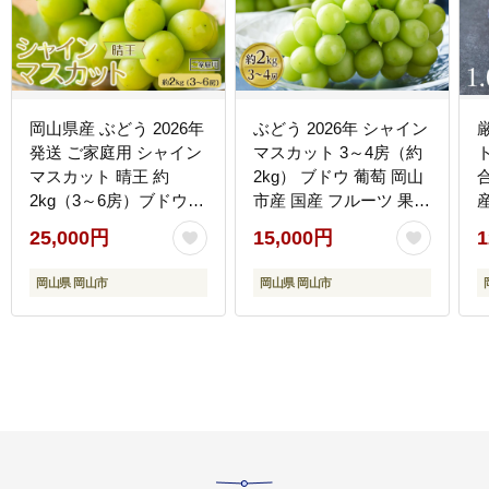
岡山県産 ぶどう 2026年
ぶどう 2026年 シャイン
発送 ご家庭用 シャイン
マスカット 3～4房（約
マスカット 晴王 約
2kg） ブドウ 葡萄 岡山
2kg（3～6房）ブドウ
市産 国産 フルーツ 果物
フルーツ 果物
ギフトタンポポ農園
葡
25,000円
15,000円
1
F
岡山県 岡山市
岡山県 岡山市