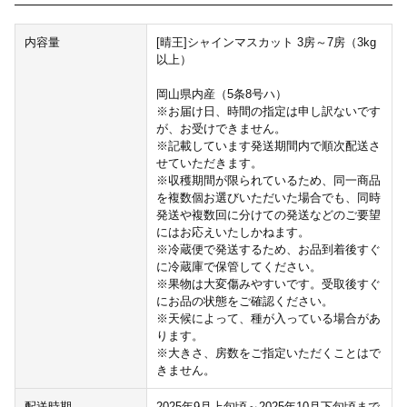
内容量
[晴王]シャインマスカット 3房～7房（3kg
以上）
岡山県内産（5条8号ハ）
※お届け日、時間の指定は申し訳ないです
が、お受けできません。
※記載しています発送期間内で順次配送さ
せていただきます。
※収穫期間が限られているため、同一商品
を複数個お選びいただいた場合でも、同時
発送や複数回に分けての発送などのご要望
にはお応えいたしかねます。
※冷蔵便で発送するため、お品到着後すぐ
に冷蔵庫で保管してください。
※果物は大変傷みやすいです。受取後すぐ
にお品の状態をご確認ください。
※天候によって、種が入っている場合があ
ります。
※大きさ、房数をご指定いただくことはで
きません。
配送時期
2025年9月上旬頃～2025年10月下旬頃まで