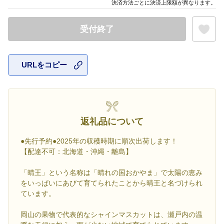
決済方法ごとに決済上限額が異なります。
受付終了
URLをコピー
お気に入
返礼品について
●先行予約●2025年の収穫時期に順次出荷します！
【配達不可：北海道・沖縄・離島】
「晴王」という名称は「晴れの国おかやま」で太陽の恵み
をいっぱいにあびて育てられたことから晴王と名づけられ
ています。
岡山の果物で代表的なシャインマスカットは、瀬戸内の温