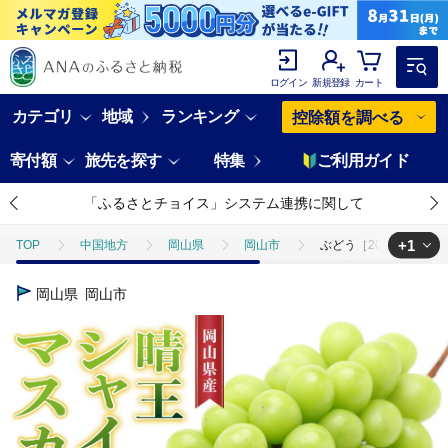
ログイン
新規登録
カート
カテゴリ
地域
ランキング
控除額を調べる
寄付額
旅先を探す
特集
ご利用ガイド
「ふるさとチョイス」システム連携に関して
+1
TOP
中国地方
岡山県
岡山市
ぶどう［2025年］晴王
TOP
フルーツ
ぶどう・マスカット
ぶどう［2025年］晴王
岡山県
岡山市