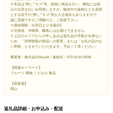
※本品は”押し””キズ”等、箱毎に検品を行い、梱包には細
心の注意を払い出荷致しますが、輸送中の振動などを原因
とする若干の”押し””キズ”等が入る場合もありますので、
誠に恐縮ですがご理解の上、ご依頼下さい。
※賞味期限：出荷日より冷蔵4日
※北海道、沖縄県、離島にはお届けできません。
※上記のエリアからの申し込みは返礼品の手配が出来ない
ため、「同寄附額の商品への変更」または「お礼の品のな
い寄附」とさせていただきます。予めご了承ください。
事業者：株式会社Myself／連絡先：070-9144-0896
【関連キーワード】
フルーツ 果物 くだもの 食品
【原産地】
岡山
返礼品詳細・お申込み・配送