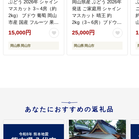
ぶどう 2026年 シャイン
岡山県産 ぶどう 2026年
マスカット 3～4房（約
発送 ご家庭用 シャイン
2kg） ブドウ 葡萄 岡山
マスカット 晴王 約
約
市産 国産 フルーツ 果物
2kg（3～6房）ブドウ
ギフトタンポポ農園
フルーツ 果物
15,000円
25,000円
1
岡山県 岡山市
岡山県 岡山市
あなたにおすすめの返礼品