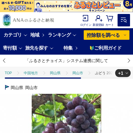
ログイン
新規登録
カート
カテゴリ
地域
ランキング
控除額を調べる
寄付額
旅先を探す
特集
ご利用ガイド
「ふるさとチョイス」システム連携に関して
+1
TOP
中国地方
岡山県
岡山市
ぶどう 2026年 岡山県
TOP
フルーツ
ぶどう・マスカット
ぶどう 2026年 岡山県産
岡山県
岡山市