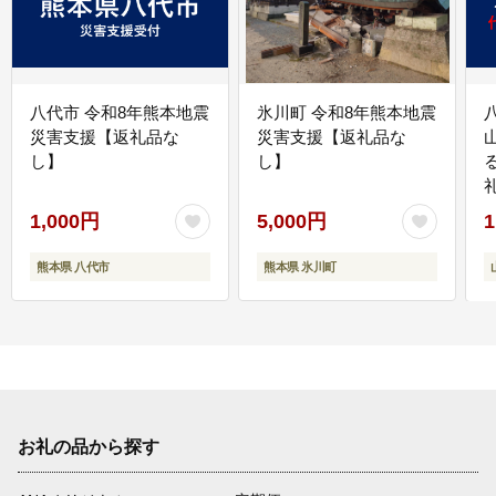
八代市 令和8年熊本地震
氷川町 令和8年熊本地震
災害支援【返礼品な
災害支援【返礼品な
し】
し】
1,000円
5,000円
1
熊本県 八代市
熊本県 氷川町
お礼の品から探す