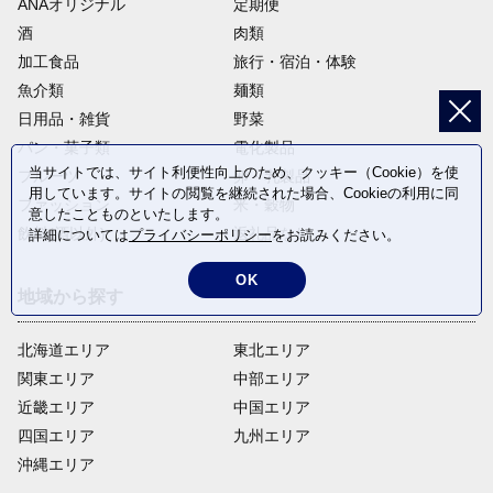
ANAオリジナル
定期便
酒
肉類
加工食品
旅行・宿泊・体験
魚介類
麺類
日用品・雑貨
野菜
パン・菓子類
電化製品
当サイトでは、サイト利便性向上のため、クッキー（Cookie）を使
フルーツ
卵・乳製品
用しています。サイトの閲覧を継続された場合、Cookieの利用に同
ファッション
米・穀物
意したことものといたします。
飲料(酒以外)
返礼品なし
詳細については
プライバシーポリシー
をお読みください。
OK
地域から探す
北海道エリア
東北エリア
関東エリア
中部エリア
近畿エリア
中国エリア
四国エリア
九州エリア
沖縄エリア