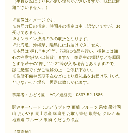
（生育状況により色が薄い場合がございますが、味には問
題ございません。）
※画像はイメージです。
※お届け日の指定、時間帯の指定は申し訳ないですが、お
受けできません。
※オンライン決済のみの取扱となります。
※北海道、沖縄県、離島にはお届けできません。
※本品は”押し””キズ”等、箱毎に検品を行い、梱包には細
心の注意を払い出荷致しますが、輸送中の振動などを原因
とする若干の”押し””キズ”等が入る場合もありますので、
誠に恐縮ですがご理解の上、ご依頼下さい。
※住所不備や長期不在などにより返礼品をお受け取りいた
だけなかった場合、再送は致しかねます。
事業者：ぶどう園 AC／連絡先：0867-52-1886
関連キーワード：ぶどうブドウ 葡萄 フルーツ 果物 果汁岡
山 おかやま 岡山県産 家庭用 お取り寄せ 取寄せ グルメ 産
地直送 フルーツ 果物 くだもの 食品
【原産地】