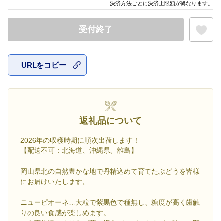
決済方法ごとに決済上限額が異なります。
受付終了
URLをコピー
お気に入
返礼品について
2026年の収穫時期に順次出荷します！
【配送不可：北海道、沖縄県、離島】
岡山県北の自然豊かな地で丹精込めて育てたぶどうを皆様
にお届けいたします。
ニューピオーネ…大粒で紫黒色で種無し、糖度が高く歯触
りの良い食感が楽しめます。