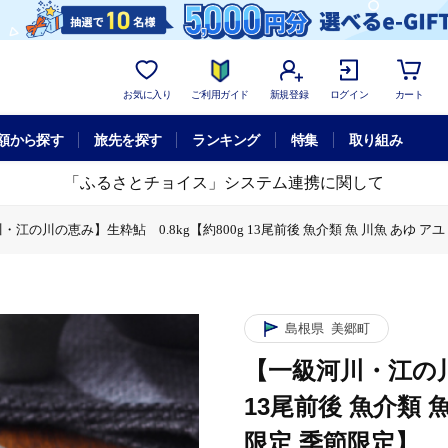
お気に入り
ご利用ガイド
新規登録
ログイン
カート
額から探す
旅先を探す
ランキング
特集
取り組み
「ふるさとチョイス」システム連携に関して
・江の川の恵み】生粋鮎 0.8kg【約800g 13尾前後 魚介類 魚 川魚 あゆ ア
【約800g 13尾前後 魚介類 魚 川魚 あゆ アユ 高鮮度 冷蔵 期間限定 季節限
鮎 0.8kg【約800g 13尾前後 魚介類 魚 川魚 あゆ アユ 高鮮度 冷蔵 期
・江の川の恵み】生粋鮎 0.8kg【約800g 13尾前後 魚介類 魚 川魚 あゆ ア
島根県
美郷町
【一級河川・江の川
13尾前後 魚介類 
限定 季節限定】