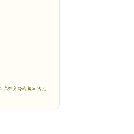
ユ 高鮮度 冷蔵 養殖 鮎 期