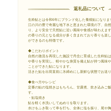
返礼品について
生粋鮎とは令和6年にブランド化した養殖鮎になりま
江の川の豊で奇麗な地下水と恵まれた環境の下、自
り、より安全で天然鮎に近い風味や食感が味わえま
の香りの元となる成分が多く含まれており香りも楽
ができるのも特徴です。
◆こだわりポイント
自然の激流を再現した施設で丹念に育成した生粋鮎
や香りを実現し、軽やかな身質を備え鮎が持つ風味
ことができた鮎になります。
活きた鮎を出荷直前に氷締めにし新鮮な状態でお送
◆食べ方やレシピ
定番の鮎の塩焼きはもちろん、甘露煮、炊き込みご
す。
・鮎塩焼き
鮎を軽く水洗いしてぬめりを取ります。
水けをふき取って串を打ち、全体に塩を振り、尾や