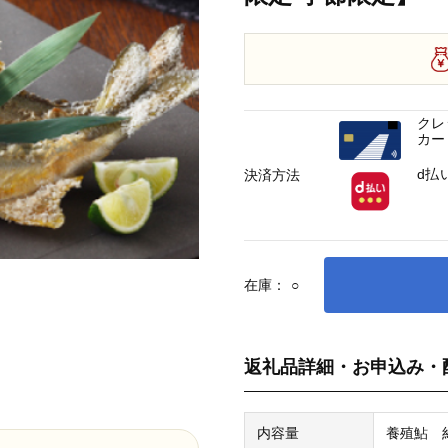
クレ
カー
d払
決済方法
在庫：
○
返礼品詳細・お申込み・
内容量
養殖鮎 約