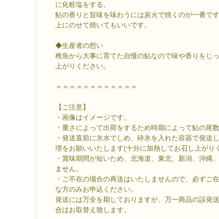
に化粧塩をする。
鮎の香りと旨味を味わうには炭火で焼くのが一番で
上にのせて焼いてもいいです。
◆生産者の想い
稚魚から大事に育てた自慢の鮎なので味や香りをじ
上がりください。
＝＝＝＝＝＝＝＝＝＝＝＝
【ご注意】
・画像はイメージです。
・重さによって出荷をするため時期によって鮎の尾
・発送直前に氷水でしめ、砕氷を入れた容器で発送
理をお願いいたします(十分に加熱してお召し上がりく
・賞味期間が短いため、北海道、東北、新潟、沖縄
ません。
・ご不在の場合の再送はいたしませんので、必ずご
な方のみお申込ください。
発送には万全を期しておりますが、万一商品の誤発
合はお取替え致します。