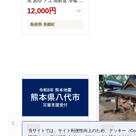
魚 あゆ アユ 高鮮度 冷蔵 期
間限定 季節限定】
12,000円
島根県 美郷町
当サイトでは、サイト利便性向上のため、クッキー（Coo
八代市 令和8年熊本地震 災
氷川町 令和8年