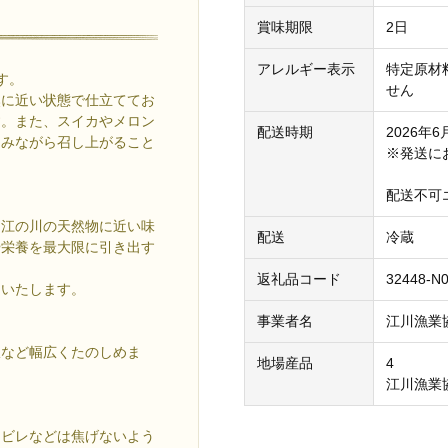
賞味期限
2日
アレルギー表示
特定原材
す。
せん
然に近い状態で仕立ててお
す。また、スイカやメロン
配送時期
2026年
しみながら召し上がること
※発送に
配送不可
は江の川の天然物に近い味
配送
冷蔵
や栄養を最大限に引き出す
返礼品コード
32448-N
りいたします。
事業者名
江川漁業
飯など幅広くたのしめま
地場産品
4
江川漁業
胸ビレなどは焦げないよう