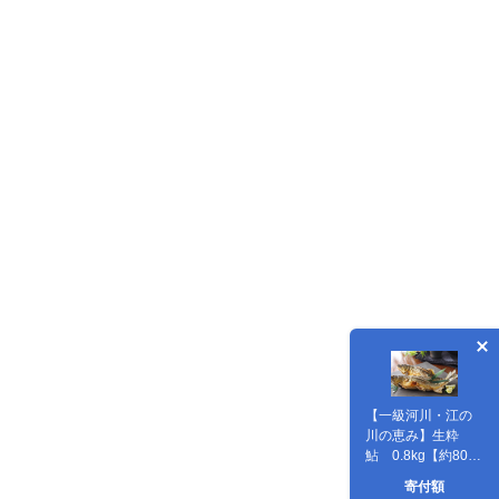
【一級河川・江の
川の恵み】生粋
鮎 0.8kg【約800g
13尾前後 魚介類 魚
寄付額
川魚 あゆ アユ 高鮮