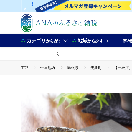
カテゴリ
地域
から探す
から探す
寄付
TOP
中国地方
島根県
美郷町
【一級河川
TOP
魚介類
【一級河川・江の川の恵み】生粋鮎 0.8kg
TOP
魚介類
鮮魚
【一級河川・江の川の恵み】生粋
TOP
魚介類
鮮魚
ほかの鮮魚
【一級河川