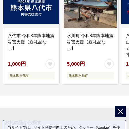
八代市 令和8年熊本地震
氷川町 令和8年熊本地震
災害支援【返礼品な
災害支援【返礼品な
し】
し】
1,000円
5,000円
1
熊本県 八代市
熊本県 氷川町
お礼の品から探す
当サイトでは、サイト利便性向上のため、クッキー（Cookie）を使