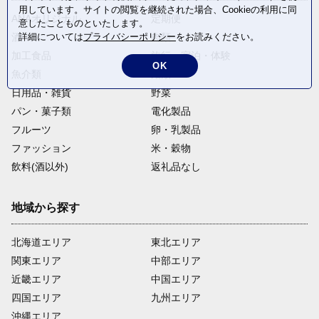
用しています。サイトの閲覧を継続された場合、Cookieの利用に同
ANAオリジナル
定期便
意したことものといたします。
酒
肉類
詳細については
プライバシーポリシー
をお読みください。
加工食品
旅行・宿泊・体験
OK
魚介類
麺類
日用品・雑貨
野菜
パン・菓子類
電化製品
フルーツ
卵・乳製品
ファッション
米・穀物
飲料(酒以外)
返礼品なし
地域から探す
北海道エリア
東北エリア
関東エリア
中部エリア
近畿エリア
中国エリア
四国エリア
九州エリア
沖縄エリア