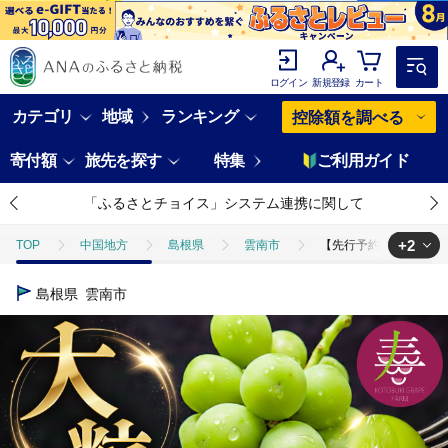
ログイン
新規登録
カート
カテゴリ
地域
ランキング
控除額を調べる
寄付額
旅先を探す
特集
ご利用ガイド
「ふるさとチョイス」システム連携に関して
+2
TOP
中国地方
島根県
雲南市
【先行予約】【8月中旬よ
TOP
フルーツ
【先行予約】【8月中旬より順次発送】【50個限定】【贈
島根県
雲南市
TOP
フルーツ
ぶどう・マスカット
【先行予約】【8月中旬より