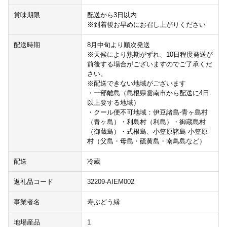
賞味期限
配送から3日以内
※到着後お早めにお召し上がりください
配送時期
8月中旬より順次発送
※天候により熟期がずれ、10日程度発送が
前後する場合がございますのでご了承くだ
さい。
※配送できない地域がございます
・一部離島（島根県雲南市から配送に4日
以上要する地域）
・クール便不可地域：伊豆諸島-青ヶ島村
（青ヶ島）・利島村（利島）・御蔵島村
（御蔵島）・式根島、小笠原諸島-小笠原
村（父島・母島・硫黄島・南鳥島など）
配送
冷蔵
返礼品コード
32209-AIEM002
事業者名
寿ぶどう縁
地場産品
1