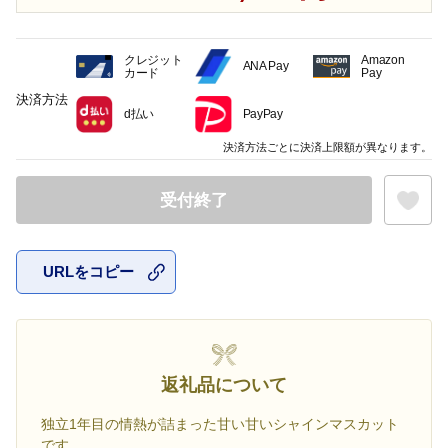
クレジット
Amazon
ANA Pay
カード
Pay
決済方法
d払い
PayPay
決済方法ごとに決済上限額が異なります。
受付終了
URLをコピー
お気に入
返礼品について
独立1年目の情熱が詰まった甘い甘いシャインマスカット
です。