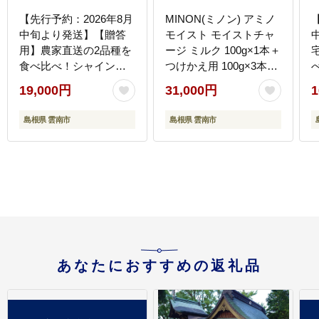
【先行予約：2026年8月
MINON(ミノン) アミノ
中旬より発送】【贈答
モイスト モイストチャ
用】農家直送の2品種を
ージ ミルク 100g×1本＋
食べ比べ！シャインマ
つけかえ用 100g×3本セ
スカット 1房 ピオーネ 1
ット 計4点 貯水肌 保水
19,000円
31,000円
1
房（約950g）秀品・化
乳液 美容 美肌 メイク
粧箱入り 島根県雲南市/
スキンケア 島根県雲南
島根県 雲南市
島根県 雲南市
ギアファーム [AIAB016]
市/第一三共ヘルスケア
（株） [AIDU005]
[
あなたにおすすめの返礼品