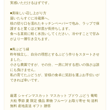
実感いただけるはずです。
■美味しい召し上がり方
届いたらすぐに冷蔵庫へ。
枝の切り口を濡れたキッチンペーパーで包み、ラップで保
護すると驚くほど鮮度が長持ちします。
食べる直前に軽く水洗いしてください。冷やすことで甘み
がより一層引き立ちます。
■寿ぶどう縁
昨年独立し、自分の理想とするぶどう作りをスタートさせ
ました。
小さな農園ですが、その分、一房に対する想いの強さは誰
にも負けません。
私の育てたぶどうが、皆様の食卓に笑顔を運ぶお手伝いが
できれば幸いです。
厳選 シャインマスカット マスカット ブドウ ぶどう 葡萄
大粒 季節 夏 限定 優品 果物 フルーツ お取り寄せ 旬 送料
無料 産地直送 ギフト 贈答