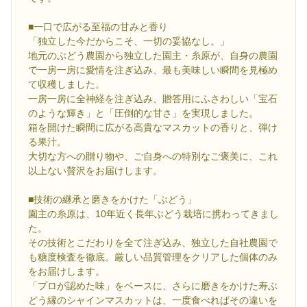
■一口で広がる至福の甘みと香り
「独立した今だからこそ、一切の妥協なし。」
地元のぶどう農園から独立した園主・糸原が、自身の農園
で一房一房に愛情を注ぎ込み、最も美味しい瞬間を見極め
て収穫しました。
一房一房に全神経を注ぎ込み、贈答用にふさわしい「宝石
のような輝き」と「圧倒的な甘さ」を実現しました。
箱を開けた瞬間に広がる高貴なマスカットの香りと、弾け
る果汁。
大切な方への贈り物や、ご自身への特別なご褒美に、これ
以上ない贅沢をお届けします。
■技術の継承と磨きをかけた「ぶどう」
園主の糸原は、10年近く長年ぶどう栽培に携わってきまし
た。
その技術とこだわりを全て注ぎ込み、独立した自社農園で
も糖度検査を徹底。厳しい品質管理をクリアした個体のみ
をお届けします。
「プロが認めた味」をベースに、さらに磨きをかけた寿ぶ
どう縁のシャインマスカットは、一度食べればその違いを