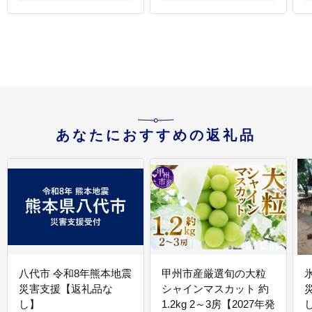
[
あなたにおすすめの返礼品
八代市 令和8年熊本地震
甲州市産厳選旬の大粒
災害支援【返礼品な
シャインマスカット 約
し】
1.2kg 2～3房【2027年発