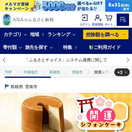
ログイン
新規登録
カート
カテゴリ
地域
ランキング
控除額を調べる
寄付額
旅先を探す
特集
ご利用ガイド
「ふるさとチョイス」システム連携に関して
+3
TOP
中国地方
島根県
雲南市
開運シフォンケーキ【バナ
TOP
パン・菓子類
開運シフォンケーキ【バナナ】（出雲神塩付き）シフォ
島根県
雲南市
TOP
パン・菓子類
洋菓子
開運シフォンケーキ【バナナ】（出雲
TOP
パン・菓子類
洋菓子
ケーキ
開運シフォンケーキ【