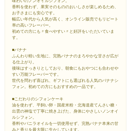
味わいのノンオイルシフォン。
香料を使わず、果実そのもののおいしさが楽しめるため、
お子さまにも安心です。
幅広い年代から人気が高く、オンライン販売でもリピート
率の高いフレーバー。
初めての方にも〃食べやすい〃と好評をいただいていま
す。
■バナナ
ふんわり軽い生地に、完熟バナナのまろやかな甘さが広が
る仕上がり。
後味はすっきりとしており、朝食にもおやつにも合わせや
すい万能フレーバーです。
世代を問わず喜ばれ、ギフトにも選ばれる人気のバナナシ
フォン。初めての方にもおすすめの一品です。
■こだわりのシフォンケーキ
油を使わず、平飼い卵・国産米粉・北海道産てんさい糖・
出雲の神塩で丁寧に焼き上げた、身体にやさしいノンオイ
ルシフォン。
香料やバニラオイルを一切使用せず、完熟バナナ本来の甘
みと香りを最大限に生かしています。