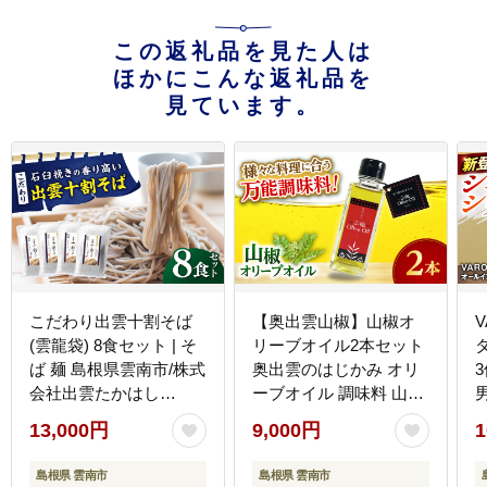
この返礼品を見た人は
ほかにこんな返礼品を
見ています。
こだわり出雲十割そば
【奥出雲山椒】山椒オ
(雲龍袋) 8食セット | そ
リーブオイル2本セット
ば 麺 島根県雲南市/株式
奥出雲のはじかみ オリ
会社出雲たかはし
ーブオイル 調味料 山椒
[AIAM002]
料理 万能 島根県雲南市/
13,000円
9,000円
1
いずも八山椒有限会社
[AIAF016]
島根県 雲南市
島根県 雲南市