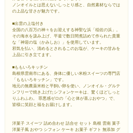
ノンオイルとは思えないしっとり感と、自然素材ならでは
の上品な甘さが魅力です。
■出雲の上塩付き
全国の八百万の神々をお迎えする神聖な浜「稲佐の浜」。
その海水を汲み上げ、平釜で数日間煮詰めて作られた貴重
な「神迎の塩（かみしお）」を使用しています。
邪気を払い、清めるとされるこのお塩が、ケーキの甘みを
上品に引き立てます。
■ももいろキッチン
島根県雲南市にある、身体に優しい米粉スイーツの専門店
「ももいろキッチン」です。
地元の無農薬米粉と平飼い卵を使い、ノンオイル・グルテ
ンフリーで焼き上げたシフォンケーキは、驚くほどしっと
りふわふわ。 罪悪感ゼロの「心と体が喜ぶおやつ」で、
皆様に笑顔と福をお届けします。
洋菓子 スイーツ 詰め合わせ 詰合せ セット 島根 雲南 菓子
洋菓子風 おやつ シフォン ケーキ お菓子 ギフト 無添加 グ