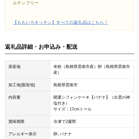
ルテンフリー
【ももいろキッチン】すべての返礼品はこちら！
返礼品詳細・お申込み・配送
原産地
米粉（島根県雲南市産）卵（島根県雲南市
産）
加工地(製造地)
島根県雲南市
内容量
開運シフォンケーキ【バナナ】（出雲の神
塩付き）
サイズ：17cmトール
賞味期限
冷凍で2週間
アレルギー表示
卵､バナナ