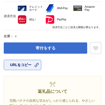
クレジット
Amazon
ANA Pay
カード
Pay
決済方法
d払い
PayPay
決済方法ごとに決済上限額が異なります。
在庫：
○
寄付をする
URLをコピー
お気に入
返礼品について
完熟バナナの自然な甘みがしっかり感じられる、やさしい