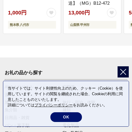
送】（MG）B12-472
1,000円
13,000円
5
熊本県 八代市
山梨県 甲州市
お礼の品から探す
ANAオリジナル
定期便
当サイトでは、サイト利便性向上のため、クッキー（Cookie）を使
用しています。サイトの閲覧を継続された場合、Cookieの利用に同
酒
肉類
意したことものといたします。
加工食品
旅行・宿泊・体験
詳細については
プライバシーポリシー
をお読みください。
魚介類
麺類
OK
日用品・雑貨
野菜
パン・菓子類
電化製品